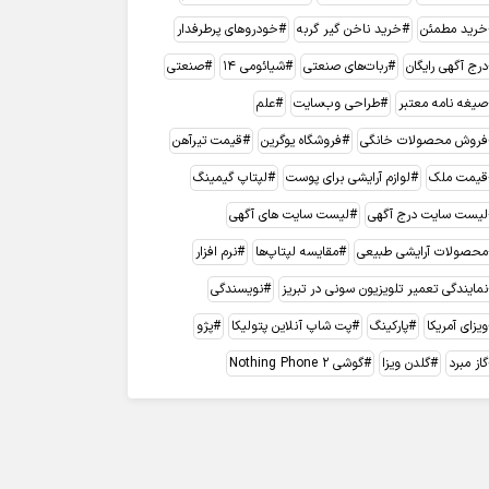
خرید مطمئن
خرید ناخن گیر گربه
خودروهای پرطرفدار
درج آگهی رایگان
ربات‌های صنعتی
شیائومی 14
صنعتی
صیغه نامه معتبر
طراحی وب‌سایت
علم
فروش محصولات خانگی
فروشگاه یوگرین
قیمت تیرآهن
قیمت ملک
لوازم آرایشی برای پوست
لپتاپ گیمینگ
لیست سایت درج آگهی
لیست سایت های آگهی
محصولات آرایشی طبیعی
مقایسه لپتاپ‌ها
نرم افزار
نمایندگی تعمیر تلویزیون سونی در تبریز
نویسندگی
ویزای آمریکا
پارکینگ
پت شاپ آنلاین پتولیکا
پژو
گاز مبرد
گلدن ویزا
گوشی Nothing Phone 2