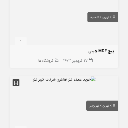
تهران
شادآباد
-
پیچ MDF چینی
27 فروردین 1403
فروشگاه ها
تهران
تهران‌سر