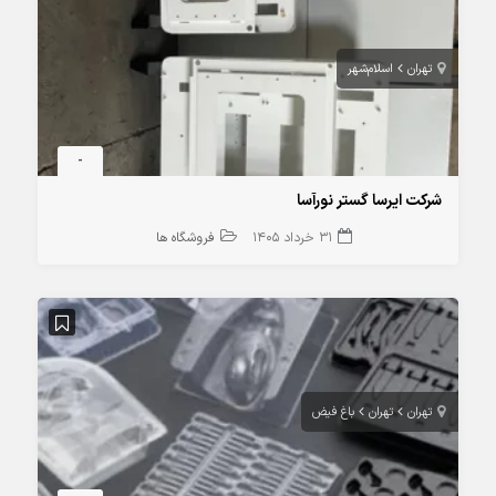
تهران
اسلام‌شهر
-
شرکت ایرسا گستر نورآسا
31 خرداد 1405
فروشگاه ها
تهران
تهران
باغ فیض