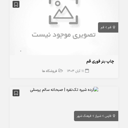
قم
قم
-
چاپ بنر فوری قم
11 آبان 1404
فروشگاه ها
فارس
شيراز
فرهنگ شهر