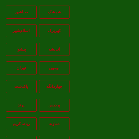
شمشک
صباشهر
کهریزک
اسلام‌شهر
اندیشه
پيشوا
بومهن
تهران
چهاردانگه
پاکدشت
پردیس
پرند
دماوند
رباط کریم