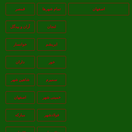
اصفهان
تمام شهر‌ها
قمصر
لنجان
آران و بیدگل
ابریشم
خوانسار
خور
داران
سمیرم
شاهین شهر
خمینی شهر
اصفهان
فولادشهر
مبارکه