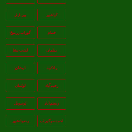
کیاشهر
پیربازار
خمام
گوراب زرمیخ
دیلمان
لشت نشا
رانکوه
لوشان
رحیم‌آباد
لولمان
رستم‌آباد
لوندویل
احمدسرگوراب
رضوانشهر