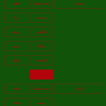
لرستان
تمام شهر‌ها
الشتر
پل دختر
ازنا
اليگودرز
بروجرد
خرم‌آباد
دورود
کوهدشت
نورآباد
بازگشت
کرمان
تمام شهر‌ها
بافت
بردسیر
بلوک