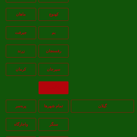
کهنوج
ماهان
بم
جيرفت
رفسنجان
زرند
سيرجان
کرمان
بازگشت
گیلان
تمام شهر‌ها
پره‌سر
سنگر
واجارگاه