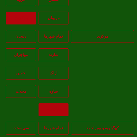
مريوان
بازگشت
مرکزی
تمام شهر‌ها
دلیجان
شازند
مهاجران
اراک
خمين
ساوه
محلات
بازگشت
کهگیلویه و بویراحمد
تمام شهر‌ها
سی‌سخت