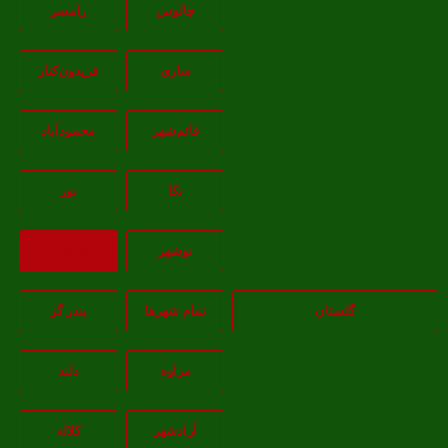
چالوس
رامسر
ساري
فريدون‌کنار
قائم‌شهر
محمودآباد
نکا
نور
نوشهر
بازگشت
گلستان
تمام شهر‌ها
بندر گز
مراوه
دلند
آزادشهر
کلاله