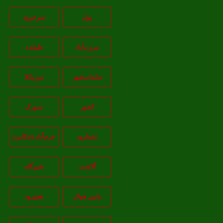
پول
سرخرود
مرزن‌آباد
طبقده
سلمان‌شهر
مرزیکلا
کجور
سورک
نشتارود
خرم‌آباد (تنکابن)
آلاشت
شیرگاه
پایین هولار
هچیرود