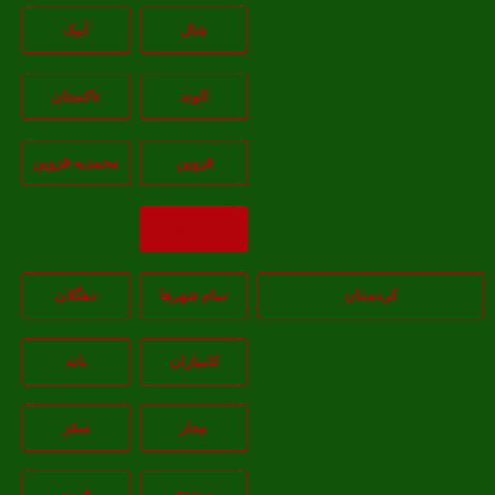
شال
آبيک
الوند
تاکستان
قزوين
محمديه-قزوين
بازگشت
کردستان
تمام شهر‌ها
دهگلان
کامیاران
بانه
بيجار
سقز
سنندج
قروه