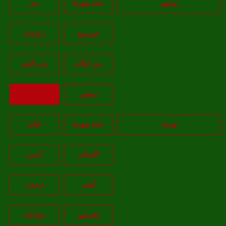
بوشهر
تمام شهر‌ها
جم
خورموج
برازجان
بندر کنگان
بندر گناوه
بوشهر
بازگشت
تهران
تمام شهر‌ها
کیلان
گلستان
آبسرد
آبعلی
ارجمند
باقرشهر
جوادآباد