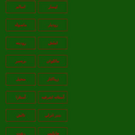
لیسار
اسالم
رودبار
ماسوله
املش
رودبنه
ماکلوان
بره‌سر
زیباکنار
منجیل
آستانه اشرفيه
آستارا
بندر انزلي
تالش
چابکسر
رشت