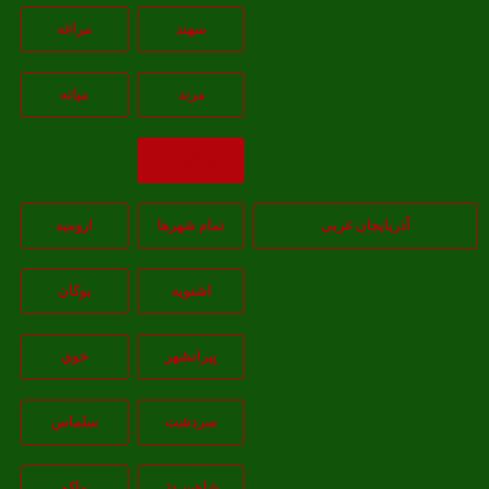
سهند
مراغه
مرند
ميانه
بازگشت
آذربایجان غربی
تمام شهر‌ها
اروميه
اشنويه
بوکان
پيرانشهر
خوي
سردشت
سلماس
شاهين دژ
ماکو