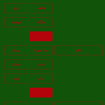
طالقان
کرج
نظرآباد
کوهسار
بازگشت
ایلام
تمام شهر‌ها
مهران
آبدانان
دهلران
ايلام
ايوان
بازگشت