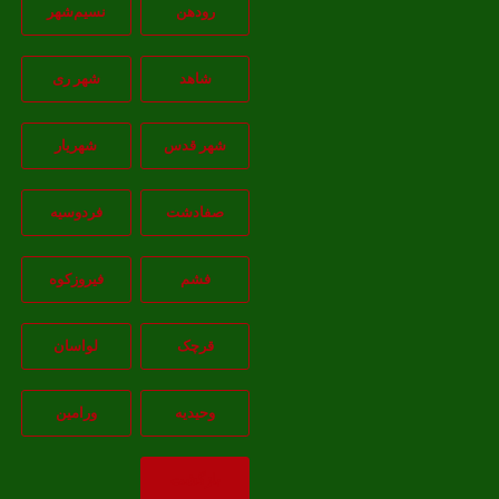
رودهن
نسيم‌شهر
شاهد
شهر ری
شهر قدس
شهریار
صفادشت
فردوسیه
فشم
فیروزکوه
قرچک
لواسان
وحیدیه
ورامین
بازگشت