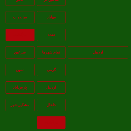
مهاباد
مياندوآب
نقده
بازگشت
اردبیل
تمام شهر‌ها
سرعین
گرمی
نمین
اردبيل
پارس‌آباد
خلخال
مشکين‌شهر
بازگشت