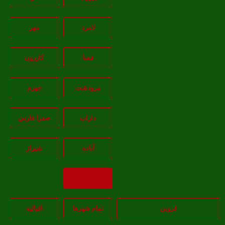
لامرد
مهر
فسا
کازرون
مرودشت
جهرم
داراب
صدرا-فارس
آباده
شيراز
بازگشت
قزوین
تمام شهر‌ها
اقبالیه