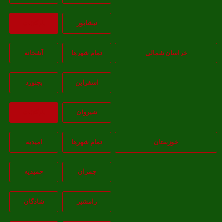
نيشابور
بازگشت
خراسان شمالی
تمام شهر‌ها
آشخانه
اسفراين
بجنورد
شيروان
بازگشت
خوزستان
تمام شهر‌ها
امیدیه
چمران
حمیدیه
رامشیر
شادگان