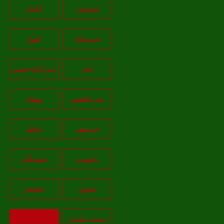
هندیجان
آبادان
انديمشک
اهواز
ايذه
بندر امام خميني
بندر ماهشهر
بهبهان
خرمشهر
دزفول
رامهرمز
سوسنگرد
شوش
شوشتر
مسجد سليمان
بازگشت