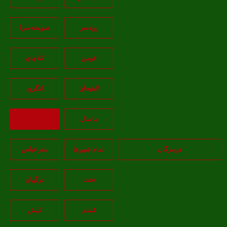
رودسر
صومعه‌سرا
فومن
کلاچاي
لاهيجان
لنگرود
ماسال
بازگشت
هرمزگان
تمام شهر‌ها
بندرعباس
تخت
درگهان
قشم
کيش