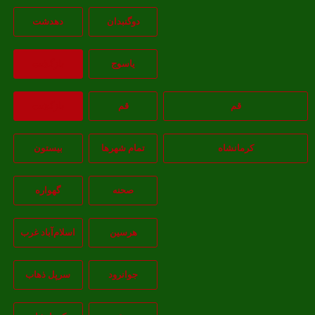
دوگنبدان
دهدشت
ياسوج
بازگشت
قم
قم
بازگشت
کرمانشاه
تمام شهر‌ها
بیستون
صحنه
گهواره
هرسین
اسلام‌‌آباد غرب
جوانرود
سرپل ذهاب