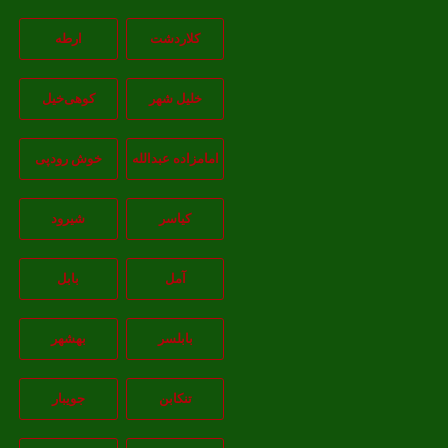
کلاردشت
ارطه
خلیل شهر
کوهی‌خیل
امامزاده عبدالله
خوش رودپی
کیاسر
شیرود
آمل
بابل
بابلسر
بهشهر
تنکابن
جويبار