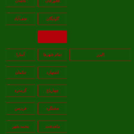
فلاورجان
کاشان
گلپايگان
نجف‌آباد
بازگشت
البرز
تمام شهر‌ها
آسارا
اشتهارد
تنکمان
چهارباغ
گرمدره
هشتگرد
فردیس
ماهدشت
محمد شهر