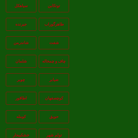
توتکابن
سیاهکل
طاهرگوراب
جیرنده
شفت
شاندرمن
چاف و چمخاله
شلمان
ضیابر
چوبر
کوچصفهان
اطاقور
حویق
کومله
تولم شهر
خشکبیجار