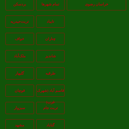
خراسان رضوی
تمام شهر‌ها
بردسکن
تایباد
تربت‌حیدریه
چناران
خواف
شاندیز
ملک‌آباد
طرقبه
گلبهار
قاسم آباد (شهرک
قوچان
غرب)
تربت جام
سبزوار
گناباد
مشهد