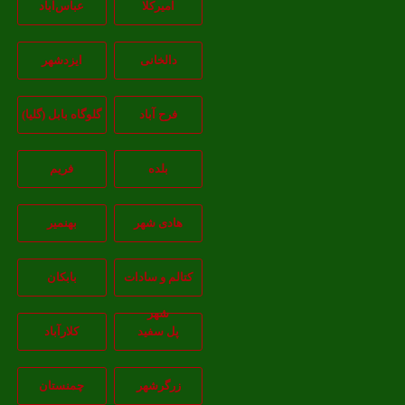
امیرکلا
عباس‌آباد
دالخانی
ایزدشهر
فرح آباد
گلوگاه بابل (گلیا)
بلده
فریم
هادی شهر
بهنمیر
کتالم و سادات
بابکان
شهر
پل سفید
کلارآباد
زرگرشهر
چمنستان