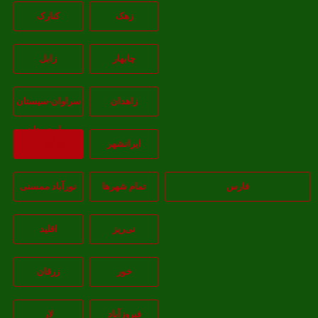
زهک
کنارک
چابهار
زابل
زاهدان
سراوان-سيستان
و بلوچستان
ايرانشهر
بازگشت
فارس
تمام شهر‌ها
نورآباد ممسنی
نی‌ریز
اقلید
خور
زرقان
فیروزآباد
لار