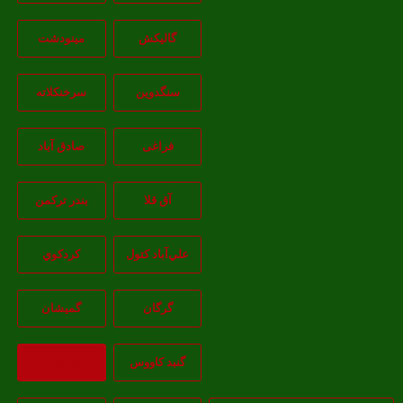
گالیکش
مینودشت
سنگدوین
سرخنکلاته
فراغی
صادق آباد
آق قلا
بندر ترکمن
علي‌آباد کتول
کردکوي
گرگان
گميشان
گنبد کاووس
بازگشت