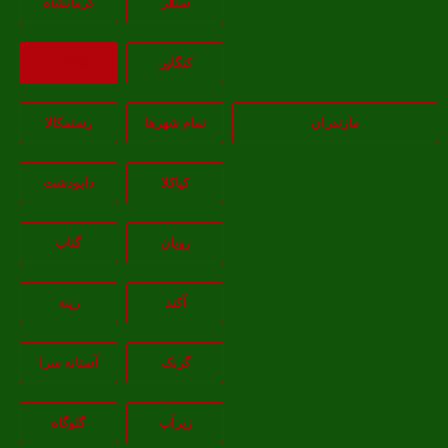
سنقر
کرمانشاه
کنگاور
بازگشت
مازندران
تمام شهر‌ها
رستمکالا
کیاکلا
دابودشت
رویان
گتاب
آکند
رینه
گزنک
آستانه سرا
زیرآب
گلوگاه