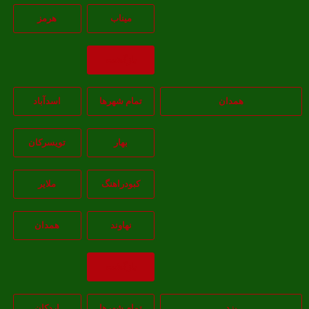
ميناب
هرمز
بازگشت
همدان
تمام شهر‌ها
اسدآباد
بهار
تويسرکان
کبودراهنگ
ملاير
نهاوند
همدان
بازگشت
یزد
تمام شهر‌ها
اردکان