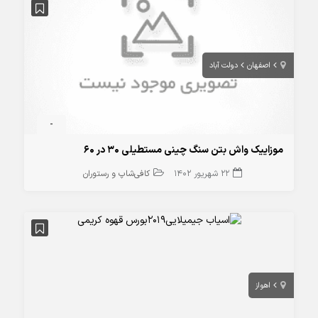
اصفهان
دولت آباد
-
موزاییک واش بتن سنگ چینی مستطیلی 30 در 60
22 شهریور 1402
کافی‌شاپ و رستوران
اهواز