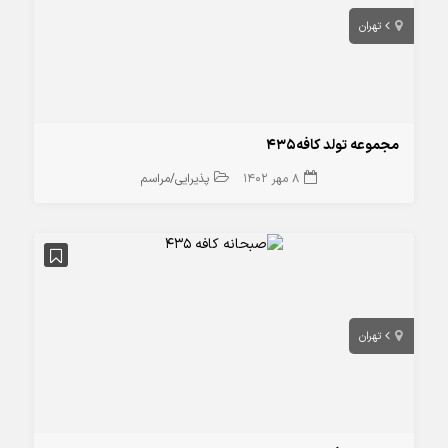
تهران
مجموعه تولد کافه435
8 مهر 1402
پذیرایی/مراسم
تهران