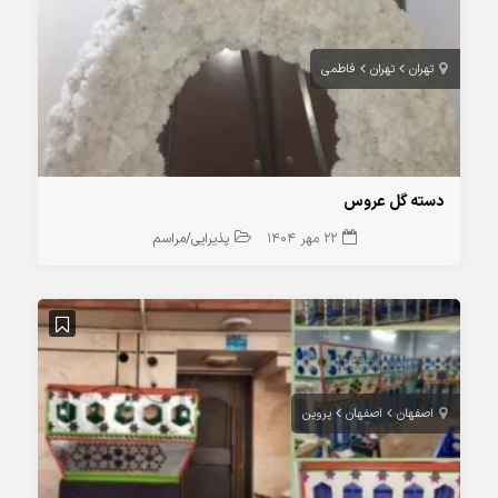
تهران
تهران
فاطمی
دسته گل عروس
22 مهر 1404
پذیرایی/مراسم
اصفهان
اصفهان
پروین