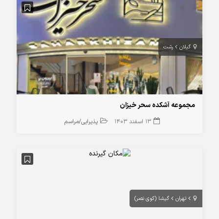
گیلان
رشت
مجموعه آشکده سحر خیزان
13 اسفند 1403
پذیرایی/مراسم
تهران
گیشا (کوی نصر)