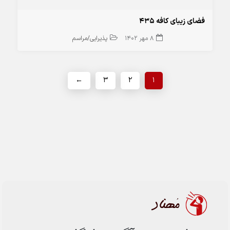
فضای زیبای کافه 435
8 مهر 1402
پذیرایی/مراسم
←
3
2
1