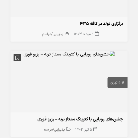
برگزاری تولد در کافه 435
9 مرداد 1403
پذیرایی/مراسم
تهران
جشن‌های رویایی با کترینگ ممتاز ترنه – رزرو فوری
5 تیر 1403
پذیرایی/مراسم