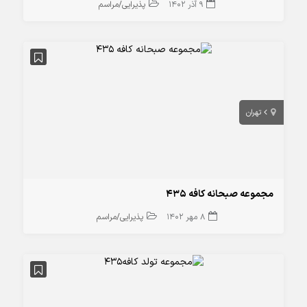
9 آذر 1402
پذیرایی/مراسم
تهران
مجموعه صبحانه کافه 435
8 مهر 1402
پذیرایی/مراسم