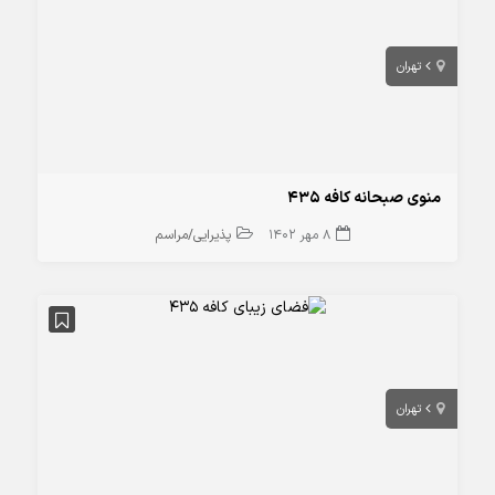
تهران
منوی صبحانه کافه 435
8 مهر 1402
پذیرایی/مراسم
تهران