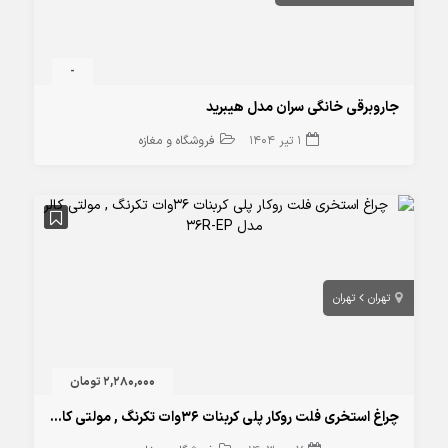
-
جاروبرقی خانگی سران مدل هیبرید
1 تیر 1404
فروشگاه و مغازه
تهران
تهران
2,280,000 تومان
چراغ استخری فلت روکار پلی کربنات 36وات تکرنگ , مولتی کالر مدل 36R-EP