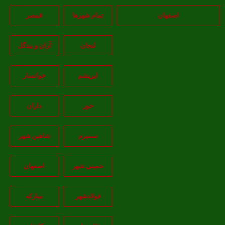
اصفهان
تمام شهر‌ها
قمصر
لنجان
آران و بیدگل
ابریشم
خوانسار
خور
داران
سمیرم
شاهین شهر
خمینی شهر
اصفهان
فولادشهر
مبارکه