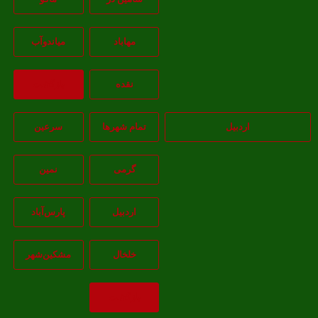
مهاباد
مياندوآب
نقده
بازگشت
اردبیل
تمام شهر‌ها
سرعین
گرمی
نمین
اردبيل
پارس‌آباد
خلخال
مشکين‌شهر
بازگشت