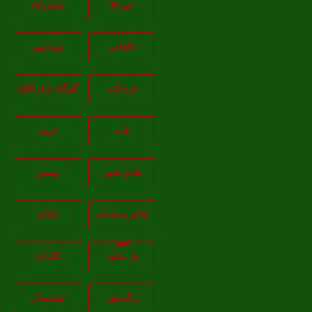
امیرکلا
عباس‌آباد
دالخانی
ایزدشهر
فرح آباد
گلوگاه بابل (گلیا)
بلده
فریم
هادی شهر
بهنمیر
کتالم و سادات
بابکان
شهر
پل سفید
کلارآباد
زرگرشهر
چمنستان