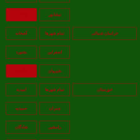
نيشابور
بازگشت
خراسان شمالی
تمام شهر‌ها
آشخانه
اسفراين
بجنورد
شيروان
بازگشت
خوزستان
تمام شهر‌ها
امیدیه
چمران
حمیدیه
رامشیر
شادگان