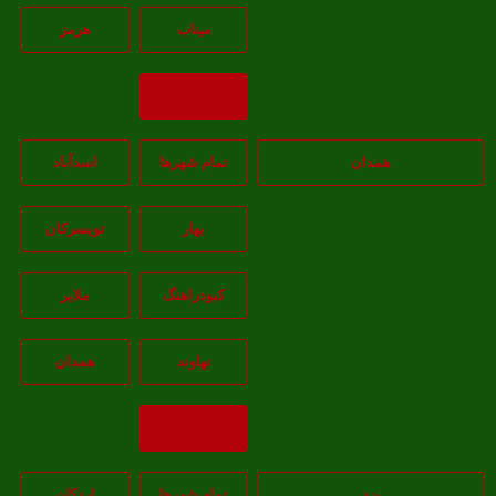
ميناب
هرمز
بازگشت
همدان
تمام شهر‌ها
اسدآباد
بهار
تويسرکان
کبودراهنگ
ملاير
نهاوند
همدان
بازگشت
یزد
تمام شهر‌ها
اردکان