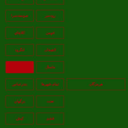
رودسر
صومعه‌سرا
فومن
کلاچاي
لاهيجان
لنگرود
ماسال
بازگشت
هرمزگان
تمام شهر‌ها
بندرعباس
تخت
درگهان
قشم
کيش