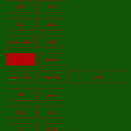
زهک
کنارک
چابهار
زابل
زاهدان
سراوان-سيستان
و بلوچستان
ايرانشهر
بازگشت
فارس
تمام شهر‌ها
نورآباد ممسنی
نی‌ریز
اقلید
خور
زرقان
فیروزآباد
لار