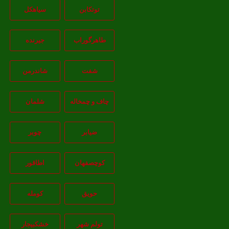
توتکابن
سیاهکل
طاهرگوراب
جیرنده
شفت
شاندرمن
چاف و چمخاله
شلمان
ضیابر
چوبر
کوچصفهان
اطاقور
حویق
کومله
تولم شهر
خشکبیجار