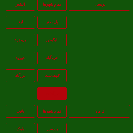
لرستان
تمام شهر‌ها
الشتر
پل دختر
ازنا
اليگودرز
بروجرد
خرم‌آباد
دورود
کوهدشت
نورآباد
بازگشت
کرمان
تمام شهر‌ها
بافت
بردسیر
بلوک