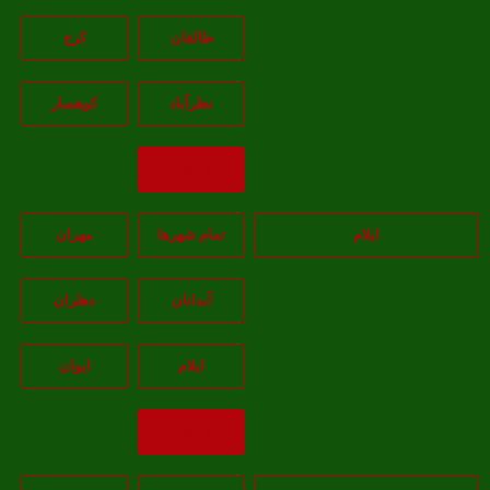
طالقان
کرج
نظرآباد
کوهسار
بازگشت
ایلام
تمام شهر‌ها
مهران
آبدانان
دهلران
ايلام
ايوان
بازگشت