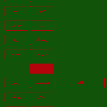
کهنوج
ماهان
بم
جيرفت
رفسنجان
زرند
سيرجان
کرمان
بازگشت
گیلان
تمام شهر‌ها
پره‌سر
سنگر
واجارگاه