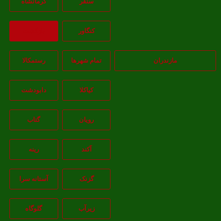
سنقر
کرمانشاه
کنگاور
بازگشت
مازندران
تمام شهر‌ها
رستمکالا
کیاکلا
دابودشت
رویان
گتاب
آکند
رینه
گزنک
آستانه سرا
زیرآب
گلوگاه