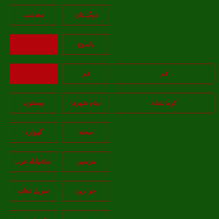
دوگنبدان
دهدشت
ياسوج
بازگشت
قم
قم
بازگشت
کرمانشاه
تمام شهر‌ها
بیستون
صحنه
گهواره
هرسین
اسلام‌‌آباد غرب
جوانرود
سرپل ذهاب