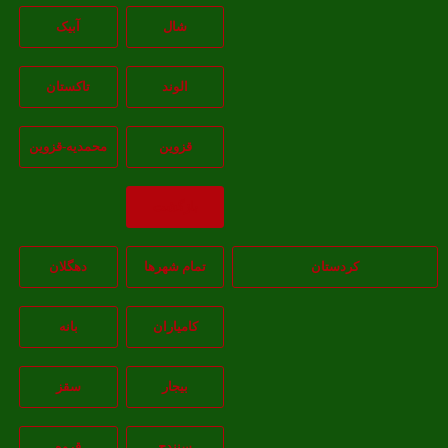
شال
آبيک
الوند
تاکستان
قزوين
محمديه-قزوين
بازگشت
کردستان
تمام شهر‌ها
دهگلان
کامیاران
بانه
بيجار
سقز
سنندج
قروه