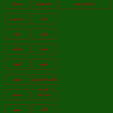
خراسان رضوی
تمام شهر‌ها
بردسکن
تایباد
تربت‌حیدریه
چناران
خواف
شاندیز
ملک‌آباد
طرقبه
گلبهار
قاسم آباد (شهرک
قوچان
غرب)
تربت جام
سبزوار
گناباد
مشهد