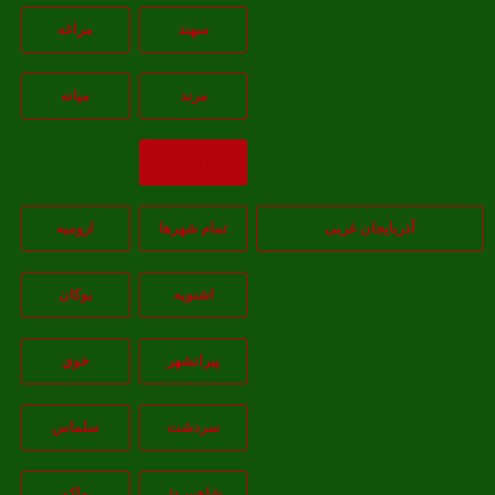
سهند
مراغه
مرند
ميانه
بازگشت
آذربایجان غربی
تمام شهر‌ها
اروميه
اشنويه
بوکان
پيرانشهر
خوي
سردشت
سلماس
شاهين دژ
ماکو