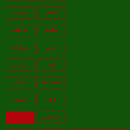
گالیکش
مینودشت
سنگدوین
سرخنکلاته
فراغی
صادق آباد
آق قلا
بندر ترکمن
علي‌آباد کتول
کردکوي
گرگان
گميشان
گنبد کاووس
بازگشت