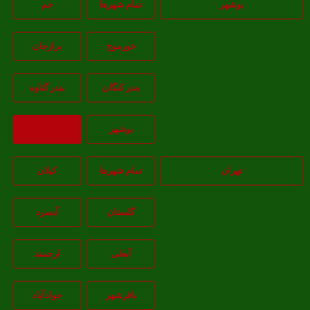
بوشهر
تمام شهر‌ها
جم
خورموج
برازجان
بندر کنگان
بندر گناوه
بوشهر
بازگشت
تهران
تمام شهر‌ها
کیلان
گلستان
آبسرد
آبعلی
ارجمند
باقرشهر
جوادآباد