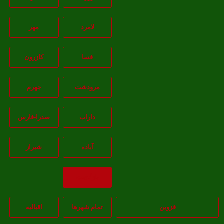
لامرد
مهر
فسا
کازرون
مرودشت
جهرم
داراب
صدرا-فارس
آباده
شيراز
بازگشت
قزوین
تمام شهر‌ها
اقبالیه