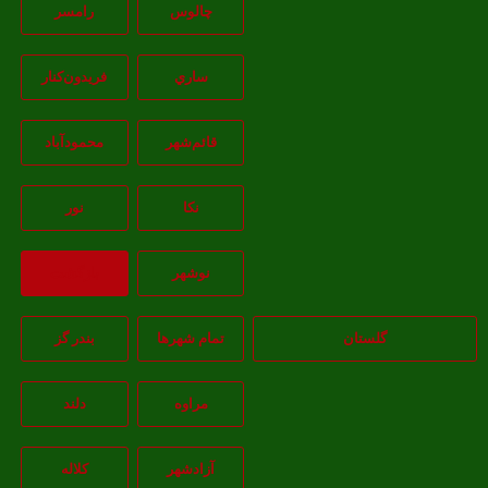
چالوس
رامسر
ساري
فريدون‌کنار
قائم‌شهر
محمودآباد
نکا
نور
نوشهر
بازگشت
گلستان
تمام شهر‌ها
بندر گز
مراوه
دلند
آزادشهر
کلاله