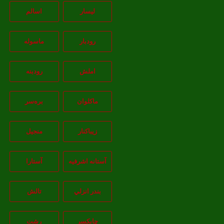
لیسار
اسالم
رودبار
ماسوله
املش
رودبنه
ماکلوان
بره‌سر
زیباکنار
منجیل
آستانه اشرفيه
آستارا
بندر انزلي
تالش
چابکسر
رشت