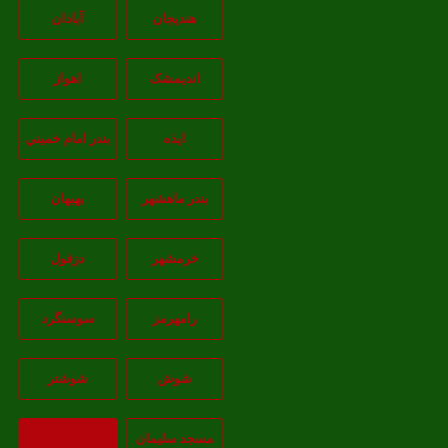
هندیجان
آبادان
انديمشک
اهواز
ايذه
بندر امام خميني
بندر ماهشهر
بهبهان
خرمشهر
دزفول
رامهرمز
سوسنگرد
شوش
شوشتر
مسجد سليمان
بازگشت