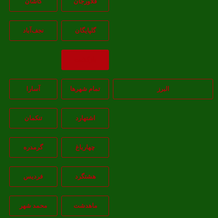
فلاورجان
کاشان
گلپايگان
نجف‌آباد
بازگشت
البرز
تمام شهر‌ها
آسارا
اشتهارد
تنکمان
چهارباغ
گرمدره
هشتگرد
فردیس
ماهدشت
محمد شهر