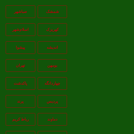
شمشک
صباشهر
کهریزک
اسلام‌شهر
اندیشه
پيشوا
بومهن
تهران
چهاردانگه
پاکدشت
پردیس
پرند
دماوند
رباط کریم