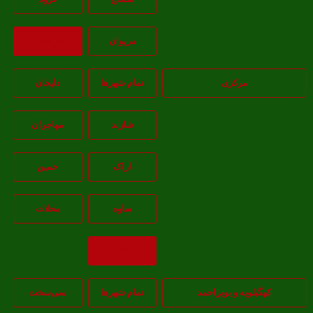
مريوان
بازگشت
مرکزی
تمام شهر‌ها
دلیجان
شازند
مهاجران
اراک
خمين
ساوه
محلات
بازگشت
هگیلویه و بویراحمد
تمام شهر‌ها
سی‌سخت