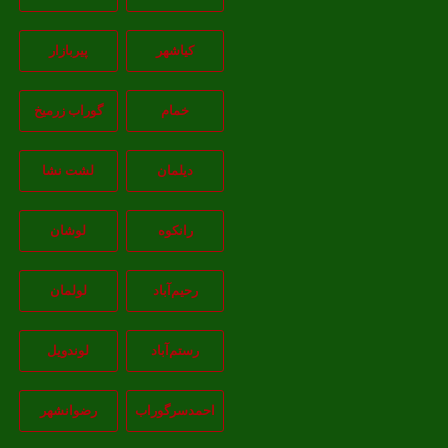
کیاشهر
پیربازار
خمام
گوراب زرمیخ
دیلمان
لشت نشا
رانکوه
لوشان
رحیم‌آباد
لولمان
رستم‌آباد
لوندویل
احمدسرگوراب
رضوانشهر