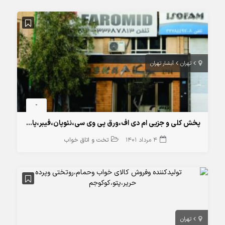
تهران
آبشار تهران
-
پخش کلی و جزیی ام دی اف،ورق پی وی سی،نئوپان،فیبر،پارکت لمینیت و…
4 مرداد 1401
تخت و اتاق خواب
تهران