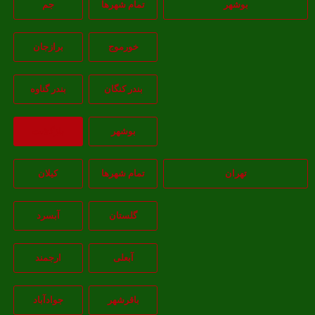
بوشهر
تمام شهر‌ها
جم
خورموج
برازجان
بندر کنگان
بندر گناوه
بوشهر
بازگشت
تهران
تمام شهر‌ها
کیلان
گلستان
آبسرد
آبعلی
ارجمند
باقرشهر
جوادآباد