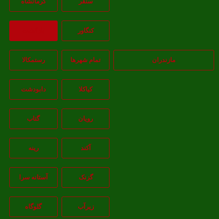
سنقر
کرمانشاه
کنگاور
بازگشت
مازندران
تمام شهر‌ها
رستمکالا
کیاکلا
دابودشت
رویان
گتاب
آکند
رینه
گزنک
آستانه سرا
زیرآب
گلوگاه