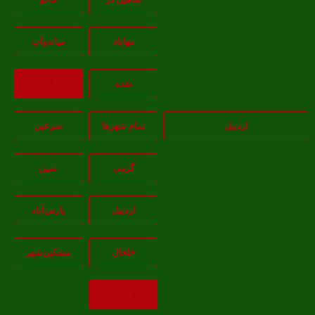
مهاباد
مياندوآب
نقده
بازگشت
اردبیل
تمام شهر‌ها
سرعین
گرمی
نمین
اردبيل
پارس‌آباد
خلخال
مشکين‌شهر
بازگشت