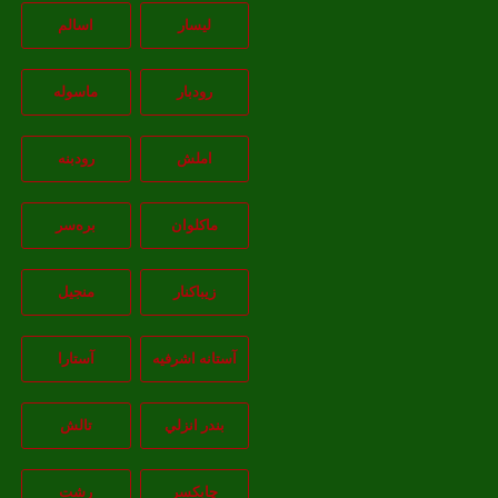
لیسار
اسالم
رودبار
ماسوله
املش
رودبنه
ماکلوان
بره‌سر
زیباکنار
منجیل
آستانه اشرفيه
آستارا
بندر انزلي
تالش
چابکسر
رشت