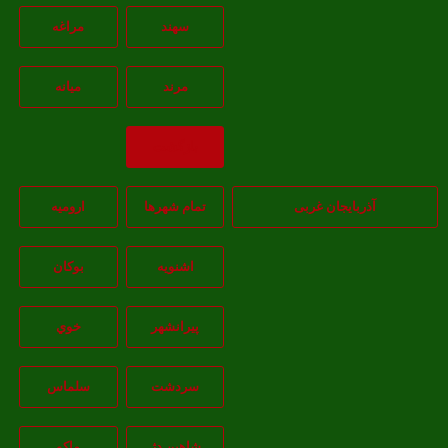
سهند
مراغه
مرند
ميانه
بازگشت
آذربایجان غربی
تمام شهر‌ها
اروميه
اشنويه
بوکان
پيرانشهر
خوي
سردشت
سلماس
شاهين دژ
ماکو