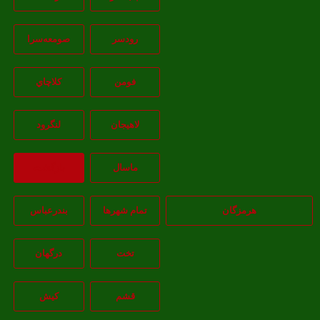
رودسر
صومعه‌سرا
فومن
کلاچاي
لاهيجان
لنگرود
ماسال
بازگشت
هرمزگان
تمام شهر‌ها
بندرعباس
تخت
درگهان
قشم
کيش