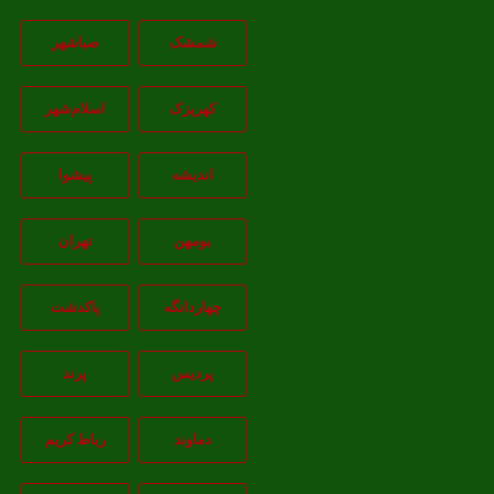
شمشک
صباشهر
کهریزک
اسلام‌شهر
اندیشه
پيشوا
بومهن
تهران
چهاردانگه
پاکدشت
پردیس
پرند
دماوند
رباط کریم