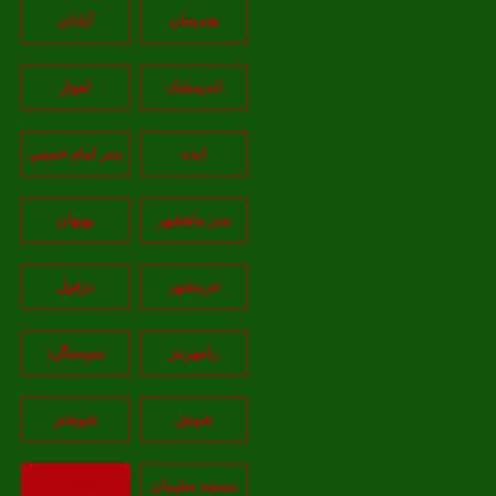
هندیجان
آبادان
انديمشک
اهواز
ايذه
بندر امام خميني
بندر ماهشهر
بهبهان
خرمشهر
دزفول
رامهرمز
سوسنگرد
شوش
شوشتر
مسجد سليمان
بازگشت