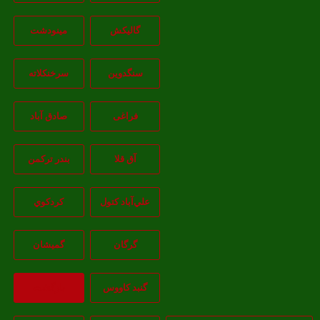
گالیکش
مینودشت
سنگدوین
سرخنکلاته
فراغی
صادق آباد
آق قلا
بندر ترکمن
علي‌آباد کتول
کردکوي
گرگان
گميشان
گنبد کاووس
بازگشت