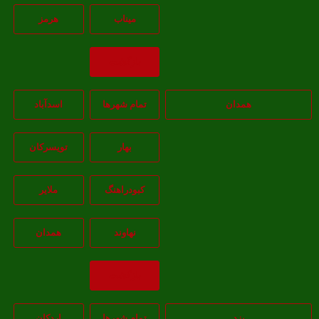
ميناب
هرمز
بازگشت
همدان
تمام شهر‌ها
اسدآباد
بهار
تويسرکان
کبودراهنگ
ملاير
نهاوند
همدان
بازگشت
یزد
تمام شهر‌ها
اردکان