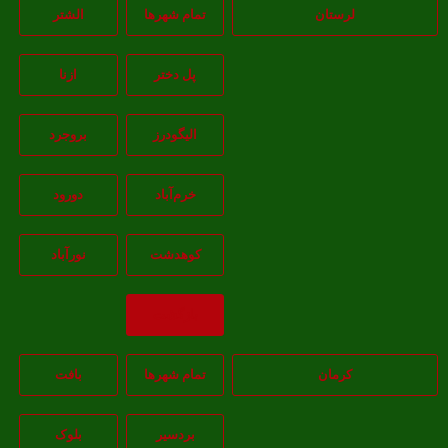
لرستان
تمام شهر‌ها
الشتر
پل دختر
ازنا
اليگودرز
بروجرد
خرم‌آباد
دورود
کوهدشت
نورآباد
بازگشت
کرمان
تمام شهر‌ها
بافت
بردسیر
بلوک