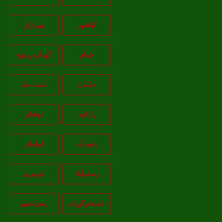
کیاشهر
پیربازار
خمام
گوراب زرمیخ
دیلمان
لشت نشا
رانکوه
لوشان
رحیم‌آباد
لولمان
رستم‌آباد
لوندویل
احمدسرگوراب
رضوانشهر