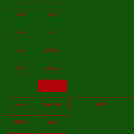
کهنوج
ماهان
بم
جيرفت
رفسنجان
زرند
سيرجان
کرمان
بازگشت
گیلان
تمام شهر‌ها
پره‌سر
سنگر
واجارگاه