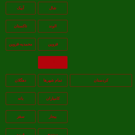
شال
آبيک
الوند
تاکستان
قزوين
محمديه-قزوين
بازگشت
کردستان
تمام شهر‌ها
دهگلان
کامیاران
بانه
بيجار
سقز
سنندج
قروه