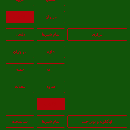
مريوان
بازگشت
مرکزی
تمام شهر‌ها
دلیجان
شازند
مهاجران
اراک
خمين
ساوه
محلات
بازگشت
کهگیلویه و بویراحمد
تمام شهر‌ها
سی‌سخت