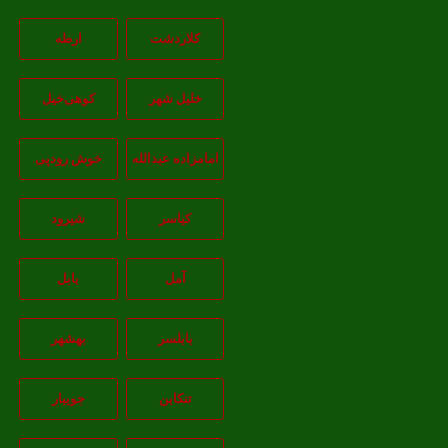
کلاردشت
ارطه
خلیل شهر
کوهی‌خیل
امامزاده عبدالله
خوش رودپی
کیاسر
شیرود
آمل
بابل
بابلسر
بهشهر
تنکابن
جويبار