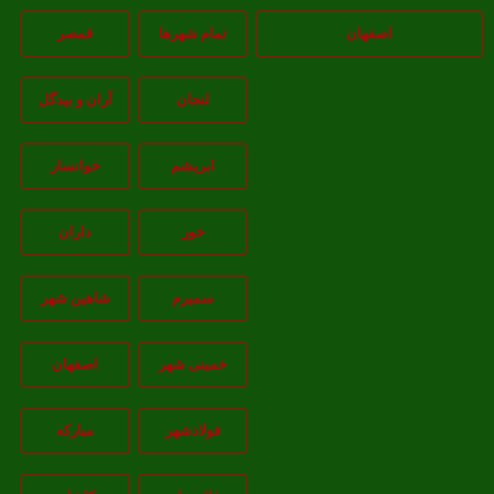
اصفهان
تمام شهر‌ها
قمصر
لنجان
آران و بیدگل
ابریشم
خوانسار
خور
داران
سمیرم
شاهین شهر
خمینی شهر
اصفهان
فولادشهر
مبارکه