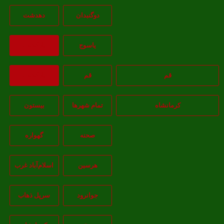
دوگنبدان
دهدشت
ياسوج
بازگشت
قم
قم
بازگشت
کرمانشاه
تمام شهر‌ها
بیستون
صحنه
گهواره
هرسین
اسلام‌‌آباد غرب
جوانرود
سرپل ذهاب