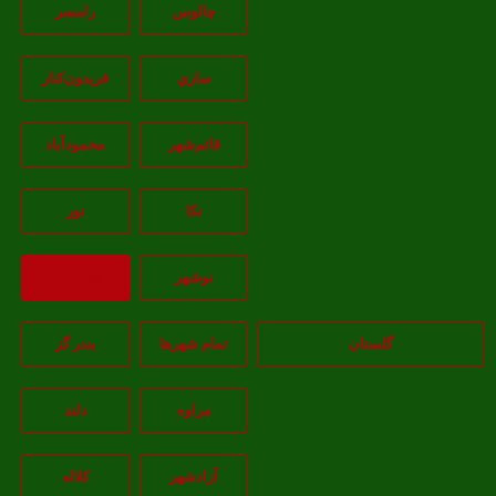
چالوس
رامسر
ساري
فريدون‌کنار
قائم‌شهر
محمودآباد
نکا
نور
نوشهر
بازگشت
گلستان
تمام شهر‌ها
بندر گز
مراوه
دلند
آزادشهر
کلاله