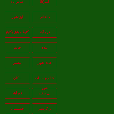
امیرکلا
عباس‌آباد
دالخانی
ایزدشهر
فرح آباد
گلوگاه بابل (گلیا)
بلده
فریم
هادی شهر
بهنمیر
کتالم و سادات
بابکان
شهر
پل سفید
کلارآباد
زرگرشهر
چمنستان