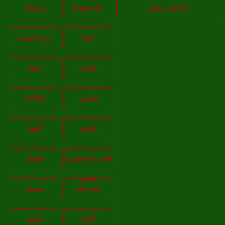
خراسان رضوی
تمام شهر‌ها
بردسکن
تایباد
تربت‌حیدریه
چناران
خواف
شاندیز
ملک‌آباد
طرقبه
گلبهار
قاسم آباد (شهرک
قوچان
غرب)
تربت جام
سبزوار
گناباد
مشهد