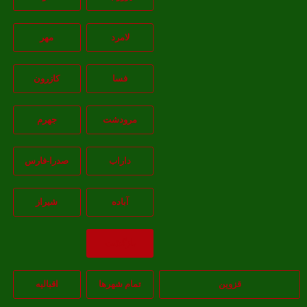
لامرد
مهر
فسا
کازرون
مرودشت
جهرم
داراب
صدرا-فارس
آباده
شيراز
بازگشت
قزوین
تمام شهر‌ها
اقبالیه