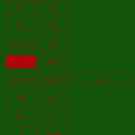
زهک
کنارک
چابهار
زابل
زاهدان
سراوان-سيستان
و بلوچستان
ايرانشهر
بازگشت
فارس
تمام شهر‌ها
نورآباد ممسنی
نی‌ریز
اقلید
خور
زرقان
فیروزآباد
لار