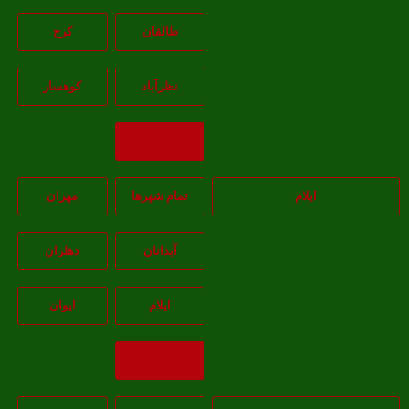
طالقان
کرج
نظرآباد
کوهسار
بازگشت
ایلام
تمام شهر‌ها
مهران
آبدانان
دهلران
ايلام
ايوان
بازگشت