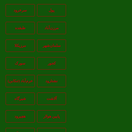
پول
سرخرود
مرزن‌آباد
طبقده
سلمان‌شهر
مرزیکلا
کجور
سورک
نشتارود
خرم‌آباد (تنکابن)
آلاشت
شیرگاه
پایین هولار
هچیرود