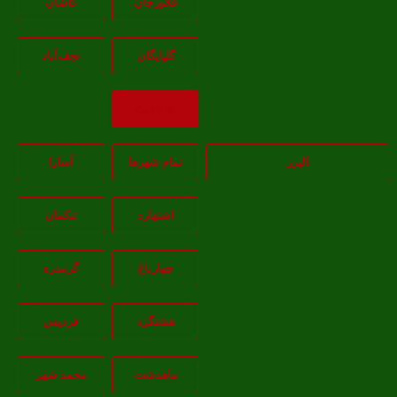
فلاورجان
کاشان
گلپايگان
نجف‌آباد
بازگشت
البرز
تمام شهر‌ها
آسارا
اشتهارد
تنکمان
چهارباغ
گرمدره
هشتگرد
فردیس
ماهدشت
محمد شهر