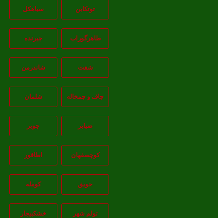
توتکابن
سیاهکل
طاهرگوراب
جیرنده
شفت
شاندرمن
چاف و چمخاله
شلمان
ضیابر
چوبر
کوچصفهان
اطاقور
حویق
کومله
تولم شهر
خشکبیجار