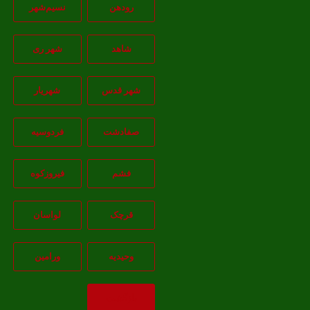
رودهن
نسيم‌شهر
شاهد
شهر ری
شهر قدس
شهریار
صفادشت
فردوسیه
فشم
فیروزکوه
قرچک
لواسان
وحیدیه
ورامین
بازگشت