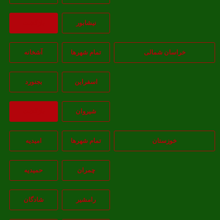
نيشابور
بازگشت
خراسان شمالی
تمام شهر‌ها
آشخانه
اسفراين
بجنورد
شيروان
بازگشت
خوزستان
تمام شهر‌ها
امیدیه
چمران
حمیدیه
رامشیر
شادگان