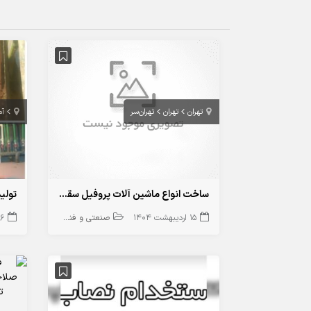
تهران
تهران
تهران‌سر
آم
ساخت انواع ماشین آلات پروفیل سقف کاذب ( F47-U36-L25 و استاد و رانر )
15 اردیبهشت 1404
صنعتی و فنی و مهندسی
6 آبان 1403