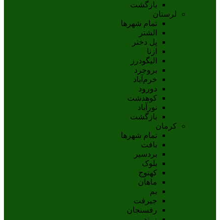
بازگشت
لرستان
تمام شهر‌ها
الشتر
پل دختر
ازنا
اليگودرز
بروجرد
خرم‌آباد
دورود
کوهدشت
نورآباد
بازگشت
کرمان
تمام شهر‌ها
بافت
بردسیر
بلوک
کهنوج
ماهان
بم
جيرفت
رفسنجان
زرند