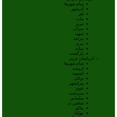
تمام شهر‌ها
آذرشهر
اهر
بناب
تبريز
سراب
سهند
مراغه
مرند
ميانه
بازگشت
آذربایجان غربی
تمام شهر‌ها
اروميه
اشنويه
بوکان
پيرانشهر
خوي
سردشت
سلماس
شاهين دژ
ماکو
مهاباد