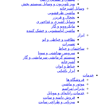
میز تلویزیون و وسایل سیستم پخش
وسایل آشپزخانه
ماشین ظرفشویی
یخچال و فریزر
وسایل آشپزی و غذاخوری
مایکروویو و گاز
ماشین لباسشویی و خشک کننده
ابزار
نظافت و خیاطی و اتو
تعمیرات
ساختمان و حیاط
سرویس بهداشتی و سونا
سیستم گرمایشی سرمایشی و گاز
آشپزخانه
حیاط و ایوان
ابزار باغبانی
خدمات
فروشگاه ها
موتور و ماشین
پذیرایی/مراسم
خدمات رایانه‌ای و موبایل
فروش دامنه و سایت
میزبانی و طراحی سایت