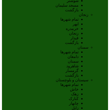
شوشتر
مسجد سليمان
بازگشت
زنجان
تمام شهر‌ها
ابهر
خرمدره
زنجان
قيدار
بازگشت
سمنان
تمام شهر‌ها
دامغان
سمنان
شاهرود
گرمسار
بازگشت
سیستان و بلوچستان
تمام شهر‌ها
خاش
زهک
کنارک
چابهار
زابل