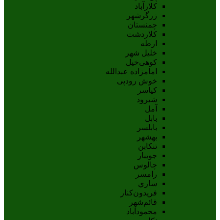
کلارآباد
زرگرشهر
چمنستان
کلاردشت
ارطه
خلیل شهر
کوهی‌خیل
امامزاده عبدالله
خوش رودپی
کیاسر
شیرود
آمل
بابل
بابلسر
بهشهر
تنکابن
جويبار
چالوس
رامسر
ساري
فريدون‌کنار
قائم‌شهر
محمودآباد