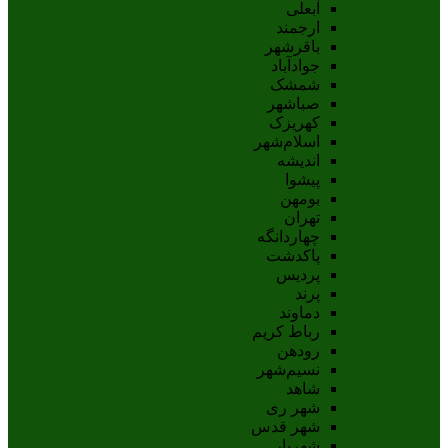
آبعلی
ارجمند
باقرشهر
جوادآباد
شمشک
صباشهر
کهریزک
اسلام‌شهر
اندیشه
پيشوا
بومهن
تهران
چهاردانگه
پاکدشت
پردیس
پرند
دماوند
رباط کریم
رودهن
نسيم‌شهر
شاهد
شهر ری
شهر قدس
شهریار