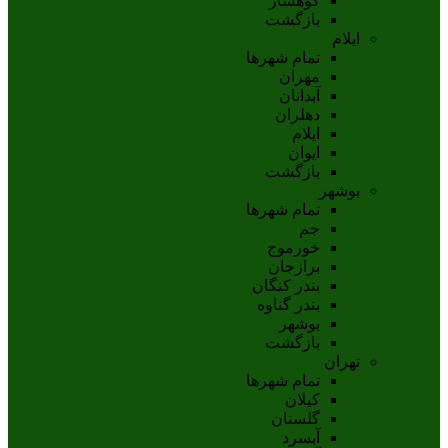
کوهسار
بازگشت
ایلام
تمام شهر‌ها
مهران
آبدانان
دهلران
ايلام
ايوان
بازگشت
بوشهر
تمام شهر‌ها
جم
خورموج
برازجان
بندر کنگان
بندر گناوه
بوشهر
بازگشت
تهران
تمام شهر‌ها
کیلان
گلستان
آبسرد