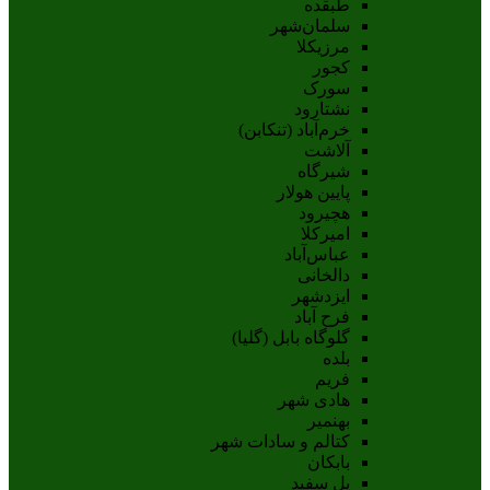
طبقده
سلمان‌شهر
مرزیکلا
کجور
سورک
نشتارود
خرم‌آباد (تنکابن)
آلاشت
شیرگاه
پایین هولار
هچیرود
امیرکلا
عباس‌آباد
دالخانی
ایزدشهر
فرح آباد
گلوگاه بابل (گلیا)
بلده
فریم
هادی شهر
بهنمیر
کتالم و سادات شهر
بابکان
پل سفید