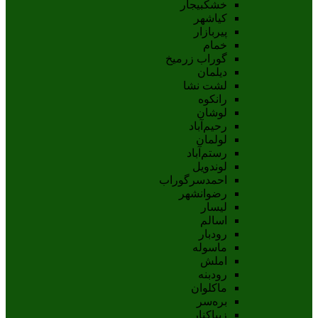
خشکبیجار
کیاشهر
پیربازار
خمام
گوراب زرمیخ
دیلمان
لشت نشا
رانکوه
لوشان
رحیم‌آباد
لولمان
رستم‌آباد
لوندویل
احمدسرگوراب
رضوانشهر
لیسار
اسالم
رودبار
ماسوله
املش
رودبنه
ماکلوان
بره‌سر
زیباکنار