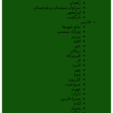
زاهدان
سراوان-سيستان و بلوچستان
ايرانشهر
بازگشت
فارس
تمام شهر‌ها
نورآباد ممسنی
نی‌ریز
اقلید
خور
زرقان
فیروزآباد
لار
لامرد
مهر
فسا
کازرون
مرودشت
جهرم
داراب
صدرا-فارس
آباده
شيراز
بازگشت