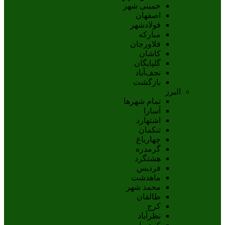
خمینی شهر
اصفهان
فولادشهر
مبارکه
فلاورجان
کاشان
گلپايگان
نجف‌آباد
بازگشت
البرز
تمام شهر‌ها
آسارا
اشتهارد
تنکمان
چهارباغ
گرمدره
هشتگرد
فردیس
ماهدشت
محمد شهر
طالقان
کرج
نظرآباد