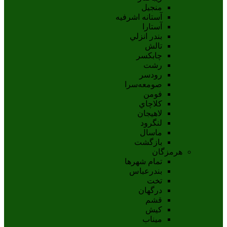
منجیل
آستانه اشرفيه
آستارا
بندر انزلي
تالش
چابکسر
رشت
رودسر
صومعه‌سرا
فومن
کلاچاي
لاهيجان
لنگرود
ماسال
بازگشت
هرمزگان
تمام شهر‌ها
بندرعباس
تخت
درگهان
قشم
کيش
ميناب