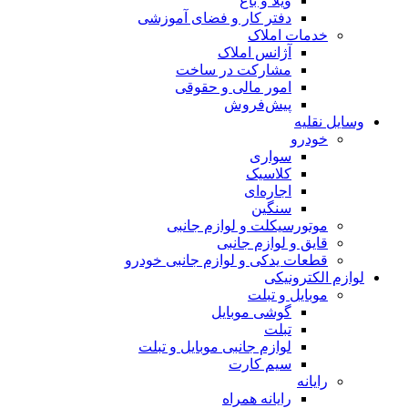
ویلا و باغ
دفتر کار و فضای آموزشی
خدمات املاک
آژانس املاک
مشارکت در ساخت
امور مالی و حقوقی
پیش‌فروش
وسایل نقلیه
خودرو
سواری
کلاسیک
اجاره‌ای
سنگین
موتورسیکلت و لوازم جانبی
قایق و لوازم جانبی
قطعات یدکی و لوازم جانبی خودرو
لوازم الکترونیکی
موبایل و تبلت
گوشی موبایل
تبلت
لوازم جانبی موبایل و تبلت
سیم کارت
رایانه
رایانه همراه