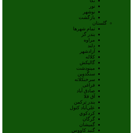
نکا
نور
نوشهر
بازگشت
گلستان
تمام شهر‌ها
بندر گز
مراوه
دلند
آزادشهر
کلاله
گالیکش
مینودشت
سنگدوین
سرخنکلاته
فراغی
صادق آباد
آق قلا
بندر ترکمن
علي‌آباد کتول
کردکوي
گرگان
گميشان
گنبد کاووس