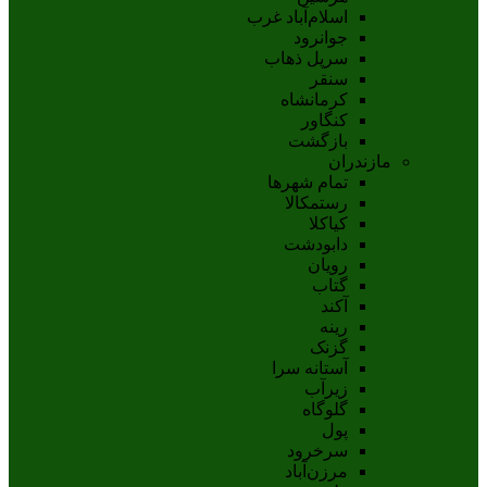
اسلام‌‌آباد غرب
جوانرود
سرپل ذهاب
سنقر
کرمانشاه
کنگاور
بازگشت
مازندران
تمام شهر‌ها
رستمکالا
کیاکلا
دابودشت
رویان
گتاب
آکند
رینه
گزنک
آستانه سرا
زیرآب
گلوگاه
پول
سرخرود
مرزن‌آباد