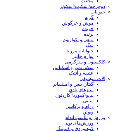
مجلات
دوچرخه/اسکیت/اسکوتر
حیوانات
گربه
موش و خرگوش
خزنده
پرنده
ماهی و آکواریوم
سگ
حیوانات مزرعه
لوازم جانبی
کلکسیون و سرگرمی
سکه، تمبر و اسکناس
عتیقه و آنتیک
آلات موسیقی
گیتار، بیس و امپلیفایر
سازهای بادی
پیانو/کیبورد/آکاردئون
سنتی
درام و پرکاشن
ویولن
ورزش و تناسب اندام
ورزش‌های توپی
کوهنوردی و کمپینگ