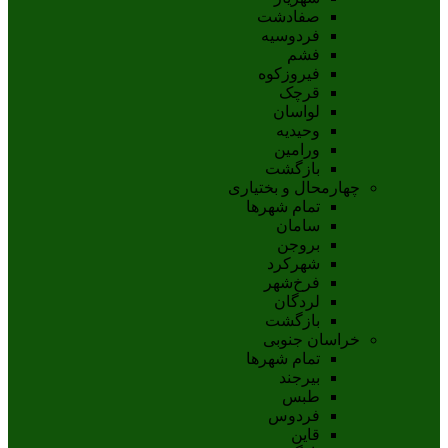
صفادشت
فردوسیه
فشم
فیروزکوه
قرچک
لواسان
وحیدیه
ورامین
بازگشت
چهارمحال و بختیاری
تمام شهر‌ها
سامان
بروجن
شهرکرد
فرخ‌شهر
لردگان
بازگشت
خراسان جنوبی
تمام شهر‌ها
بيرجند
طبس
فردوس
قاين