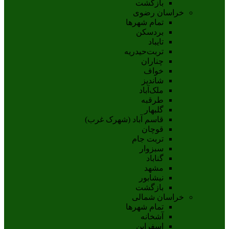
بازگشت
خراسان رضوی
تمام شهر‌ها
بردسکن
تایباد
تربت‌حیدریه
چناران
خواف
شاندیز
ملک‌آباد
طرقبه
گلبهار
قاسم آباد (شهرک غرب)
قوچان
تربت جام
سبزوار
گناباد
مشهد
نيشابور
بازگشت
خراسان شمالی
تمام شهر‌ها
آشخانه
اسفراين