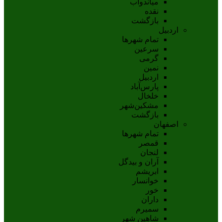
مياندوآب
نقده
بازگشت
اردبیل
تمام شهر‌ها
سرعین
گرمی
نمین
اردبيل
پارس‌آباد
خلخال
مشکين‌شهر
بازگشت
اصفهان
تمام شهر‌ها
قمصر
لنجان
آران و بیدگل
ابریشم
خوانسار
خور
داران
سمیرم
شاهین شهر