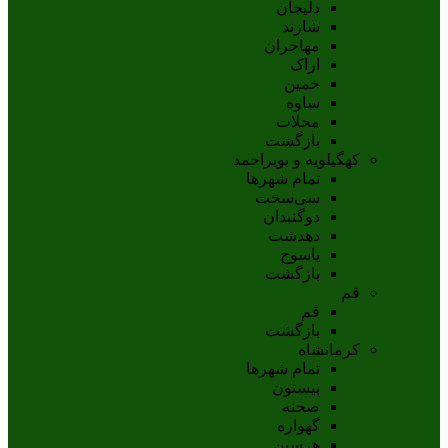
دلیجان
شازند
مهاجران
اراک
خمين
ساوه
محلات
بازگشت
کهگیلویه و بویراحمد
تمام شهر‌ها
سی‌سخت
دوگنبدان
دهدشت
ياسوج
بازگشت
قم
قم
بازگشت
کرمانشاه
تمام شهر‌ها
بیستون
صحنه
گهواره
هرسین