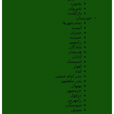
بجنورد
شيروان
بازگشت
خوزستان
تمام شهر‌ها
امیدیه
چمران
حمیدیه
رامشیر
شادگان
هندیجان
آبادان
انديمشک
اهواز
ايذه
بندر امام خميني
بندر ماهشهر
بهبهان
خرمشهر
دزفول
رامهرمز
سوسنگرد
شوش