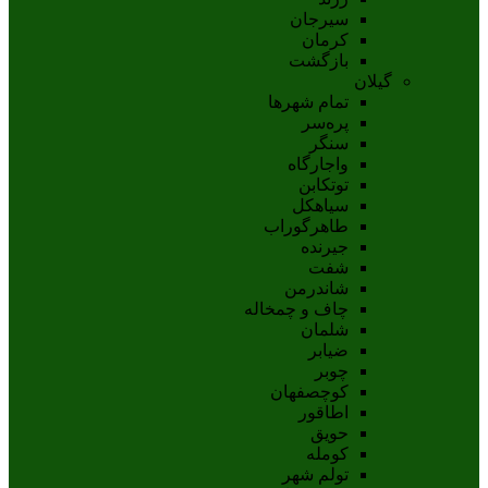
سيرجان
کرمان
بازگشت
گیلان
تمام شهر‌ها
پره‌سر
سنگر
واجارگاه
توتکابن
سیاهکل
طاهرگوراب
جیرنده
شفت
شاندرمن
چاف و چمخاله
شلمان
ضیابر
چوبر
کوچصفهان
اطاقور
حویق
کومله
تولم شهر