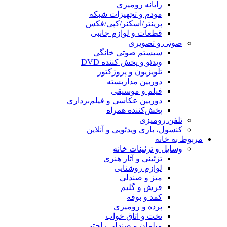
رایانه رومیزی
مودم و تجهیزات شبکه
پرینتر/اسکنر/کپی/فکس
قطعات و لوازم جانبی
صوتی و تصویری
سیستم صوتی خانگی
ویدئو و پخش کننده DVD
تلویزیون و پروژکتور
دوربین مداربسته
فیلم و موسیقی
دوربین عکاسی و فیلم‌برداری
پخش‌کننده همراه
تلفن رومیزی
کنسول، بازی‌ ویدئویی و آنلاین
مربوط به خانه
وسایل و تزئینات خانه
تزئینی و آثار هنری
لوازم روشنایی
میز و صندلی
فرش و گلیم
کمد و بوفه
پرده و رومیزی
تخت و اتاق خواب
مبلمان و صندلی راحتی