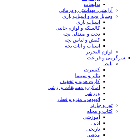
بدلیجات
آرایشی، بهداشتی و درمانی
وسایل بچه و اسباب بازی
اسباب بازی
کالسکه و لوازم جانبی
تخت و صندلی بچه
کفش و لباس بچه
اسباب و اثاث بچه
لوازم التحریر
سرگرمی و فراغت
بلیط
کنسرت
تئاتر و سینما
کارت هدیه و تخفیف
اماکن و مسابقات ورزشی
ورزشی
اتوبوس، مترو و قطار
تور و چارتر
کتاب و مجله
آموزشی
ادبی
تاریخی
مذهبی