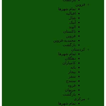
قزوین
تمام شهر‌ها
اقبالیه
شال
آبيک
الوند
تاکستان
قزوين
محمديه-قزوين
بازگشت
کردستان
تمام شهر‌ها
دهگلان
کامیاران
بانه
بيجار
سقز
سنندج
قروه
مريوان
بازگشت
مرکزی
تمام شهر‌ها