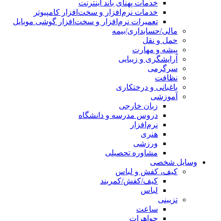
خدمات پهنای باند اینترنت
خدمات نرم‌افزار و سخت‌افزار کامپیوتر
تعمیرات نرم‌افزار و سخت‌افزار گوشی موبایل
مالی/حسابداری/بیمه
حمل و نقل
پیشه و مهارت
آرایشگری و زیبایی
سرگرمی
نظافت
باغبانی و درختکاری
آموزشی
زبان خارجی
دروس مدرسه و دانشگاه
نرم‌افزار
هنری
ورزشی
مشاوره تحصیلی
وسایل شخصی
کیف، کفش و لباس
کیف/کفش/کمربند
لباس
تزیینی
ساعت
جواهرات