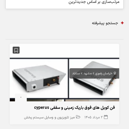
جستجو پیشرفته
خراسان رضوی
مشهد
سناباد
-
فن کویل های فوق باریک زمینی و سقفی cyperus
2 مرداد 1405
میز تلویزیون و وسایل سیستم پخش