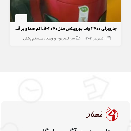
-
جاروبرقی 2400 وات یوروپلاس مدلLB-2040 کم صدا و پر قدرت
1 شهریور 1404
میز تلویزیون و وسایل سیستم پخش