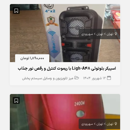
تهران
تهران
سهروردی
1,890,000 تومان
اسپیکر بلوتوثی Ligh-A48 با ریموت کنترل و رقص نور جذاب
12 شهریور 1404
میز تلویزیون و وسایل سیستم پخش
تهران
تهران
سهروردی