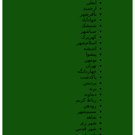
آبعلی
ارجمند
باقرشهر
جوادآباد
شمشک
صباشهر
کهریزک
اسلام‌شهر
اندیشه
پيشوا
بومهن
تهران
چهاردانگه
پاکدشت
پردیس
پرند
دماوند
رباط کریم
رودهن
نسيم‌شهر
شاهد
شهر ری
شهر قدس
شهریار