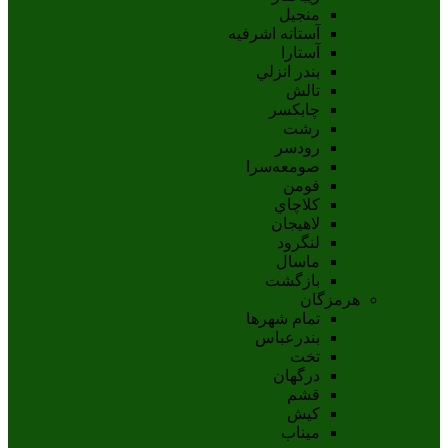
منجیل
آستانه اشرفيه
آستارا
بندر انزلي
تالش
چابکسر
رشت
رودسر
صومعه‌سرا
فومن
کلاچاي
لاهيجان
لنگرود
ماسال
بازگشت
هرمزگان
تمام شهر‌ها
بندرعباس
تخت
درگهان
قشم
کيش
ميناب