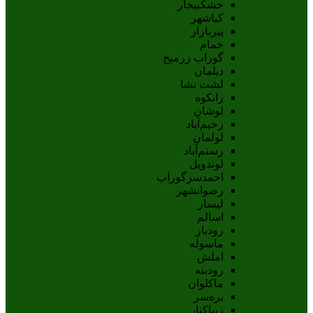
خشکبیجار
کیاشهر
پیربازار
خمام
گوراب زرمیخ
دیلمان
لشت نشا
رانکوه
لوشان
رحیم‌آباد
لولمان
رستم‌آباد
لوندویل
احمدسرگوراب
رضوانشهر
لیسار
اسالم
رودبار
ماسوله
املش
رودبنه
ماکلوان
بره‌سر
زیباکنار