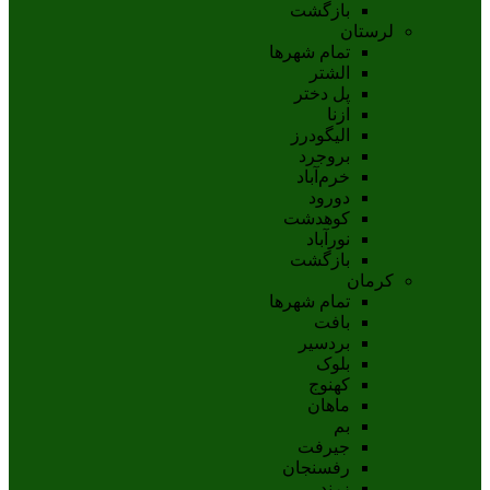
بازگشت
لرستان
تمام شهر‌ها
الشتر
پل دختر
ازنا
اليگودرز
بروجرد
خرم‌آباد
دورود
کوهدشت
نورآباد
بازگشت
کرمان
تمام شهر‌ها
بافت
بردسیر
بلوک
کهنوج
ماهان
بم
جيرفت
رفسنجان
زرند