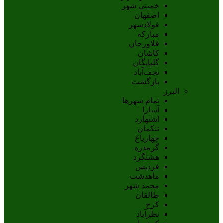
خمینی شهر
اصفهان
فولادشهر
مبارکه
فلاورجان
کاشان
گلپايگان
نجف‌آباد
بازگشت
البرز
تمام شهر‌ها
آسارا
اشتهارد
تنکمان
چهارباغ
گرمدره
هشتگرد
فردیس
ماهدشت
محمد شهر
طالقان
کرج
نظرآباد