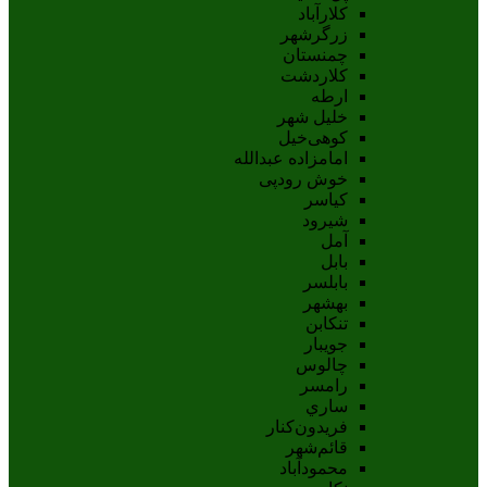
کلارآباد
زرگرشهر
چمنستان
کلاردشت
ارطه
خلیل شهر
کوهی‌خیل
امامزاده عبدالله
خوش رودپی
کیاسر
شیرود
آمل
بابل
بابلسر
بهشهر
تنکابن
جويبار
چالوس
رامسر
ساري
فريدون‌کنار
قائم‌شهر
محمودآباد