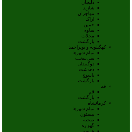
دلیجان
شازند
مهاجران
اراک
خمين
ساوه
محلات
بازگشت
کهگیلویه و بویراحمد
تمام شهر‌ها
سی‌سخت
دوگنبدان
دهدشت
ياسوج
بازگشت
قم
قم
بازگشت
کرمانشاه
تمام شهر‌ها
بیستون
صحنه
گهواره
هرسین