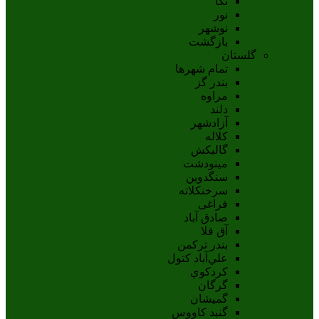
نکا
نور
نوشهر
بازگشت
گلستان
تمام شهر‌ها
بندر گز
مراوه
دلند
آزادشهر
کلاله
گالیکش
مینودشت
سنگدوین
سرخنکلاته
فراغی
صادق آباد
آق قلا
بندر ترکمن
علي‌آباد کتول
کردکوي
گرگان
گميشان
گنبد کاووس