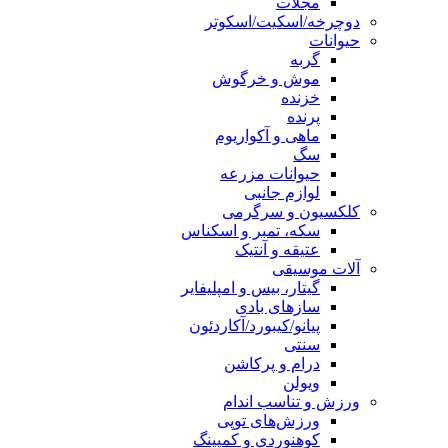
مجلات
دوچرخه/اسکیت/اسکوتر
حیوانات
گربه
موش و خرگوش
خزنده
پرنده
ماهی و آکواریوم
سگ
حیوانات مزرعه
لوازم جانبی
کلکسیون و سرگرمی
سکه، تمبر و اسکناس
عتیقه و آنتیک
آلات موسیقی
گیتار، بیس و امپلیفایر
سازهای بادی
پیانو/کیبورد/آکاردئون
سنتی
درام و پرکاشن
ویولن
ورزش و تناسب اندام
ورزش‌های توپی
کوهنوردی و کمپینگ