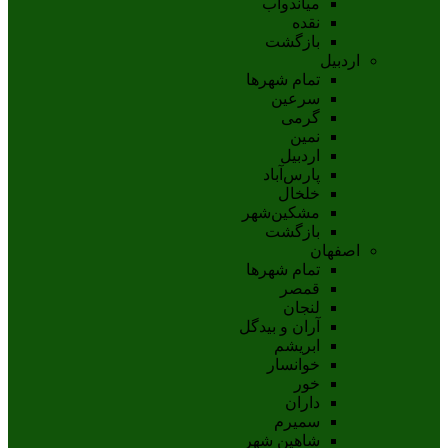
مياندوآب
نقده
بازگشت
اردبیل
تمام شهر‌ها
سرعین
گرمی
نمین
اردبيل
پارس‌آباد
خلخال
مشکين‌شهر
بازگشت
اصفهان
تمام شهر‌ها
قمصر
لنجان
آران و بیدگل
ابریشم
خوانسار
خور
داران
سمیرم
شاهین شهر