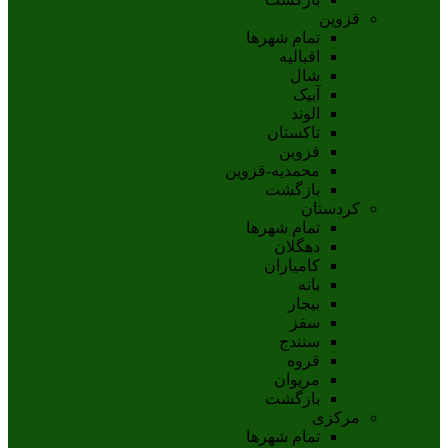
قزوین
تمام شهر‌ها
اقبالیه
شال
آبيک
الوند
تاکستان
قزوين
محمديه-قزوين
بازگشت
کردستان
تمام شهر‌ها
دهگلان
کامیاران
بانه
بيجار
سقز
سنندج
قروه
مريوان
بازگشت
مرکزی
تمام شهر‌ها