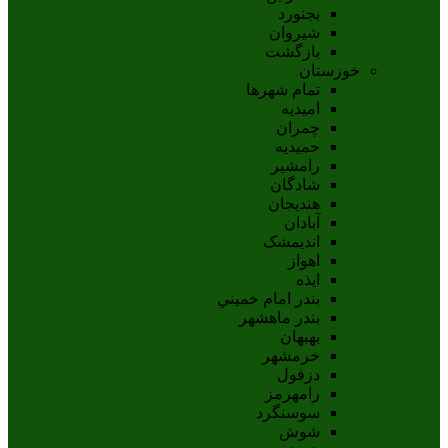
بجنورد
شيروان
بازگشت
خوزستان
تمام شهر‌ها
امیدیه
چمران
حمیدیه
رامشیر
شادگان
هندیجان
آبادان
انديمشک
اهواز
ايذه
بندر امام خميني
بندر ماهشهر
بهبهان
خرمشهر
دزفول
رامهرمز
سوسنگرد
شوش