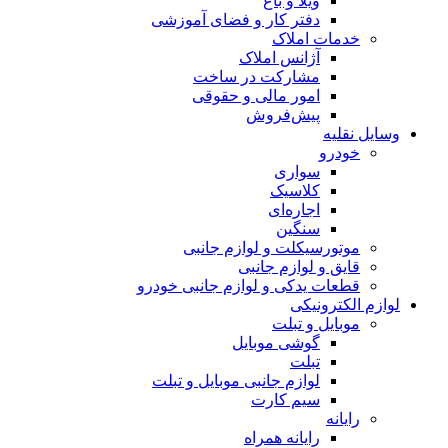
ویلا و باغ
دفتر کار و فضای آموزشی
خدمات املاک
آژانس املاک
مشارکت در ساخت
امور مالی و حقوقی
پیش‌فروش
وسایل نقلیه
خودرو
سواری
کلاسیک
اجاره‌ای
سنگین
موتورسیکلت و لوازم جانبی
قایق و لوازم جانبی
قطعات یدکی و لوازم جانبی خودرو
لوازم الکترونیکی
موبایل و تبلت
گوشی موبایل
تبلت
لوازم جانبی موبایل و تبلت
سیم کارت
رایانه
رایانه همراه