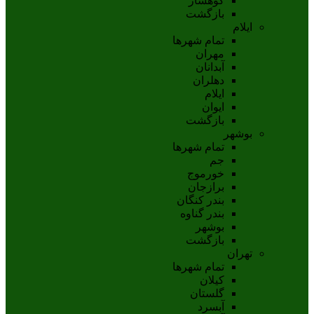
کوهسار
بازگشت
ایلام
تمام شهر‌ها
مهران
آبدانان
دهلران
ايلام
ايوان
بازگشت
بوشهر
تمام شهر‌ها
جم
خورموج
برازجان
بندر کنگان
بندر گناوه
بوشهر
بازگشت
تهران
تمام شهر‌ها
کیلان
گلستان
آبسرد