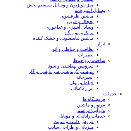
میز تلویزیون و وسایل سیستم پخش
وسایل آشپزخانه
ماشین ظرفشویی
یخچال و فریزر
وسایل آشپزی و غذاخوری
مایکروویو و گاز
ماشین لباسشویی و خشک کننده
ابزار
نظافت و خیاطی و اتو
تعمیرات
ساختمان و حیاط
سرویس بهداشتی و سونا
سیستم گرمایشی سرمایشی و گاز
آشپزخانه
حیاط و ایوان
ابزار باغبانی
خدمات
فروشگاه ها
موتور و ماشین
پذیرایی/مراسم
خدمات رایانه‌ای و موبایل
فروش دامنه و سایت
میزبانی و طراحی سایت