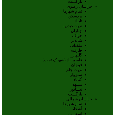
بازگشت
خراسان رضوی
تمام شهر‌ها
بردسکن
تایباد
تربت‌حیدریه
چناران
خواف
شاندیز
ملک‌آباد
طرقبه
گلبهار
قاسم آباد (شهرک غرب)
قوچان
تربت جام
سبزوار
گناباد
مشهد
نيشابور
بازگشت
خراسان شمالی
تمام شهر‌ها
آشخانه
اسفراين