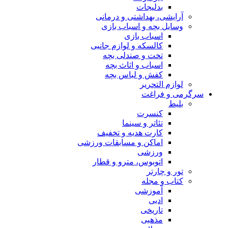
بدلیجات
آرایشی، بهداشتی و درمانی
وسایل بچه و اسباب بازی
اسباب بازی
کالسکه و لوازم جانبی
تخت و صندلی بچه
اسباب و اثاث بچه
کفش و لباس بچه
لوازم التحریر
سرگرمی و فراغت
بلیط
کنسرت
تئاتر و سینما
کارت هدیه و تخفیف
اماکن و مسابقات ورزشی
ورزشی
اتوبوس، مترو و قطار
تور و چارتر
کتاب و مجله
آموزشی
ادبی
تاریخی
مذهبی