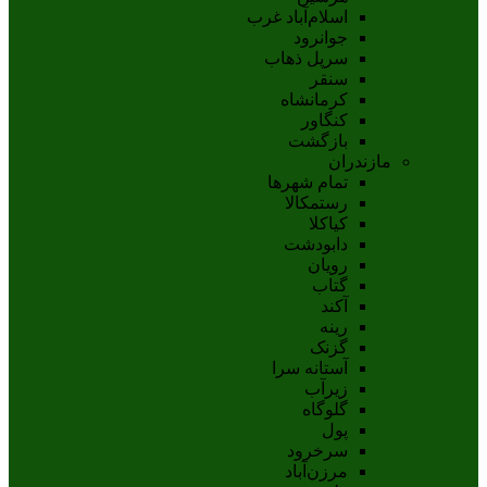
اسلام‌‌آباد غرب
جوانرود
سرپل ذهاب
سنقر
کرمانشاه
کنگاور
بازگشت
مازندران
تمام شهر‌ها
رستمکالا
کیاکلا
دابودشت
رویان
گتاب
آکند
رینه
گزنک
آستانه سرا
زیرآب
گلوگاه
پول
سرخرود
مرزن‌آباد