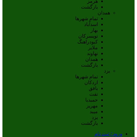
هرمز
بازگشت
همدان
تمام شهر‌ها
اسدآباد
بهار
تويسرکان
کبودراهنگ
ملاير
نهاوند
همدان
بازگشت
یزد
تمام شهر‌ها
اردکان
بافق
تفت
حميديا
مهریز
ميبد
يزد
بازگشت
ورود / ثبت نام