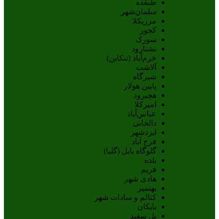
طبقده
سلمان‌شهر
مرزیکلا
کجور
سورک
نشتارود
خرم‌آباد (تنکابن)
آلاشت
شیرگاه
پایین هولار
هچیرود
امیرکلا
عباس‌آباد
دالخانی
ایزدشهر
فرح آباد
گلوگاه بابل (گلیا)
بلده
فریم
هادی شهر
بهنمیر
کتالم و سادات شهر
بابکان
پل سفید