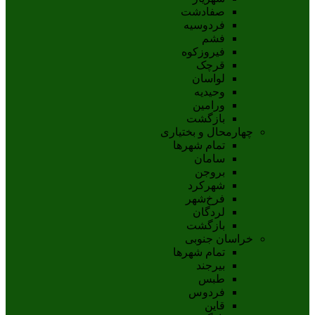
صفادشت
فردوسیه
فشم
فیروزکوه
قرچک
لواسان
وحیدیه
ورامین
بازگشت
چهارمحال و بختیاری
تمام شهر‌ها
سامان
بروجن
شهرکرد
فرخ‌شهر
لردگان
بازگشت
خراسان جنوبی
تمام شهر‌ها
بيرجند
طبس
فردوس
قاين