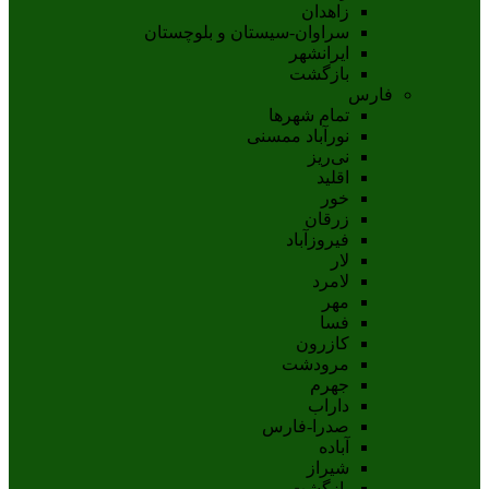
زاهدان
سراوان-سيستان و بلوچستان
ايرانشهر
بازگشت
فارس
تمام شهر‌ها
نورآباد ممسنی
نی‌ریز
اقلید
خور
زرقان
فیروزآباد
لار
لامرد
مهر
فسا
کازرون
مرودشت
جهرم
داراب
صدرا-فارس
آباده
شيراز
بازگشت