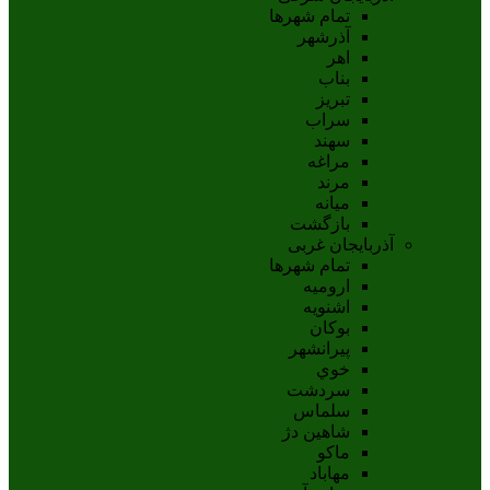
تمام شهر‌ها
آذرشهر
اهر
بناب
تبريز
سراب
سهند
مراغه
مرند
ميانه
بازگشت
آذربایجان غربی
تمام شهر‌ها
اروميه
اشنويه
بوکان
پيرانشهر
خوي
سردشت
سلماس
شاهين دژ
ماکو
مهاباد