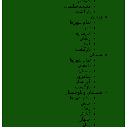
شوشتر
مسجد سليمان
بازگشت
زنجان
تمام شهر‌ها
ابهر
خرمدره
زنجان
قيدار
بازگشت
سمنان
تمام شهر‌ها
دامغان
سمنان
شاهرود
گرمسار
بازگشت
سیستان و بلوچستان
تمام شهر‌ها
خاش
زهک
کنارک
چابهار
زابل