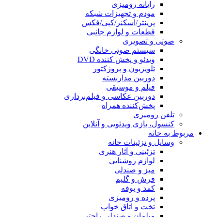
رایانه رومیزی
مودم و تجهیزات شبکه
پرینتر/اسکنر/کپی/فکس
قطعات و لوازم جانبی
صوتی و تصویری
سیستم صوتی خانگی
ویدئو و پخش کننده DVD
تلویزیون و پروژکتور
دوربین مداربسته
فیلم و موسیقی
دوربین عکاسی و فیلم‌برداری
پخش‌کننده همراه
تلفن رومیزی
کنسول، بازی‌ ویدئویی و آنلاین
مربوط به خانه
وسایل و تزئینات خانه
تزئینی و آثار هنری
لوازم روشنایی
میز و صندلی
فرش و گلیم
کمد و بوفه
پرده و رومیزی
تخت و اتاق خواب
مبلمان و صندلی راحتی