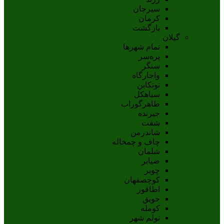
سيرجان
کرمان
بازگشت
گیلان
تمام شهر‌ها
پره‌سر
سنگر
واجارگاه
توتکابن
سیاهکل
طاهرگوراب
جیرنده
شفت
شاندرمن
چاف و چمخاله
شلمان
ضیابر
چوبر
کوچصفهان
اطاقور
حویق
کومله
تولم شهر