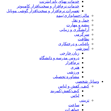
خدمات پهنای باند اینترنت
خدمات نرم‌افزار و سخت‌افزار کامپیوتر
تعمیرات نرم‌افزار و سخت‌افزار گوشی موبایل
مالی/حسابداری/بیمه
حمل و نقل
پیشه و مهارت
آرایشگری و زیبایی
سرگرمی
نظافت
باغبانی و درختکاری
آموزشی
زبان خارجی
دروس مدرسه و دانشگاه
نرم‌افزار
هنری
ورزشی
مشاوره تحصیلی
وسایل شخصی
کیف، کفش و لباس
کیف/کفش/کمربند
لباس
تزیینی
ساعت
جواهرات