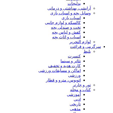
بدلیجات
آرایشی، بهداشتی و درمانی
وسایل بچه و اسباب بازی
اسباب بازی
کالسکه و لوازم جانبی
تخت و صندلی بچه
کفش و لباس بچه
اسباب و اثاث بچه
لوازم التحریر
سرگرمی و فراغت
بلیط
کنسرت
تئاتر و سینما
کارت هدیه و تخفیف
اماکن و مسابقات ورزشی
ورزشی
اتوبوس، مترو و قطار
تور و چارتر
کتاب و مجله
آموزشی
ادبی
تاریخی
مذهبی