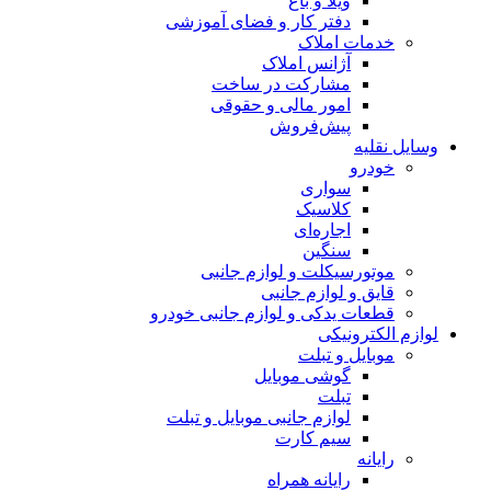
ویلا و باغ
دفتر کار و فضای آموزشی
خدمات املاک
آژانس املاک
مشارکت در ساخت
امور مالی و حقوقی
پیش‌فروش
وسایل نقلیه
خودرو
سواری
کلاسیک
اجاره‌ای
سنگین
موتورسیکلت و لوازم جانبی
قایق و لوازم جانبی
قطعات یدکی و لوازم جانبی خودرو
لوازم الکترونیکی
موبایل و تبلت
گوشی موبایل
تبلت
لوازم جانبی موبایل و تبلت
سیم کارت
رایانه
رایانه همراه