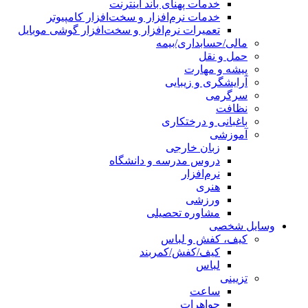
خدمات پهنای باند اینترنت
خدمات نرم‌افزار و سخت‌افزار کامپیوتر
تعمیرات نرم‌افزار و سخت‌افزار گوشی موبایل
مالی/حسابداری/بیمه
حمل و نقل
پیشه و مهارت
آرایشگری و زیبایی
سرگرمی
نظافت
باغبانی و درختکاری
آموزشی
زبان خارجی
دروس مدرسه و دانشگاه
نرم‌افزار
هنری
ورزشی
مشاوره تحصیلی
وسایل شخصی
کیف، کفش و لباس
کیف/کفش/کمربند
لباس
تزیینی
ساعت
جواهرات