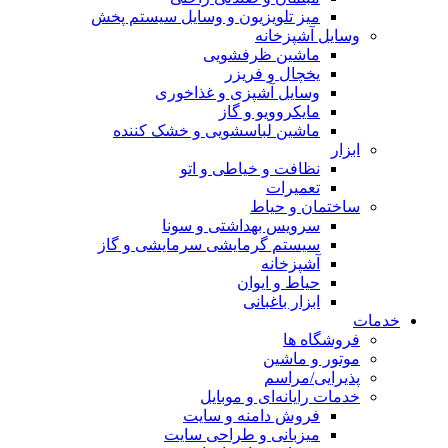
میز تلویزیون و وسایل سیستم پخش
وسایل آشپزخانه
ماشین ظرفشویی
یخچال و فریزر
وسایل آشپزی و غذاخوری
مایکروویو و گاز
ماشین لباسشویی و خشک کننده
ابزار
نظافت و خیاطی و اتو
تعمیرات
ساختمان و حیاط
سرویس بهداشتی و سونا
سیستم گرمایشی سرمایشی و گاز
آشپزخانه
حیاط و ایوان
ابزار باغبانی
خدمات
فروشگاه ها
موتور و ماشین
پذیرایی/مراسم
خدمات رایانه‌ای و موبایل
فروش دامنه و سایت
میزبانی و طراحی سایت