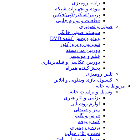
رایانه رومیزی
مودم و تجهیزات شبکه
پرینتر/اسکنر/کپی/فکس
قطعات و لوازم جانبی
صوتی و تصویری
سیستم صوتی خانگی
ویدئو و پخش کننده DVD
تلویزیون و پروژکتور
دوربین مداربسته
فیلم و موسیقی
دوربین عکاسی و فیلم‌برداری
پخش‌کننده همراه
تلفن رومیزی
کنسول، بازی‌ ویدئویی و آنلاین
مربوط به خانه
وسایل و تزئینات خانه
تزئینی و آثار هنری
لوازم روشنایی
میز و صندلی
فرش و گلیم
کمد و بوفه
پرده و رومیزی
تخت و اتاق خواب
مبلمان و صندلی راحتی