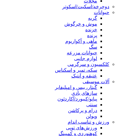
مجلات
دوچرخه/اسکیت/اسکوتر
حیوانات
گربه
موش و خرگوش
خزنده
پرنده
ماهی و آکواریوم
سگ
حیوانات مزرعه
لوازم جانبی
کلکسیون و سرگرمی
سکه، تمبر و اسکناس
عتیقه و آنتیک
آلات موسیقی
گیتار، بیس و امپلیفایر
سازهای بادی
پیانو/کیبورد/آکاردئون
سنتی
درام و پرکاشن
ویولن
ورزش و تناسب اندام
ورزش‌های توپی
کوهنوردی و کمپینگ