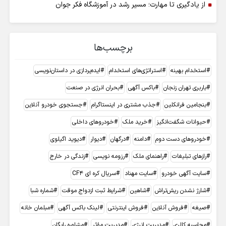
از یادگیری تا مهارت؛ مسیر رشد در آموزشگاه فکر جوان
برچسب‌ها
استخدام بهینه
استراتژی‌های استخدام
ایده‌پردازی در داستان‌نویسی
باربری تهران زنجان
باکس آگهی
بحران انرژی در صنعت
بنجامین فرانکلین
جذب مشتری در اینستاگرام
جستجوی خودرو آنلاین
حیوانات شگفت‌انگیز
خرید ملک
خودروهای داخلی
خودروهای دست دوم
دامنه
درگهان
دیوار
دیوید اگیلوی
رازهای تبلیغات
راهنمای ملک
رزومه نویسی
زندگی در خارج
سایت آگهی خودرو
سایت مهناد
سریال کره ای CF4
شارژ نشدن ریش‌تراش
شاهین
شرایط ثبت ازدواج موقت
شماره شبا
صیغه
فروش آنلاین
فروش اینترنتی
لینک باکس آگهی
مبلمان خانه
محاسبه کالری
مدیریت انرژی
مدیریت مؤثر
مشاوره رایگان