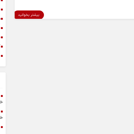
خ
د
بیشتر بخوانید
س
ا
خ
آ
م
خر
خا