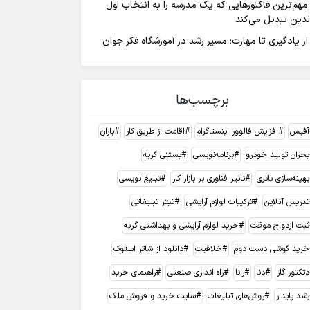
مهم‌ترین فاکتورهایی که یک مدرسه را به انتخاب اول
لدین تبدیل می‌کند
از یادگیری تا مهارت؛ مسیر رشد در آموزشگاه فکر جوان
برچسب‌ها
آفیس
افزایش فالوور اینستاگرام
اقامت از طریق کار
باران
بحران تولید خودرو
برنامه‌نویسی
بستنی گربه
بهینه‌سازی باتری
تاثیر فناوری بر بازار کار
تبلیغ نویسی
تدریس آنلاین
ترکیبات لوازم آرایشی
تیتر تبلیغاتی
ثبت ازدواج موقت
خرید لوازم آرایشی و بهداشتی گربه
خرید گوشی دست دوم
خلاقیت
دانلود از شاتر استوک
دتکتور گاز
دنا
رانا
راه اندازی صنعتی
راهنمای خرید
رشد پایدار
روش‌های تبلیغات
سایت خرید و فروش ملک