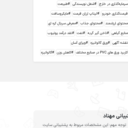
سرمایه‌گذاری در خارج
شغل نویسندگی
طبیعت
قیمت‌گذاری خودرو
لپتاپ ارزان قیمت
مایکروسافت
محتوای ارزشمند
محتوای جذاب
معرفی سریال کره ای
منابع گیاهی
ناخن گیر گربه
نفت
نقد درآمد یوتیوب
نقشه آگهی
ورق گالوانیزه
ویزای آسان
کاربرد ورق های PVC در صنایع مختلف
کاهش وزن
گالوانیزه
بانی مهناد
توجه مهم: این مشخصات مربوط به پشتیبانی سایت