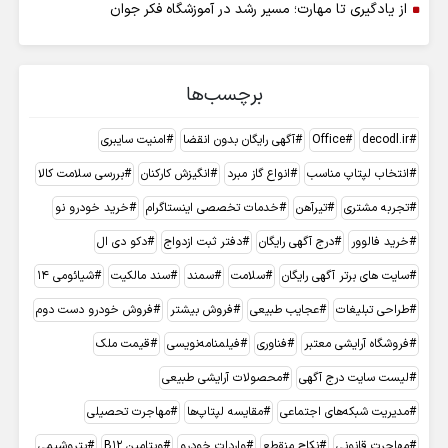
از یادگیری تا مهارت؛ مسیر رشد در آموزشگاه فکر جوان
برچسب‌ها
decodl.ir
Office
آگهی رایگان بدون انقضا
امنیت سایبری
انتخاب لپتاپ مناسب
انواع گاز مبرد
انگیزش کارکنان
بررسی سلامت کالا
تجربه مشتری
تیرآهن
خدمات تخصصی اینستاگرام
خرید خودرو نو
خرید فالوور
درج آگهی رایگان
دفتر ثبت ازدواج
دکو دی ال
سایت های برتر آگهی رایگان
سلامت
سمند
سند مالکیت
شیائومی 14
طراحی تبلیغات
عجایب طبیعی
فروش بیشتر
فروش خودرو دست دوم
فروشگاه آرایشی معتبر
فناوری
فیلمنامه‌نویسی
قیمت ملک
لیست سایت درج آگهی
محصولات آرایشی طبیعی
مدیریت شبکه‌های اجتماعی
مقایسه لپتاپ‌ها
مهاجرت تحصیلی
مهاجرت قانونی
نکاح منقطع
واردات خودرو
ویتامین B12
پتروشیمی