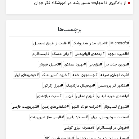
از یادگیری تا مهارت؛ مسیر رشد در آموزشگاه فکر جوان
برچسب‌ها
Microsoft
اجزای مدار هیدرولیک
اقامت از طریق تحصیل
المپیاد نجوم
ایده‌های الهام‌بخش
ایلان ماسک
اینستاگرام
باربری جنت بار
بازاریابی
بهبود عملکرد
تحلیل فروش
ثبت اجباری صیغه
جستجوی خانه
خرید آنلاین ملک
خودروهای ایران
دتکتور گاز پروسنس
دیجیتال مارکتینگ
دیزل ژنراتور
راهنمای خرید لپتاپ
رژیم غذایی
ری را
سایت نیازمندی
شروع کسب‌وکار
شرکت فولاد اکتیو
شگفتی‌های زمین
شیرپوینت فارسی
صنعت خودروسازی ایران
عملکرد باتری
فارسی ساز شیرپوینت
فروش در اینستاگرام
مصرف انرژی گوشی
معرفی سایت دانلود سریال کره ای
مقایسه قیمت کالا