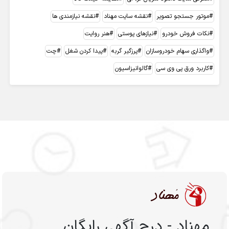
موتور جستجو تصویر
نقشه سایت مهناد
نقشه نیازمندی ها
نکات فروش خودرو
نیازهای پوستی
هنر روایت
واگذاری سهام خودروسازان
پرزگیر گربه
پیدا کردن شغل
چت
کاربرد ورق پی وی سی
گالوانیزاسیون
مهناد - درج آگهی رایگان