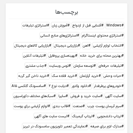
برچسب‌ها
Windows
آشنایی قبل از ازدواج
آموزش زبان
استراتژی تبلیغات
استراتژی محتوای اینستاگرام
استراتژی‌های منابع انسانی
انتخاب لوازم آرایشی
اهن
بازاریابی دیجیتال
بازاریابی کالاهای دیجیتال
بهترین محله برای خرید خانه
بهینه‌سازی پروفایل
تبلیغات آنلاین
تبلیغات حرفه‌ای
توسعه سازمان
توس وبسایت
جذب مشتری
حیات وحش
خرید آپارتمان
خرید قلاده سگ
خرید ناخن گیر گربه
خودروهای پرطرفدار
دانلود وکتور
دیابت نوع ۲
سامسونگ گلکسی A15
سایت آگهی
سایت خرید و فروش
سایپا
سبک‌های مختلف دکوراسیون
سرم آبرسان پوست چرب
صنعت
قالب بندی
لوازم آرایشی برای پوست
لپتاپ دانشجویی
لپتاپ گیمینگ
لیست سایت های آگهی
مدارک لازم برای صیغه
نمایندگی تعمیر تلویزیون سامسونگ در تبریز