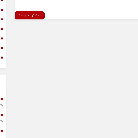
خ
د
بیشتر بخوانید
س
ا
خ
آ
م
خر
خا