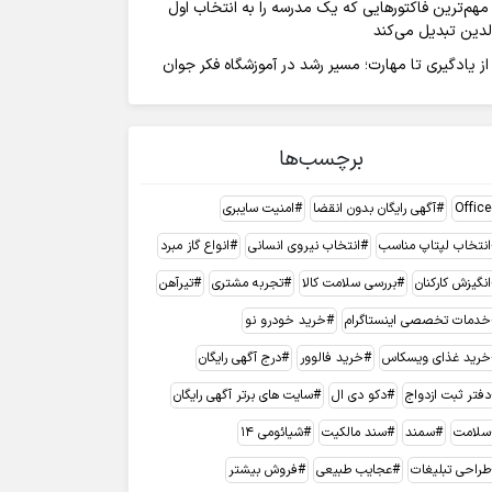
مهم‌ترین فاکتورهایی که یک مدرسه را به انتخاب اول
لدین تبدیل می‌کند
از یادگیری تا مهارت؛ مسیر رشد در آموزشگاه فکر جوان
برچسب‌ها
Office
آگهی رایگان بدون انقضا
امنیت سایبری
انتخاب لپتاپ مناسب
انتخاب نیروی انسانی
انواع گاز مبرد
انگیزش کارکنان
بررسی سلامت کالا
تجربه مشتری
تیرآهن
خدمات تخصصی اینستاگرام
خرید خودرو نو
خرید غذای ویسکاس
خرید فالوور
درج آگهی رایگان
دفتر ثبت ازدواج
دکو دی ال
سایت های برتر آگهی رایگان
سلامت
سمند
سند مالکیت
شیائومی 14
طراحی تبلیغات
عجایب طبیعی
فروش بیشتر