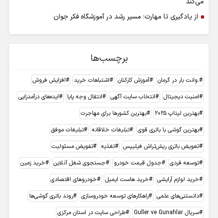
می‌کند
از یادگیری تا مهارت؛ مسیر رشد در آموزشگاه فکر جوان
برچسب‌ها
.وانت بار در گرمان
آموزش کارکنان
اشتباهات خرید
افزایش فروش
امنیت دیجیتال
انتخاب سایت آگهی
انتقال وجه پایا
ایده‌های درآمدزایی
بهترین لپتاپ 2025
بهترین کشورها برای مهاجرت
بهترین گوشی با باتری قوی
تبلیغات خلاقانه
تبلیغات موفق
تعویض باتری ریش‌تراش فیلیپس
تغذیه
تفویض مسئولیت
توسعه فردی
جدول قیمت خودرو
جستجوی شغل آنلاین
خرید زمین
خرید لوازم آرایشی
خرید هاست ایمیل
خودروهای اقتصادی
دانستنی‌های علمی
راهکارهای توسعه خودروسازی
روند باتری گوشی‌ها
سریال Guller ve Gunahlar
طراحی سایت در استان مرکزی