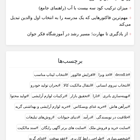
میزان ترکیب کود سه بیست با آب (راهنمای جامع)
مهم‌ترین فاکتورهایی که یک مدرسه را به انتخاب اول والدین تبدیل
می‌کند
از یادگیری تا مهارت؛ مسیر رشد در آموزشگاه فکر جوان
برچسب‌ها
decodl.ir
اخذ ویزا
افزایش فالوور
انتخاب لپتاپ مناسب
انتخاب نیروی انسانی
انتقال مالکیت کالا
بحران تولید خودرو
بهینه‌سازی باتری
تارا
تحقیق بازار
ترکیبات لوازم آرایشی
تولید محتوا
تیرآهن هاش
خرید غذای ویسکاس
خرید لوازم آرایشی و بهداشتی گربه
خلاقیت در نویسندگی
درآمد
دنیای حیوانات
روش‌های تبلیغات
سایت خرید و فروش ملک
سایت های برتر آگهی رایگان
سند مالکیت
شخصی‌سازی
طراحی رابط کاربری
عقد موقت
غذای گربه