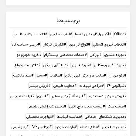
برچسب‌ها
Office
آگهی رایگان بدون انقضا
امنیت سایبری
انتخاب لپتاپ مناسب
انتخاب نیروی انسانی
انواع گاز مبرد
انگیزش کارکنان
بررسی سلامت کالا
تجربه مشتری
تیرآهن
خدمات تخصصی اینستاگرام
خرید خودرو نو
خرید غذای ویسکاس
خرید فالوور
درج آگهی رایگان
دفتر ثبت ازدواج
دکو دی ال
سایت های برتر آگهی رایگان
سلامت
سمند
سند مالکیت
شیائومی 14
طراحی تبلیغات
عجایب طبیعی
فروش بیشتر
فروش خودرو دست دوم
فروشگاه آرایشی معتبر
فناوری
فیلمنامه‌نویسی
قیمت ملک
لیست سایت درج آگهی
محصولات آرایشی طبیعی
مدیریت شبکه‌های اجتماعی
مقایسه لپتاپ‌ها
مهاجرت تحصیلی
مهاجرت قانونی
نکاح منقطع
واردات خودرو
ویتامین B12
پتروشیمی