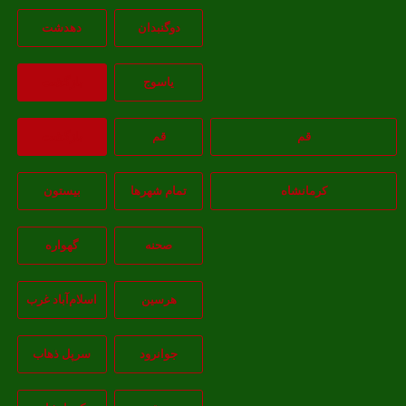
دوگنبدان
دهدشت
ياسوج
بازگشت
قم
قم
بازگشت
کرمانشاه
تمام شهر‌ها
بیستون
صحنه
گهواره
هرسین
اسلام‌‌آباد غرب
جوانرود
سرپل ذهاب