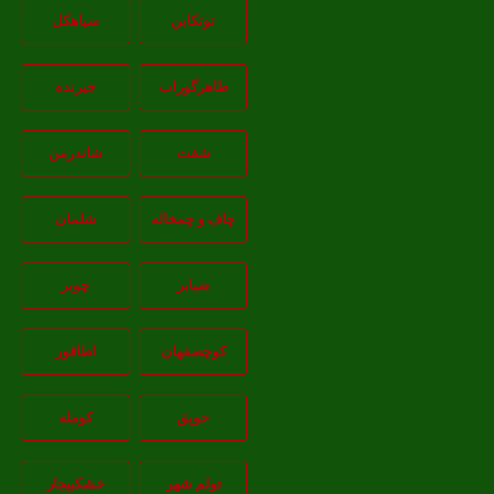
توتکابن
سیاهکل
طاهرگوراب
جیرنده
شفت
شاندرمن
چاف و چمخاله
شلمان
ضیابر
چوبر
کوچصفهان
اطاقور
حویق
کومله
تولم شهر
خشکبیجار