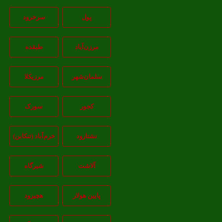
پول
سرخرود
مرزن‌آباد
طبقده
سلمان‌شهر
مرزیکلا
کجور
سورک
نشتارود
خرم‌آباد (تنکابن)
آلاشت
شیرگاه
پایین هولار
هچیرود