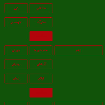
طالقان
کرج
نظرآباد
کوهسار
بازگشت
ایلام
تمام شهر‌ها
مهران
آبدانان
دهلران
ايلام
ايوان
بازگشت