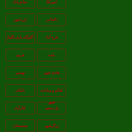
امیرکلا
عباس‌آباد
دالخانی
ایزدشهر
فرح آباد
گلوگاه بابل (گلیا)
بلده
فریم
هادی شهر
بهنمیر
کتالم و سادات
بابکان
شهر
پل سفید
کلارآباد
زرگرشهر
چمنستان