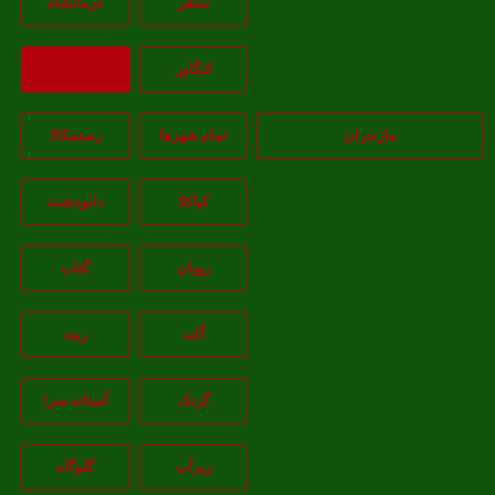
سنقر
کرمانشاه
کنگاور
بازگشت
مازندران
تمام شهر‌ها
رستمکالا
کیاکلا
دابودشت
رویان
گتاب
آکند
رینه
گزنک
آستانه سرا
زیرآب
گلوگاه