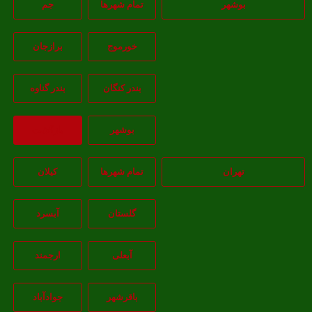
بوشهر
تمام شهر‌ها
جم
خورموج
برازجان
بندر کنگان
بندر گناوه
بوشهر
بازگشت
تهران
تمام شهر‌ها
کیلان
گلستان
آبسرد
آبعلی
ارجمند
باقرشهر
جوادآباد