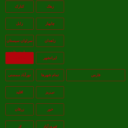
زهک
کنارک
چابهار
زابل
زاهدان
سراوان-سيستان
و بلوچستان
ايرانشهر
بازگشت
فارس
تمام شهر‌ها
نورآباد ممسنی
نی‌ریز
اقلید
خور
زرقان
فیروزآباد
لار