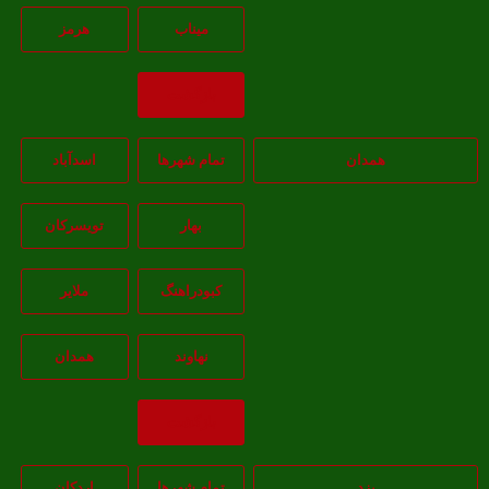
ميناب
هرمز
بازگشت
همدان
تمام شهر‌ها
اسدآباد
بهار
تويسرکان
کبودراهنگ
ملاير
نهاوند
همدان
بازگشت
یزد
تمام شهر‌ها
اردکان