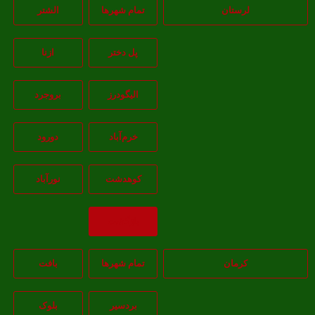
لرستان
تمام شهر‌ها
الشتر
پل دختر
ازنا
اليگودرز
بروجرد
خرم‌آباد
دورود
کوهدشت
نورآباد
بازگشت
کرمان
تمام شهر‌ها
بافت
بردسیر
بلوک