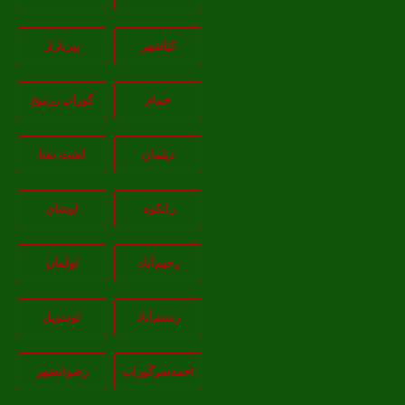
کیاشهر
پیربازار
خمام
گوراب زرمیخ
دیلمان
لشت نشا
رانکوه
لوشان
رحیم‌آباد
لولمان
رستم‌آباد
لوندویل
احمدسرگوراب
رضوانشهر