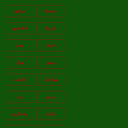
شمشک
صباشهر
کهریزک
اسلام‌شهر
اندیشه
پيشوا
بومهن
تهران
چهاردانگه
پاکدشت
پردیس
پرند
دماوند
رباط کریم