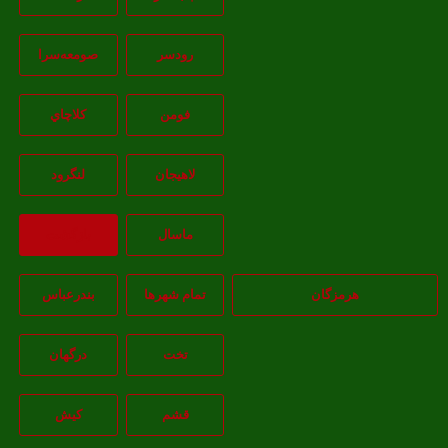
رودسر
صومعه‌سرا
فومن
کلاچاي
لاهيجان
لنگرود
ماسال
بازگشت
هرمزگان
تمام شهر‌ها
بندرعباس
تخت
درگهان
قشم
کيش