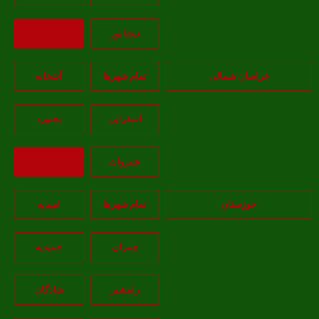
نيشابور
بازگشت
خراسان شمالی
تمام شهر‌ها
آشخانه
اسفراين
بجنورد
شيروان
بازگشت
خوزستان
تمام شهر‌ها
امیدیه
چمران
حمیدیه
رامشیر
شادگان