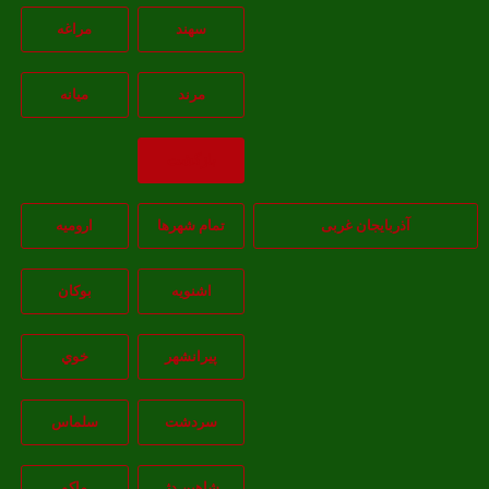
سهند
مراغه
مرند
ميانه
بازگشت
آذربایجان غربی
تمام شهر‌ها
اروميه
اشنويه
بوکان
پيرانشهر
خوي
سردشت
سلماس
شاهين دژ
ماکو