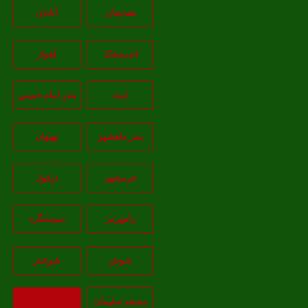
هندیجان
آبادان
انديمشک
اهواز
ايذه
بندر امام خميني
بندر ماهشهر
بهبهان
خرمشهر
دزفول
رامهرمز
سوسنگرد
شوش
شوشتر
مسجد سليمان
بازگشت