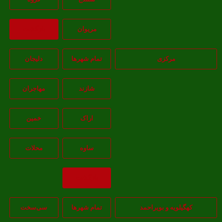
مريوان
بازگشت
مرکزی
تمام شهر‌ها
دلیجان
شازند
مهاجران
اراک
خمين
ساوه
محلات
بازگشت
هگیلویه و بویراحمد
تمام شهر‌ها
سی‌سخت