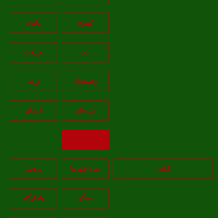
کهنوج
ماهان
بم
جيرفت
رفسنجان
زرند
سيرجان
کرمان
بازگشت
گیلان
تمام شهر‌ها
پره‌سر
سنگر
واجارگاه