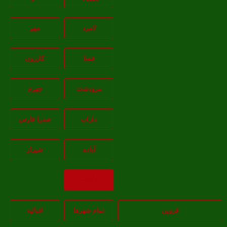
لامرد
مهر
فسا
کازرون
مرودشت
جهرم
داراب
صدرا-فارس
آباده
شيراز
بازگشت
قزوین
تمام شهر‌ها
اقبالیه