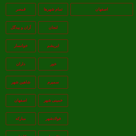
اصفهان
تمام شهر‌ها
قمصر
لنجان
آران و بیدگل
ابریشم
خوانسار
خور
داران
سمیرم
شاهین شهر
خمینی شهر
اصفهان
فولادشهر
مبارکه