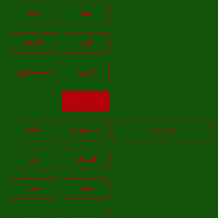
شال
آبيک
الوند
تاکستان
قزوين
محمديه-قزوين
بازگشت
کردستان
تمام شهر‌ها
دهگلان
کامیاران
بانه
بيجار
سقز
سنندج
قروه