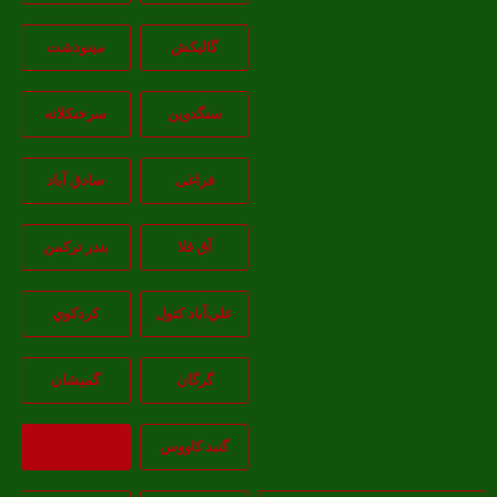
گالیکش
مینودشت
سنگدوین
سرخنکلاته
فراغی
صادق آباد
آق قلا
بندر ترکمن
علي‌آباد کتول
کردکوي
گرگان
گميشان
گنبد کاووس
بازگشت