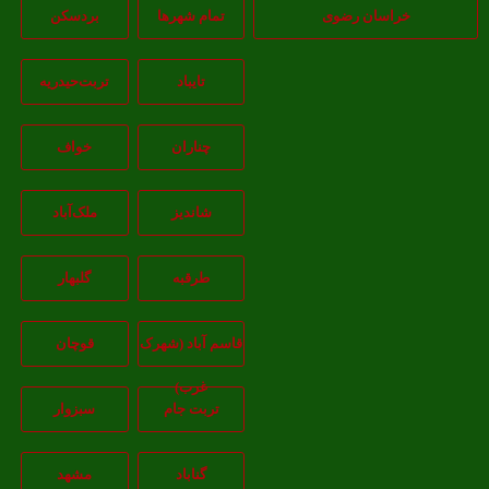
خراسان رضوی
تمام شهر‌ها
بردسکن
تایباد
تربت‌حیدریه
چناران
خواف
شاندیز
ملک‌آباد
طرقبه
گلبهار
قاسم آباد (شهرک
قوچان
غرب)
تربت جام
سبزوار
گناباد
مشهد