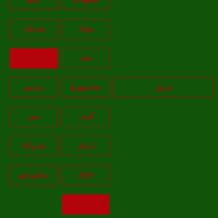
مهاباد
مياندوآب
نقده
بازگشت
اردبیل
تمام شهر‌ها
سرعین
گرمی
نمین
اردبيل
پارس‌آباد
خلخال
مشکين‌شهر
بازگشت