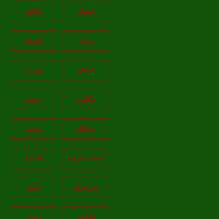
لیسار
اسالم
رودبار
ماسوله
املش
رودبنه
ماکلوان
بره‌سر
زیباکنار
منجیل
آستانه اشرفيه
آستارا
بندر انزلي
تالش
چابکسر
رشت