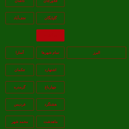
فلاورجان
کاشان
گلپايگان
نجف‌آباد
بازگشت
البرز
تمام شهر‌ها
آسارا
اشتهارد
تنکمان
چهارباغ
گرمدره
هشتگرد
فردیس
ماهدشت
محمد شهر