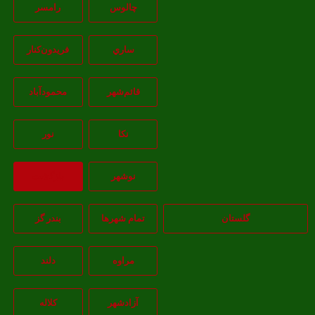
چالوس
رامسر
ساري
فريدون‌کنار
قائم‌شهر
محمودآباد
نکا
نور
نوشهر
بازگشت
گلستان
تمام شهر‌ها
بندر گز
مراوه
دلند
آزادشهر
کلاله