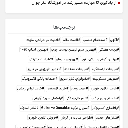
از یادگیری تا مهارت؛ مسیر رشد در آموزشگاه فکر جوان
برچسب‌ها
آگهی
استخدام مناسب
اقامت دائم
امنیت در طراحی سایت
برنامه هفتگی
بهترین سرم آبرسان پوست چرب
بهترین لپتاپ 2025
بهترین گوشی با باتری قوی
بهره‌وری سازمان
تبلیغات اینترنتی
تبلیغات اینستاگرام
تبلیغات هدفمند
تعمیر تلویزیون در تبریز
تفویض مسئولیت
تکنولوژی شارژ سریع
خدمات بانکی الکترونیک
خرید آنلاین خودرو
خرید زمین
خرید لایسنس
خرید لوازم آرایشی
دانستنی‌های جذاب
درس‌های زندگی
راهنمای خرید آرایشی
راه‌اندازی کسب‌وکار
سریال ترکیه Guller ve Gunahlar
شاتر استوک
شغل‌های جدید
طراحی سایت در کرمان
فروش آنلاین خودرو
فروش کالاهای دیجیتال
مجازات عدم ثبت صیغه
محصولات دست‌ساز