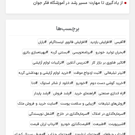
از یادگیری تا مهارت؛ مسیر رشد در آموزشگاه فکر جوان
برچسب‌ها
آفیس
افزایش بازدید
افزایش فالوور اینستاگرام
باران
بحران تولید خودرو
برنامه‌نویسی
بستنی گربه
بهینه‌سازی باتری
تاثیر فناوری بر بازار کار
تدریس آنلاین
ترکیبات لوازم آرایشی
تیتر تبلیغاتی
ثبت ازدواج موقت
خرید لوازم آرایشی و بهداشتی گربه
خرید گوشی دست دوم
خودرو
دانلود از شاتر استوک
دنا
راه اندازی صنعتی
راهنمای خرید
رشد فروش
رشد پایدار
روش‌های تبلیغات
زیبایی و سلامت پوست
سایت خرید و فروش ملک
سرمایه‌گذاری در املاک
سرمایه‌گذاری در خارج
شغل نویسندگی
شیرپوینت
طبیعت
قیمت‌گذاری خودرو
لپتاپ ارزان قیمت
لپتاپ حرفه‌ای
محتوای ارزشمند
محتوای جذاب
معرفی سریال کره ای