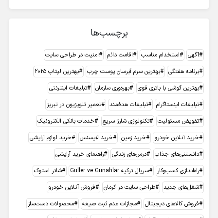
برچسب‌ها
آگهی
استخدام مناسب
اقامت دائم
امنیت در طراحی سایت
برنامه هفتگی
بهترین سرم آبرسان پوست چرب
بهترین لپتاپ 2025
بهترین گوشی با باتری قوی
بهره‌وری سازمان
تبلیغات اینترنتی
تبلیغات اینستاگرام
تبلیغات هدفمند
تعمیر تلویزیون در تبریز
تفویض مسئولیت
تکنولوژی شارژ سریع
خدمات بانکی الکترونیک
خرید آنلاین خودرو
خرید زمین
خرید لایسنس
خرید لوازم آرایشی
دانستنی‌های جذاب
درس‌های زندگی
راهنمای خرید آرایشی
راه‌اندازی کسب‌وکار
سریال ترکیه Guller ve Gunahlar
شاتر استوک
شغل‌های جدید
طراحی سایت در کرمان
فروش آنلاین خودرو
فروش کالاهای دیجیتال
مجازات عدم ثبت صیغه
محصولات دست‌ساز