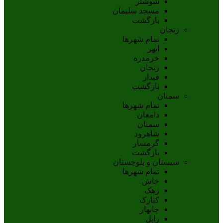
شوشتر
مسجد سليمان
بازگشت
زنجان
تمام شهر‌ها
ابهر
خرمدره
زنجان
قيدار
بازگشت
سمنان
تمام شهر‌ها
دامغان
سمنان
شاهرود
گرمسار
بازگشت
سیستان و بلوچستان
تمام شهر‌ها
خاش
زهک
کنارک
چابهار
زابل