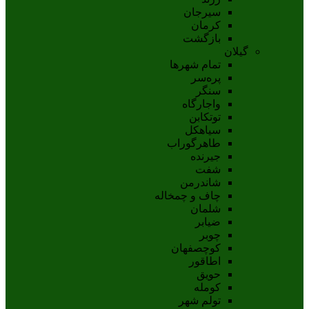
سيرجان
کرمان
بازگشت
گیلان
تمام شهر‌ها
پره‌سر
سنگر
واجارگاه
توتکابن
سیاهکل
طاهرگوراب
جیرنده
شفت
شاندرمن
چاف و چمخاله
شلمان
ضیابر
چوبر
کوچصفهان
اطاقور
حویق
کومله
تولم شهر