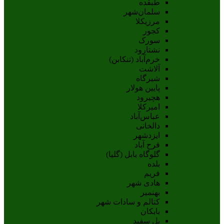
طبقده
سلمان‌شهر
مرزیکلا
کجور
سورک
نشتارود
خرم‌آباد (تنکابن)
آلاشت
شیرگاه
پایین هولار
هچیرود
امیرکلا
عباس‌آباد
دالخانی
ایزدشهر
فرح آباد
گلوگاه بابل (گلیا)
بلده
فریم
هادی شهر
بهنمیر
کتالم و سادات شهر
بابکان
پل سفید