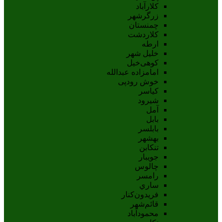
کلارآباد
زرگرشهر
چمنستان
کلاردشت
ارطه
خلیل شهر
کوهی‌خیل
امامزاده عبدالله
خوش رودپی
کیاسر
شیرود
آمل
بابل
بابلسر
بهشهر
تنکابن
جويبار
چالوس
رامسر
ساري
فريدون‌کنار
قائم‌شهر
محمودآباد