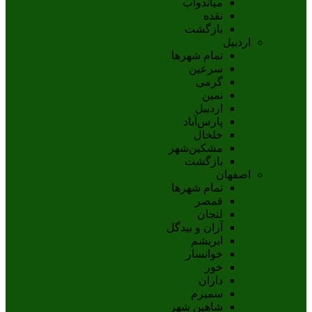
مياندوآب
نقده
بازگشت
اردبیل
تمام شهر‌ها
سرعین
گرمی
نمین
اردبيل
پارس‌آباد
خلخال
مشکين‌شهر
بازگشت
اصفهان
تمام شهر‌ها
قمصر
لنجان
آران و بیدگل
ابریشم
خوانسار
خور
داران
سمیرم
شاهین شهر