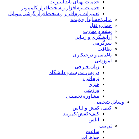
خدمات پهنای باند اینترنت
خدمات نرم‌افزار و سخت‌افزار کامپیوتر
تعمیرات نرم‌افزار و سخت‌افزار گوشی موبایل
مالی/حسابداری/بیمه
حمل و نقل
پیشه و مهارت
آرایشگری و زیبایی
سرگرمی
نظافت
باغبانی و درختکاری
آموزشی
زبان خارجی
دروس مدرسه و دانشگاه
نرم‌افزار
هنری
ورزشی
مشاوره تحصیلی
وسایل شخصی
کیف، کفش و لباس
کیف/کفش/کمربند
لباس
تزیینی
ساعت
جواهرات