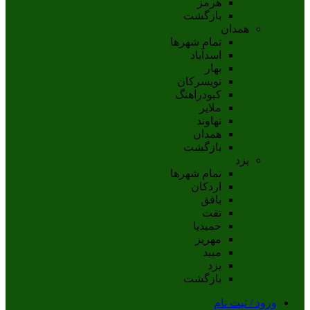
هرمز
بازگشت
همدان
تمام شهر‌ها
اسدآباد
بهار
تويسرکان
کبودراهنگ
ملاير
نهاوند
همدان
بازگشت
یزد
تمام شهر‌ها
اردکان
بافق
تفت
حميديا
مهریز
ميبد
يزد
بازگشت
ورود / ثبت نام