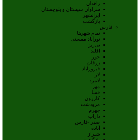
زاهدان
سراوان-سيستان و بلوچستان
ايرانشهر
بازگشت
فارس
تمام شهر‌ها
نورآباد ممسنی
نی‌ریز
اقلید
خور
زرقان
فیروزآباد
لار
لامرد
مهر
فسا
کازرون
مرودشت
جهرم
داراب
صدرا-فارس
آباده
شيراز
بازگشت