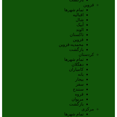
قزوین
تمام شهر‌ها
اقبالیه
شال
آبيک
الوند
تاکستان
قزوين
محمديه-قزوين
بازگشت
کردستان
تمام شهر‌ها
دهگلان
کامیاران
بانه
بيجار
سقز
سنندج
قروه
مريوان
بازگشت
مرکزی
تمام شهر‌ها