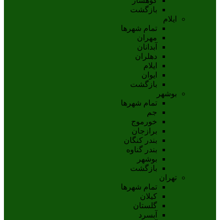
کوهسار
بازگشت
ایلام
تمام شهر‌ها
مهران
آبدانان
دهلران
ايلام
ايوان
بازگشت
بوشهر
تمام شهر‌ها
جم
خورموج
برازجان
بندر کنگان
بندر گناوه
بوشهر
بازگشت
تهران
تمام شهر‌ها
کیلان
گلستان
آبسرد