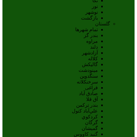
نکا
نور
نوشهر
بازگشت
گلستان
تمام شهر‌ها
بندر گز
مراوه
دلند
آزادشهر
کلاله
گالیکش
مینودشت
سنگدوین
سرخنکلاته
فراغی
صادق آباد
آق قلا
بندر ترکمن
علي‌آباد کتول
کردکوي
گرگان
گميشان
گنبد کاووس