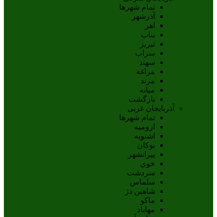
تمام شهر‌ها
آذرشهر
اهر
بناب
تبريز
سراب
سهند
مراغه
مرند
ميانه
بازگشت
آذربایجان غربی
تمام شهر‌ها
اروميه
اشنويه
بوکان
پيرانشهر
خوي
سردشت
سلماس
شاهين دژ
ماکو
مهاباد