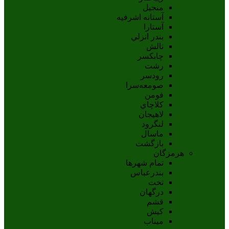
منجیل
آستانه اشرفيه
آستارا
بندر انزلي
تالش
چابکسر
رشت
رودسر
صومعه‌سرا
فومن
کلاچاي
لاهيجان
لنگرود
ماسال
بازگشت
هرمزگان
تمام شهر‌ها
بندرعباس
تخت
درگهان
قشم
کيش
ميناب