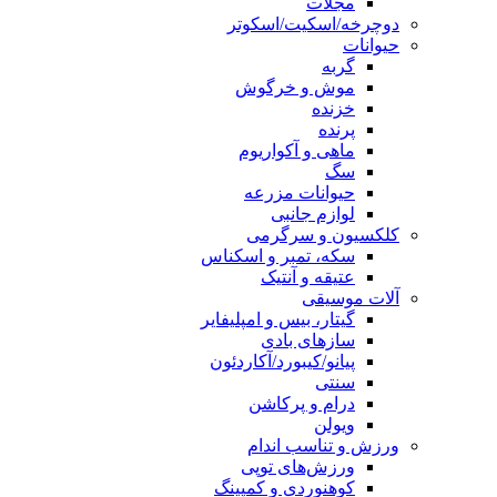
مجلات
دوچرخه/اسکیت/اسکوتر
حیوانات
گربه
موش و خرگوش
خزنده
پرنده
ماهی و آکواریوم
سگ
حیوانات مزرعه
لوازم جانبی
کلکسیون و سرگرمی
سکه، تمبر و اسکناس
عتیقه و آنتیک
آلات موسیقی
گیتار، بیس و امپلیفایر
سازهای بادی
پیانو/کیبورد/آکاردئون
سنتی
درام و پرکاشن
ویولن
ورزش و تناسب اندام
ورزش‌های توپی
کوهنوردی و کمپینگ