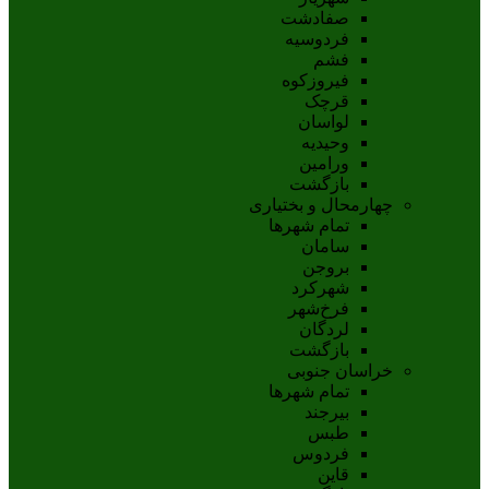
صفادشت
فردوسیه
فشم
فیروزکوه
قرچک
لواسان
وحیدیه
ورامین
بازگشت
چهارمحال و بختیاری
تمام شهر‌ها
سامان
بروجن
شهرکرد
فرخ‌شهر
لردگان
بازگشت
خراسان جنوبی
تمام شهر‌ها
بيرجند
طبس
فردوس
قاين