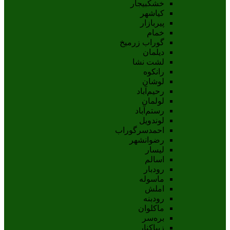
خشکبیجار
کیاشهر
پیربازار
خمام
گوراب زرمیخ
دیلمان
لشت نشا
رانکوه
لوشان
رحیم‌آباد
لولمان
رستم‌آباد
لوندویل
احمدسرگوراب
رضوانشهر
لیسار
اسالم
رودبار
ماسوله
املش
رودبنه
ماکلوان
بره‌سر
زیباکنار