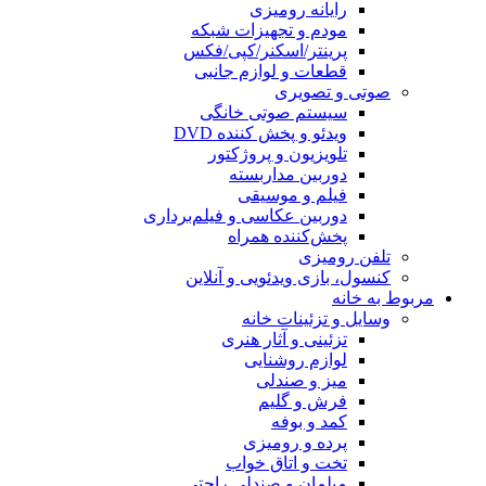
رایانه رومیزی
مودم و تجهیزات شبکه
پرینتر/اسکنر/کپی/فکس
قطعات و لوازم جانبی
صوتی و تصویری
سیستم صوتی خانگی
ویدئو و پخش کننده DVD
تلویزیون و پروژکتور
دوربین مداربسته
فیلم و موسیقی
دوربین عکاسی و فیلم‌برداری
پخش‌کننده همراه
تلفن رومیزی
کنسول، بازی‌ ویدئویی و آنلاین
مربوط به خانه
وسایل و تزئینات خانه
تزئینی و آثار هنری
لوازم روشنایی
میز و صندلی
فرش و گلیم
کمد و بوفه
پرده و رومیزی
تخت و اتاق خواب
مبلمان و صندلی راحتی