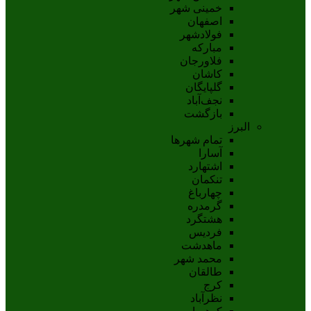
خمینی شهر
اصفهان
فولادشهر
مبارکه
فلاورجان
کاشان
گلپايگان
نجف‌آباد
بازگشت
البرز
تمام شهر‌ها
آسارا
اشتهارد
تنکمان
چهارباغ
گرمدره
هشتگرد
فردیس
ماهدشت
محمد شهر
طالقان
کرج
نظرآباد