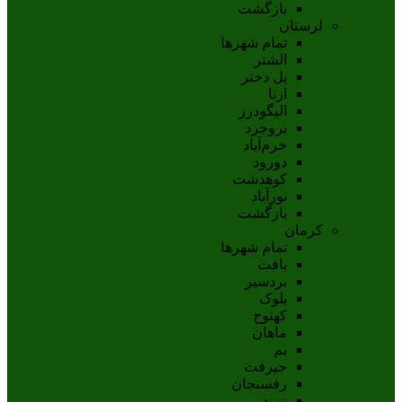
بازگشت
لرستان
تمام شهر‌ها
الشتر
پل دختر
ازنا
اليگودرز
بروجرد
خرم‌آباد
دورود
کوهدشت
نورآباد
بازگشت
کرمان
تمام شهر‌ها
بافت
بردسیر
بلوک
کهنوج
ماهان
بم
جيرفت
رفسنجان
زرند