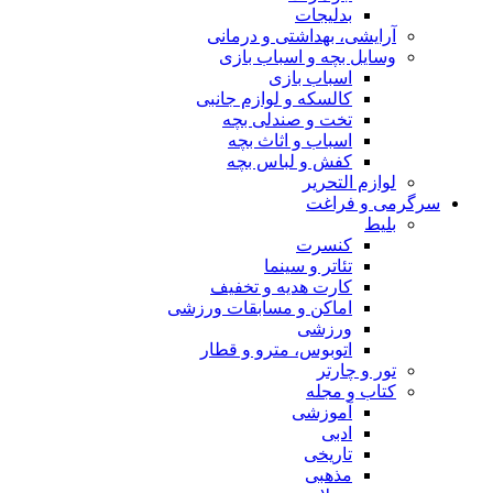
بدلیجات
آرایشی، بهداشتی و درمانی
وسایل بچه و اسباب بازی
اسباب بازی
کالسکه و لوازم جانبی
تخت و صندلی بچه
اسباب و اثاث بچه
کفش و لباس بچه
لوازم التحریر
سرگرمی و فراغت
بلیط
کنسرت
تئاتر و سینما
کارت هدیه و تخفیف
اماکن و مسابقات ورزشی
ورزشی
اتوبوس، مترو و قطار
تور و چارتر
کتاب و مجله
آموزشی
ادبی
تاریخی
مذهبی