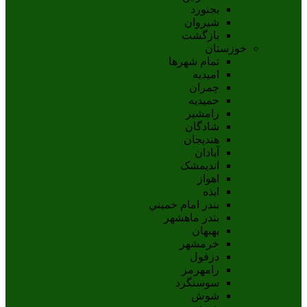
بجنورد
شيروان
بازگشت
خوزستان
تمام شهر‌ها
امیدیه
چمران
حمیدیه
رامشیر
شادگان
هندیجان
آبادان
انديمشک
اهواز
ايذه
بندر امام خميني
بندر ماهشهر
بهبهان
خرمشهر
دزفول
رامهرمز
سوسنگرد
شوش