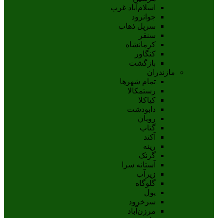
اسلام‌‌آباد غرب
جوانرود
سرپل ذهاب
سنقر
کرمانشاه
کنگاور
بازگشت
مازندران
تمام شهر‌ها
رستمکالا
کیاکلا
دابودشت
رویان
گتاب
آکند
رینه
گزنک
آستانه سرا
زیرآب
گلوگاه
پول
سرخرود
مرزن‌آباد