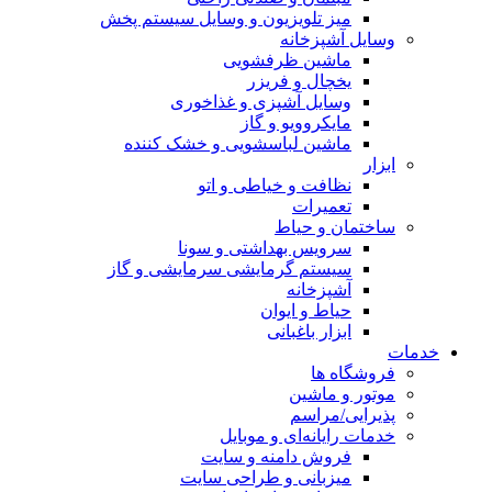
میز تلویزیون و وسایل سیستم پخش
وسایل آشپزخانه
ماشین ظرفشویی
یخچال و فریزر
وسایل آشپزی و غذاخوری
مایکروویو و گاز
ماشین لباسشویی و خشک کننده
ابزار
نظافت و خیاطی و اتو
تعمیرات
ساختمان و حیاط
سرویس بهداشتی و سونا
سیستم گرمایشی سرمایشی و گاز
آشپزخانه
حیاط و ایوان
ابزار باغبانی
خدمات
فروشگاه ها
موتور و ماشین
پذیرایی/مراسم
خدمات رایانه‌ای و موبایل
فروش دامنه و سایت
میزبانی و طراحی سایت