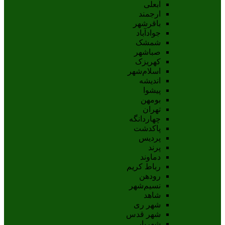
آبعلی
ارجمند
باقرشهر
جوادآباد
شمشک
صباشهر
کهریزک
اسلام‌شهر
اندیشه
پيشوا
بومهن
تهران
چهاردانگه
پاکدشت
پردیس
پرند
دماوند
رباط کریم
رودهن
نسيم‌شهر
شاهد
شهر ری
شهر قدس
شهریار