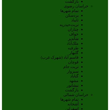
بازگشت
خراسان رضوی
تمام شهر‌ها
بردسکن
تایباد
تربت‌حیدریه
چناران
خواف
شاندیز
ملک‌آباد
طرقبه
گلبهار
قاسم آباد (شهرک غرب)
قوچان
تربت جام
سبزوار
گناباد
مشهد
نيشابور
بازگشت
خراسان شمالی
تمام شهر‌ها
آشخانه
اسفراين