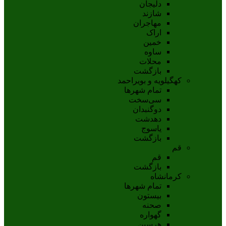
دلیجان
شازند
مهاجران
اراک
خمين
ساوه
محلات
بازگشت
کهگیلویه و بویراحمد
تمام شهر‌ها
سی‌سخت
دوگنبدان
دهدشت
ياسوج
بازگشت
قم
قم
بازگشت
کرمانشاه
تمام شهر‌ها
بیستون
صحنه
گهواره
هرسین