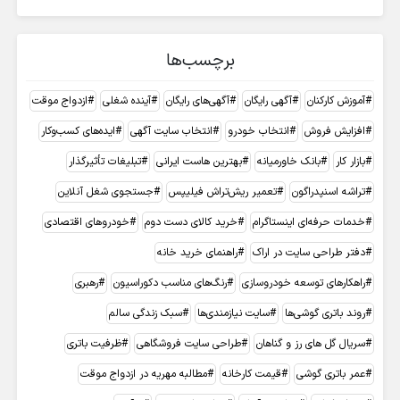
برچسب‌ها
آموزش کارکنان
آگهی رایگان
آگهی‌های رایگان
آینده شغلی
ازدواج موقت
افزایش فروش
انتخاب خودرو
انتخاب سایت آگهی
ایده‌های کسب‌وکار
بازار کار
بانک خاورمیانه
بهترین هاست ایرانی
تبلیغات تأثیرگذار
تراشه اسنپدراگون
تعمیر ریش‌تراش فیلیپس
جستجوی شغل آنلاین
خدمات حرفه‌ای اینستاگرام
خرید کالای دست دوم
خودروهای اقتصادی
دفتر طراحی سایت در اراک
راهنمای خرید خانه
راهکارهای توسعه خودروسازی
رنگ‌های مناسب دکوراسیون
رهبری
روند باتری گوشی‌ها
سایت نیازمندی‌ها
سبک زندگی سالم
سریال گل های رز و گناهان
طراحی سایت فروشگاهی
ظرفیت باتری
عمر باتری گوشی
قیمت کارخانه
مطالبه مهریه در ازدواج موقت