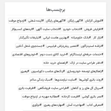
برچسب‌ها
آموزش کارکنان
آگهی رایگان
آگهی‌های رایگان
آینده شغلی
ازدواج موقت
افزایش فروش
انتخاب خودرو
انتخاب سایت آگهی
ایده‌های کسب‌وکار
بازار کار
بانک خاورمیانه
بهترین هاست ایرانی
تبلیغات تأثیرگذار
تراشه اسنپدراگون
تعمیر ریش‌تراش فیلیپس
جستجوی شغل آنلاین
خدمات حرفه‌ای اینستاگرام
خرید کالای دست دوم
خودروهای اقتصادی
دفتر طراحی سایت در اراک
راهنمای خرید خانه
راهکارهای توسعه خودروسازی
رنگ‌های مناسب دکوراسیون
رهبری
روند باتری گوشی‌ها
سایت نیازمندی‌ها
سبک زندگی سالم
سریال گل های رز و گناهان
طراحی سایت فروشگاهی
ظرفیت باتری
عمر باتری گوشی
قیمت کارخانه
مطالبه مهریه در ازدواج موقت
معرفی کتاب
مهاجرت آسان
مهارت‌های رهبری
نوآوری