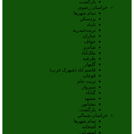
بازگشت
خراسان رضوی
تمام شهر‌ها
بردسکن
تایباد
تربت‌حیدریه
چناران
خواف
شاندیز
ملک‌آباد
طرقبه
گلبهار
قاسم آباد (شهرک غرب)
قوچان
تربت جام
سبزوار
گناباد
مشهد
نيشابور
بازگشت
خراسان شمالی
تمام شهر‌ها
آشخانه
اسفراين