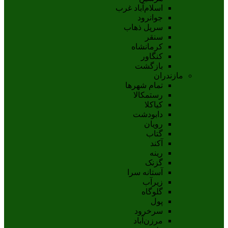
اسلام‌‌آباد غرب
جوانرود
سرپل ذهاب
سنقر
کرمانشاه
کنگاور
بازگشت
مازندران
تمام شهر‌ها
رستمکالا
کیاکلا
دابودشت
رویان
گتاب
آکند
رینه
گزنک
آستانه سرا
زیرآب
گلوگاه
پول
سرخرود
مرزن‌آباد