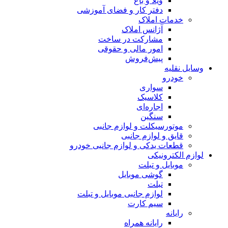
ویلا و باغ
دفتر کار و فضای آموزشی
خدمات املاک
آژانس املاک
مشارکت در ساخت
امور مالی و حقوقی
پیش‌فروش
وسایل نقلیه
خودرو
سواری
کلاسیک
اجاره‌ای
سنگین
موتورسیکلت و لوازم جانبی
قایق و لوازم جانبی
قطعات یدکی و لوازم جانبی خودرو
لوازم الکترونیکی
موبایل و تبلت
گوشی موبایل
تبلت
لوازم جانبی موبایل و تبلت
سیم کارت
رایانه
رایانه همراه