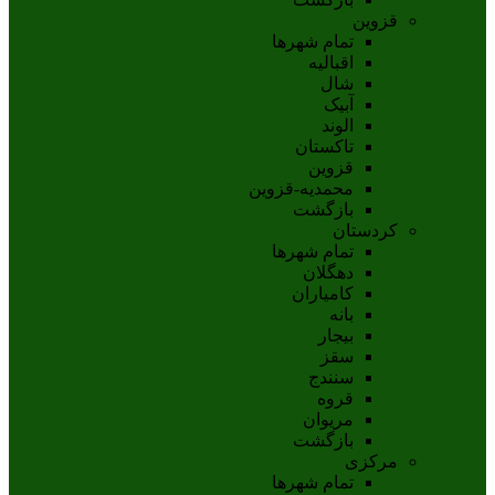
قزوین
تمام شهر‌ها
اقبالیه
شال
آبيک
الوند
تاکستان
قزوين
محمديه-قزوين
بازگشت
کردستان
تمام شهر‌ها
دهگلان
کامیاران
بانه
بيجار
سقز
سنندج
قروه
مريوان
بازگشت
مرکزی
تمام شهر‌ها