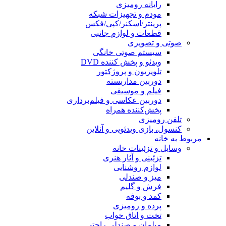
رایانه رومیزی
مودم و تجهیزات شبکه
پرینتر/اسکنر/کپی/فکس
قطعات و لوازم جانبی
صوتی و تصویری
سیستم صوتی خانگی
ویدئو و پخش کننده DVD
تلویزیون و پروژکتور
دوربین مداربسته
فیلم و موسیقی
دوربین عکاسی و فیلم‌برداری
پخش‌کننده همراه
تلفن رومیزی
کنسول، بازی‌ ویدئویی و آنلاین
مربوط به خانه
وسایل و تزئینات خانه
تزئینی و آثار هنری
لوازم روشنایی
میز و صندلی
فرش و گلیم
کمد و بوفه
پرده و رومیزی
تخت و اتاق خواب
مبلمان و صندلی راحتی