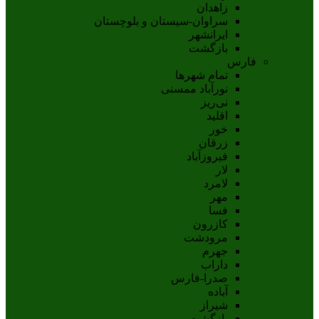
زاهدان
سراوان-سيستان و بلوچستان
ايرانشهر
بازگشت
فارس
تمام شهر‌ها
نورآباد ممسنی
نی‌ریز
اقلید
خور
زرقان
فیروزآباد
لار
لامرد
مهر
فسا
کازرون
مرودشت
جهرم
داراب
صدرا-فارس
آباده
شيراز
بازگشت