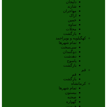
دلیجان
شازند
مهاجران
اراک
خمين
ساوه
محلات
بازگشت
کهگیلویه و بویراحمد
تمام شهر‌ها
سی‌سخت
دوگنبدان
دهدشت
ياسوج
بازگشت
قم
قم
بازگشت
کرمانشاه
تمام شهر‌ها
بیستون
صحنه
گهواره
هرسین