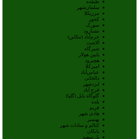
طبقده
سلمان‌شهر
مرزیکلا
کجور
سورک
نشتارود
خرم‌آباد (تنکابن)
آلاشت
شیرگاه
پایین هولار
هچیرود
امیرکلا
عباس‌آباد
دالخانی
ایزدشهر
فرح آباد
گلوگاه بابل (گلیا)
بلده
فریم
هادی شهر
بهنمیر
کتالم و سادات شهر
بابکان
پل سفید