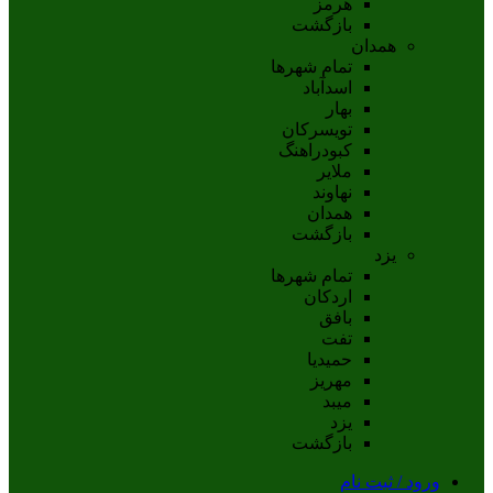
هرمز
بازگشت
همدان
تمام شهر‌ها
اسدآباد
بهار
تويسرکان
کبودراهنگ
ملاير
نهاوند
همدان
بازگشت
یزد
تمام شهر‌ها
اردکان
بافق
تفت
حميديا
مهریز
ميبد
يزد
بازگشت
ورود / ثبت نام