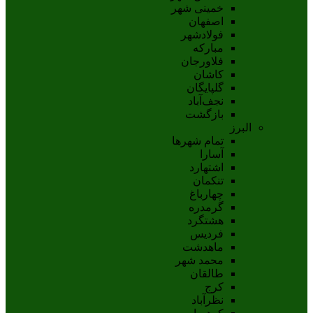
خمینی شهر
اصفهان
فولادشهر
مبارکه
فلاورجان
کاشان
گلپايگان
نجف‌آباد
بازگشت
البرز
تمام شهر‌ها
آسارا
اشتهارد
تنکمان
چهارباغ
گرمدره
هشتگرد
فردیس
ماهدشت
محمد شهر
طالقان
کرج
نظرآباد