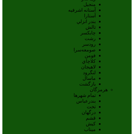
منجیل
آستانه اشرفيه
آستارا
بندر انزلي
تالش
چابکسر
رشت
رودسر
صومعه‌سرا
فومن
کلاچاي
لاهيجان
لنگرود
ماسال
بازگشت
هرمزگان
تمام شهر‌ها
بندرعباس
تخت
درگهان
قشم
کيش
ميناب