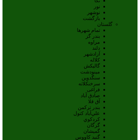
نکا
نور
نوشهر
بازگشت
گلستان
تمام شهر‌ها
بندر گز
مراوه
دلند
آزادشهر
کلاله
گالیکش
مینودشت
سنگدوین
سرخنکلاته
فراغی
صادق آباد
آق قلا
بندر ترکمن
علي‌آباد کتول
کردکوي
گرگان
گميشان
گنبد کاووس