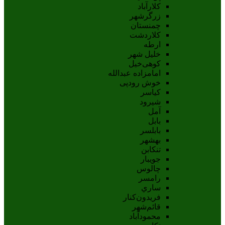
کلارآباد
زرگرشهر
چمنستان
کلاردشت
ارطه
خلیل شهر
کوهی‌خیل
امامزاده عبدالله
خوش رودپی
کیاسر
شیرود
آمل
بابل
بابلسر
بهشهر
تنکابن
جويبار
چالوس
رامسر
ساري
فريدون‌کنار
قائم‌شهر
محمودآباد