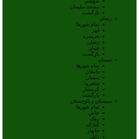
شوشتر
مسجد سليمان
بازگشت
زنجان
تمام شهر‌ها
ابهر
خرمدره
زنجان
قيدار
بازگشت
سمنان
تمام شهر‌ها
دامغان
سمنان
شاهرود
گرمسار
بازگشت
سیستان و بلوچستان
تمام شهر‌ها
خاش
زهک
کنارک
چابهار
زابل