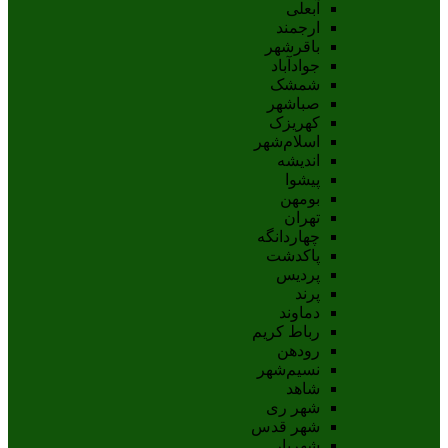
آبعلی
ارجمند
باقرشهر
جوادآباد
شمشک
صباشهر
کهریزک
اسلام‌شهر
اندیشه
پيشوا
بومهن
تهران
چهاردانگه
پاکدشت
پردیس
پرند
دماوند
رباط کریم
رودهن
نسيم‌شهر
شاهد
شهر ری
شهر قدس
شهریار