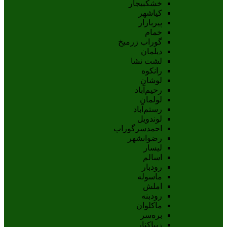
خشکبیجار
کیاشهر
پیربازار
خمام
گوراب زرمیخ
دیلمان
لشت نشا
رانکوه
لوشان
رحیم‌آباد
لولمان
رستم‌آباد
لوندویل
احمدسرگوراب
رضوانشهر
لیسار
اسالم
رودبار
ماسوله
املش
رودبنه
ماکلوان
بره‌سر
زیباکنار