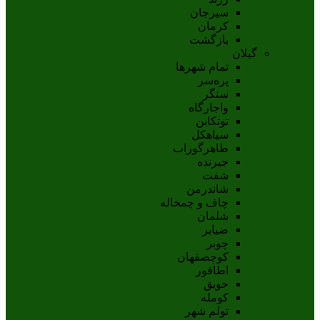
سيرجان
کرمان
بازگشت
گیلان
تمام شهر‌ها
پره‌سر
سنگر
واجارگاه
توتکابن
سیاهکل
طاهرگوراب
جیرنده
شفت
شاندرمن
چاف و چمخاله
شلمان
ضیابر
چوبر
کوچصفهان
اطاقور
حویق
کومله
تولم شهر