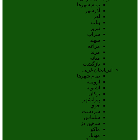
تمام شهر‌ها
آذرشهر
اهر
بناب
تبريز
سراب
سهند
مراغه
مرند
ميانه
بازگشت
آذربایجان غربی
تمام شهر‌ها
اروميه
اشنويه
بوکان
پيرانشهر
خوي
سردشت
سلماس
شاهين دژ
ماکو
مهاباد