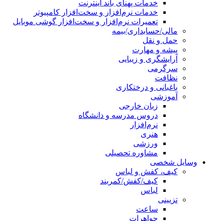
خدمات پهنای باند اینترنت
خدمات نرم‌افزار و سخت‌افزار کامپیوتر
تعمیرات نرم‌افزار و سخت‌افزار گوشی موبایل
مالی/حسابداری/بیمه
حمل و نقل
پیشه و مهارت
آرایشگری و زیبایی
سرگرمی
نظافت
باغبانی و درختکاری
آموزشی
زبان خارجی
دروس مدرسه و دانشگاه
نرم‌افزار
هنری
ورزشی
مشاوره تحصیلی
وسایل شخصی
کیف، کفش و لباس
کیف/کفش/کمربند
لباس
تزیینی
ساعت
جواهرات