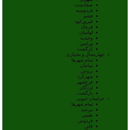
صفادشت
فردوسیه
فشم
فیروزکوه
قرچک
لواسان
وحیدیه
ورامین
بازگشت
چهارمحال و بختیاری
تمام شهر‌ها
سامان
بروجن
شهرکرد
فرخ‌شهر
لردگان
بازگشت
خراسان جنوبی
تمام شهر‌ها
بيرجند
طبس
فردوس
قاين