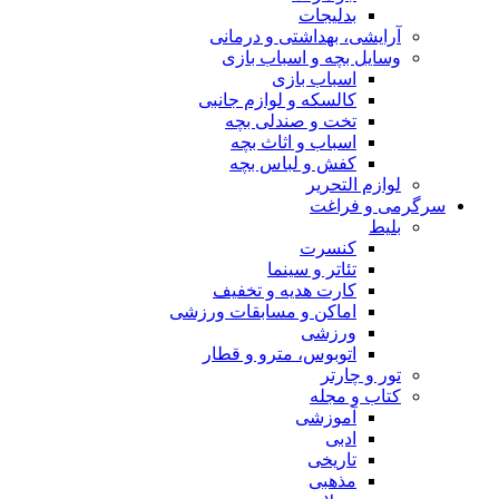
بدلیجات
آرایشی، بهداشتی و درمانی
وسایل بچه و اسباب بازی
اسباب بازی
کالسکه و لوازم جانبی
تخت و صندلی بچه
اسباب و اثاث بچه
کفش و لباس بچه
لوازم التحریر
سرگرمی و فراغت
بلیط
کنسرت
تئاتر و سینما
کارت هدیه و تخفیف
اماکن و مسابقات ورزشی
ورزشی
اتوبوس، مترو و قطار
تور و چارتر
کتاب و مجله
آموزشی
ادبی
تاریخی
مذهبی