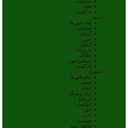
مياندوآب
نقده
بازگشت
اردبیل
تمام شهر‌ها
سرعین
گرمی
نمین
اردبيل
پارس‌آباد
خلخال
مشکين‌شهر
بازگشت
اصفهان
تمام شهر‌ها
قمصر
لنجان
آران و بیدگل
ابریشم
خوانسار
خور
داران
سمیرم
شاهین شهر