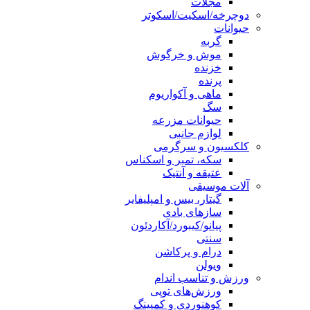
مجلات
دوچرخه/اسکیت/اسکوتر
حیوانات
گربه
موش و خرگوش
خزنده
پرنده
ماهی و آکواریوم
سگ
حیوانات مزرعه
لوازم جانبی
کلکسیون و سرگرمی
سکه، تمبر و اسکناس
عتیقه و آنتیک
آلات موسیقی
گیتار، بیس و امپلیفایر
سازهای بادی
پیانو/کیبورد/آکاردئون
سنتی
درام و پرکاشن
ویولن
ورزش و تناسب اندام
ورزش‌های توپی
کوهنوردی و کمپینگ