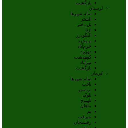
بازگشت
لرستان
تمام شهر‌ها
الشتر
پل دختر
ازنا
اليگودرز
بروجرد
خرم‌آباد
دورود
کوهدشت
نورآباد
بازگشت
کرمان
تمام شهر‌ها
بافت
بردسیر
بلوک
کهنوج
ماهان
بم
جيرفت
رفسنجان
زرند