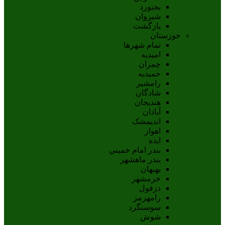
بجنورد
شيروان
بازگشت
خوزستان
تمام شهر‌ها
امیدیه
چمران
حمیدیه
رامشیر
شادگان
هندیجان
آبادان
انديمشک
اهواز
ايذه
بندر امام خميني
بندر ماهشهر
بهبهان
خرمشهر
دزفول
رامهرمز
سوسنگرد
شوش