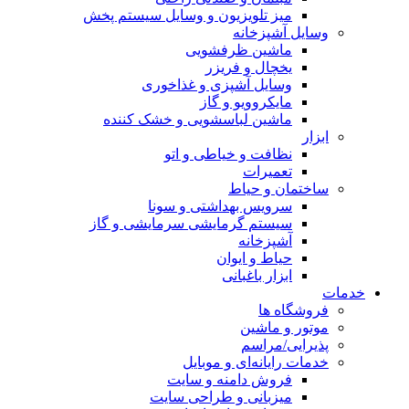
میز تلویزیون و وسایل سیستم پخش
وسایل آشپزخانه
ماشین ظرفشویی
یخچال و فریزر
وسایل آشپزی و غذاخوری
مایکروویو و گاز
ماشین لباسشویی و خشک کننده
ابزار
نظافت و خیاطی و اتو
تعمیرات
ساختمان و حیاط
سرویس بهداشتی و سونا
سیستم گرمایشی سرمایشی و گاز
آشپزخانه
حیاط و ایوان
ابزار باغبانی
خدمات
فروشگاه ها
موتور و ماشین
پذیرایی/مراسم
خدمات رایانه‌ای و موبایل
فروش دامنه و سایت
میزبانی و طراحی سایت