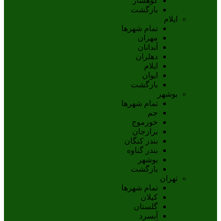
کوهسار
بازگشت
ایلام
تمام شهر‌ها
مهران
آبدانان
دهلران
ايلام
ايوان
بازگشت
بوشهر
تمام شهر‌ها
جم
خورموج
برازجان
بندر کنگان
بندر گناوه
بوشهر
بازگشت
تهران
تمام شهر‌ها
کیلان
گلستان
آبسرد