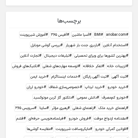
برچسب‌ها
ariobar.com
BMI
آسیا ماشین
آفیس 365
آموزش شیرپوینت
استخدام آنلاین
باربری جنت بار شهریار
بررسی گوشی موبایل
بهترین کشورها برای ویزای تحصیلی
تبلیغات دیجیتال
تجارت آنلاین
تزیینات خانه
تفکر خلاقانه
توسعه مهارت‌های شغلی
تکنیک‌های فروش
ثبت آگهی
ثبت آگهی رایگان
خدمات اینستاگرام
خرید ایمن
خرید خودرو
خرید لپتاپ
خصوصی‌سازی شفاف
خودرو ارزان
خودرو کم‌مصرف
دانش عمومی
دتکتور گاز کربن مونوکسید
راهنمای خرید ملک
راهنمای شغلی
رهبری مؤثر
ساینا
سرویس 365
عقدنامه ازدواج موقت
فروش خودرو
فیلمنامه‌نویسی حرفه‌ای
قشم
قوانین گمرکی خودرو
مایکروسافت شیرپوینت
مقایسه گوشی‌ها