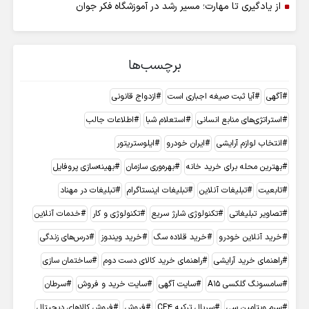
از یادگیری تا مهارت؛ مسیر رشد در آموزشگاه فکر جوان
برچسب‌ها
آگهی
آیا ثبت صیغه اجباری است
ازدواج قانونی
استراتژی‌های منابع انسانی
استعلام شبا
اطلاعات جالب
انتخاب لوازم آرایشی
ایران خودرو
ایلوستریتور
بهترین محله برای خرید خانه
بهره‌وری سازمان
بهینه‌سازی پروفایل
تابعیت
تبلیغات آنلاین
تبلیغات اینستاگرام
تبلیغات در مهناد
تصاویر تبلیغاتی
تکنولوژی شارژ سریع
تکنولوژی و کار
خدمات آنلاین
خرید آنلاین خودرو
خرید قلاده سگ
خرید ویندوز
درس‌های زندگی
راهنمای خرید آرایشی
راهنمای خرید کالای دست دوم
ساختمان سازی
سامسونگ گلکسی A15
سایت آگهی
سایت خرید و فروش
سرطان
سرم ویتامین سی
سریال ترکیه CF4
فروش
فروش کالاهای دیجیتال