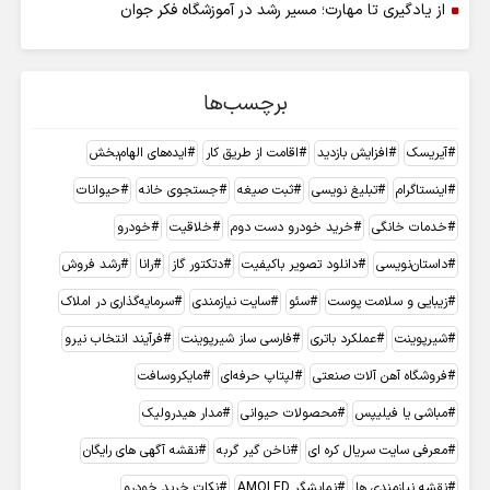
از یادگیری تا مهارت؛ مسیر رشد در آموزشگاه فکر جوان
برچسب‌ها
آیریسک
افزایش بازدید
اقامت از طریق کار
ایده‌های الهام‌بخش
اینستاگرام
تبلیغ نویسی
ثبت صیغه
جستجوی خانه
حیوانات
خدمات خانگی
خرید خودرو دست دوم
خلاقیت
خودرو
داستان‌نویسی
دانلود تصویر باکیفیت
دتکتور گاز
رانا
رشد فروش
زیبایی و سلامت پوست
سئو
سایت نیازمندی
سرمایه‌گذاری در املاک
شیرپوینت
عملکرد باتری
فارسی ساز شیرپوینت
فرآیند انتخاب نیرو
فروشگاه آهن آلات صنعتی
لپتاپ حرفه‌ای
مایکروسافت
مباشی یا فیلیپس
محصولات حیوانی
مدار هیدرولیک
معرفی سایت سریال کره ای
ناخن گیر گربه
نقشه آگهی های رایگان
نقشه نیازمندی ها
نمایشگر AMOLED
نکات خرید خودرو