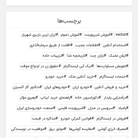
برچسب‌ها
vector
آموزش شیرپوینت
آموزش نجوم
ارزان ترین باربری شهریار
استخدام آنلاین
اطلاعات عجیب
اقامت از طریق سرمایه‌گذاری
ایلان ماسک
باران چت
تاریخچه غذا
تزیینات خانه
تفویض مسئولیت‌ها
تیک آبی اینستاگرام
حقوق زن در ازدواج موقت
خدمات اینستاگرام
خرید آنلاین ملک
خرید خودرو
خرید و فروش آنلاین
خودرو ارزان
خودروهای ایران
دتکتور گاز اکسیژن
درآمدزایی پایدار
دکوراسیون خانه
راهنمای خرید لپتاپ
رهبری مؤثر
زامیاد
سرویس در منزل
شیرپوینت فارسی
صنعت خودروسازی ایران
فروش در اینستاگرام
قوانین گمرکی خودرو
مذاکره در قیمت
مصرف انرژی گوشی
مقایسه گوشی‌ها
موتور برق
موفقیت در نویسندگی