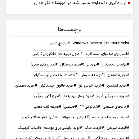
از یادگیری تا مهارت؛ مسیر رشد در آموزشگاه فکر جوان
برچسب‌ها
shutterstock
Windows Server
ازدواج شرعی
استراتژی محتوای اینستاگرام
اصول تبلیغات
انگیزش کارکنان
بازاریابی دیجیتال
بازاریابی کالاهای دیجیتال
بیماری‌های قلبی
تجربه مشتری
توسعه سازمان
خدمات تخصصی اینستاگرام
خرید آپارتمان
خرید خودرو نو
خرید فالوور اینستاگرام
خرید مطمئن
خرید ناخن گیر گربه
خودروهای پرطرفدار
درج آگهی رایگان
ربات‌های صنعتی
شیائومی 14
صنعتی
صیغه نامه معتبر
طراحی وب‌سایت
علم
فروش محصولات خانگی
فروشگاه یوگرین
قیمت تیرآهن
قیمت ملک
لوازم آرایشی برای پوست
لپتاپ گیمینگ
لیست سایت درج آگهی
لیست سایت های آگهی
محصولات آرایشی طبیعی