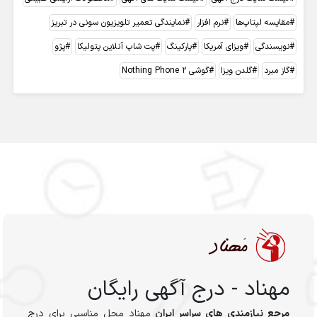
مقایسه لپتاپ‌ها
نرم افزار
نمایندگی تعمیر تلویزیون سونی در تبریز
نویسندگی
ویزای آمریکا
پارکینگ
پت شاپ آنلاین پتولیکا
پژو
گاز مبرد
گلدن ویزا
گوشی Nothing Phone 2
مهناد - درج آگهی رایگان
مرجع نیازمندی های سراسر ایران
مهناد محل مناسبی برای درج