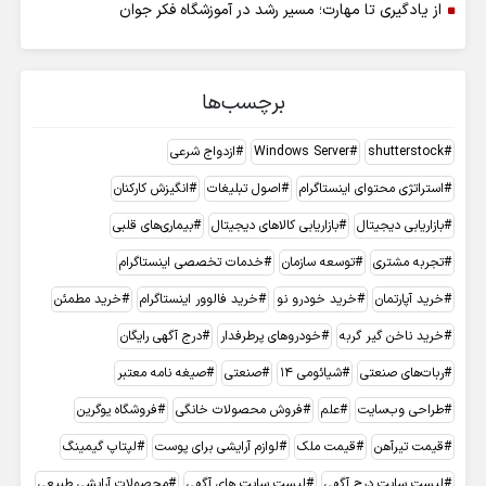
از یادگیری تا مهارت؛ مسیر رشد در آموزشگاه فکر جوان
برچسب‌ها
shutterstock
Windows Server
ازدواج شرعی
استراتژی محتوای اینستاگرام
اصول تبلیغات
انگیزش کارکنان
بازاریابی دیجیتال
بازاریابی کالاهای دیجیتال
بیماری‌های قلبی
تجربه مشتری
توسعه سازمان
خدمات تخصصی اینستاگرام
خرید آپارتمان
خرید خودرو نو
خرید فالوور اینستاگرام
خرید مطمئن
خرید ناخن گیر گربه
خودروهای پرطرفدار
درج آگهی رایگان
ربات‌های صنعتی
شیائومی 14
صنعتی
صیغه نامه معتبر
طراحی وب‌سایت
علم
فروش محصولات خانگی
فروشگاه یوگرین
قیمت تیرآهن
قیمت ملک
لوازم آرایشی برای پوست
لپتاپ گیمینگ
لیست سایت درج آگهی
لیست سایت های آگهی
محصولات آرایشی طبیعی