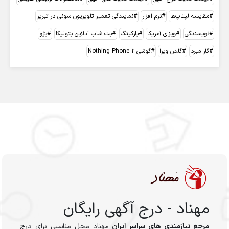
مقایسه لپتاپ‌ها
نرم افزار
نمایندگی تعمیر تلویزیون سونی در تبریز
نویسندگی
ویزای آمریکا
پارکینگ
پت شاپ آنلاین پتولیکا
پژو
گاز مبرد
گلدن ویزا
گوشی Nothing Phone 2
مهناد - درج آگهی رایگان
مرجع نیازمندی های سراسر ایران
مهناد محل مناسبی برای درج