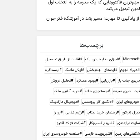
مهم‌ترین فاکتورهایی که یک مدرسه را به انتخاب اول
لدین تبدیل می‌کند
از یادگیری تا مهارت؛ مسیر رشد در آموزشگاه فکر جوان
برچسب‌ها
Microsoft
اجزای مدار هیدرولیک
اقامت از طریق تحصیل
المپیاد نجوم
ایده‌های الهام‌بخش
ایلان ماسک
اینستاگرام
باربری جنت بار
بازاریابی
بهبود عملکرد
تحلیل فروش
ثبت اجباری صیغه
جستجوی خانه
خرید آنلاین ملک
خودروهای ایران
دتکتور گاز پروسنس
دیجیتال مارکتینگ
دیزل ژنراتور
راهنمای خرید لپتاپ
رژیم غذایی
ری را
سایت نیازمندی
شروع کسب‌وکار
شرکت فولاد اکتیو
شگفتی‌های زمین
شیرپوینت فارسی
صنعت خودروسازی ایران