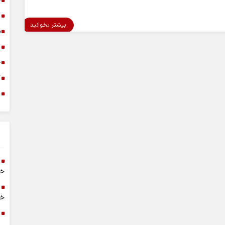
خ
د
بیشتر بخوانید
س
ا
خ
آ
م
خر
خا