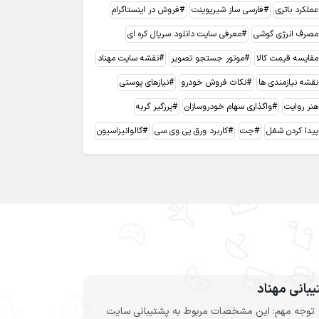
عملکرد باتری
فارسی ساز شیرپوینت
فروش در اینستاگرام
مصرف انرژی گوشی
معرفی سایت دانلود سریال کره ای
مقایسه قیمت کالا
موتور جستجو تصویر
نقشه سایت مهناد
نقشه نیازمندی ها
نکات فروش خودرو
نیازهای پوستی
هنر روایت
واگذاری سهام خودروسازان
پرزگیر گربه
پیدا کردن شغل
چت
کاربرد ورق پی وی سی
گالوانیزاسیون
بانی مهناد
توجه مهم: این مشخصات مربوط به پشتیبانی سایت