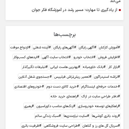
می‌کند
از یادگیری تا مهارت؛ مسیر رشد در آموزشگاه فکر جوان
برچسب‌ها
آموزش کارکنان
آگهی رایگان
آگهی‌های رایگان
آینده شغلی
ازدواج موقت
افزایش فروش
انتخاب خودرو
انتخاب سایت آگهی
ایده‌های کسب‌وکار
بازار کار
بانک خاورمیانه
بهترین هاست ایرانی
تبلیغات تأثیرگذار
تراشه اسنپدراگون
تعمیر ریش‌تراش فیلیپس
جستجوی شغل آنلاین
خدمات حرفه‌ای اینستاگرام
خرید کالای دست دوم
خودروهای اقتصادی
دفتر طراحی سایت در اراک
راهنمای خرید خانه
راهکارهای توسعه خودروسازی
رنگ‌های مناسب دکوراسیون
رهبری
روند باتری گوشی‌ها
سایت نیازمندی‌ها
سبک زندگی سالم
سریال گل های رز و گناهان
طراحی سایت فروشگاهی
ظرفیت باتری