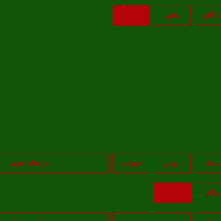
در گناوه
بوشهر
بازگشت
امان
بروجن
شهرکرد
خراسان جنوبی
ردگان
بازگشت