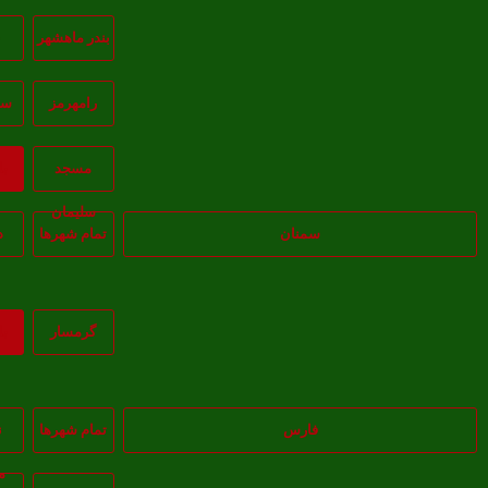
بندر ماهشهر
ب
رامهرمز
سو
مسجد
ب
سليمان
سمنان
تمام شهر‌ها
د
گرمسار
ب
فارس
تمام شهر‌ها
ن
م