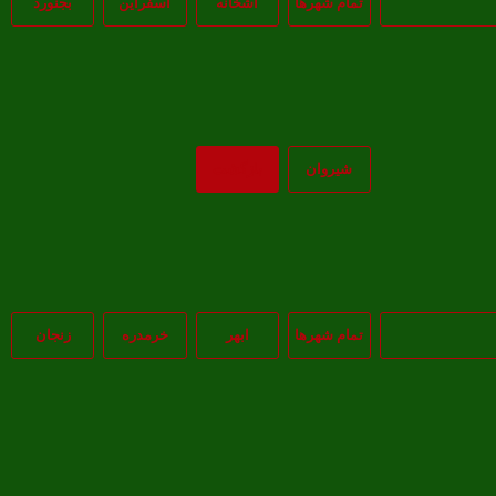
تمام شهر‌ها
آشخانه
اسفراين
بجنورد
شيروان
بازگشت
تمام شهر‌ها
ابهر
خرمدره
زنجان