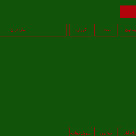
ازگشت
یستون
صحنه
گهواره
مازندران
لام‌‌آباد
جوانرود
سرپل ذهاب