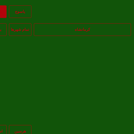
ياسوج
ب
کرمانشاه
تمام شهر‌ها
ب
هرسین
اس