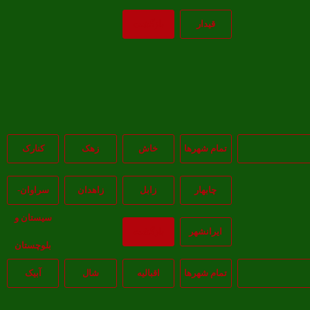
قيدار
بازگشت
تمام شهر‌ها
خاش
زهک
کنارک
چابهار
زابل
زاهدان
سراوان-
سيستان و
ايرانشهر
بازگشت
بلوچستان
تمام شهر‌ها
اقبالیه
شال
آبيک