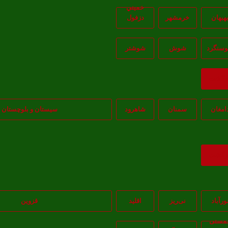
خميني
هبهان
خرمشهر
دزفول
سنگرد
شوش
شوشتر
ازگشت
امغان
سمنان
شاهرود
سیستان و بلوچستان
ازگشت
ورآباد
نی‌ریز
اقلید
قزوین
مسنی