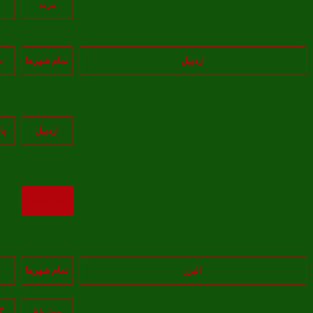
مرند
اردبیل
تمام شهر‌ها
س
اردبيل
پا
بازگشت
البرز
تمام شهر‌ها
چهارباغ
گ