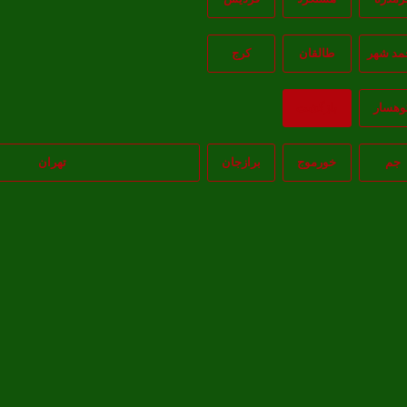
مد شهر
طالقان
کرج
وهسار
بازگشت
جم
خورموج
برازجان
تهران