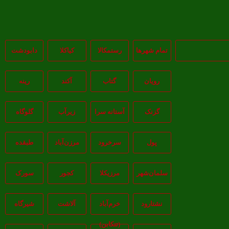
تمام شهر‌ها
رستمکالا
کیاکلا
دابودشت
رویان
گتاب
آکند
رینه
گزنک
آستانه سرا
زیرآب
گلوگاه
پول
سرخرود
مرزن‌آباد
طبقده
سلمان‌شهر
مرزیکلا
کجور
سورک
نشتارود
خرم‌آباد
آلاشت
شیرگاه
(تنکابن)