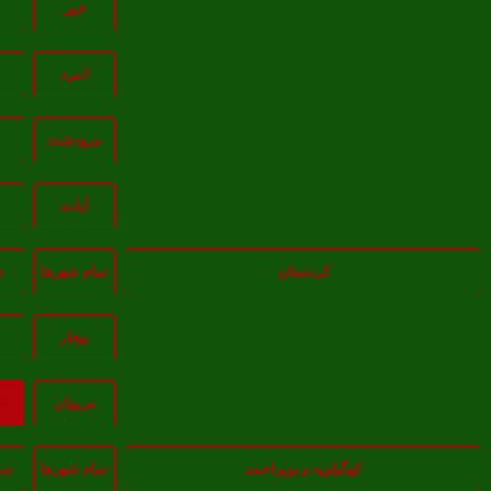
خور
ز
لامرد
مرودشت
آباده
ش
کردستان
تمام شهر‌ها
د
بيجار
مريوان
ب
کهگیلویه و بویراحمد
تمام شهر‌ها
سی