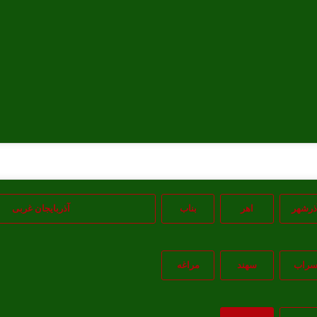
ذرشهر
اهر
بناب
آذربایجان غربی
راب
سهند
مراغه