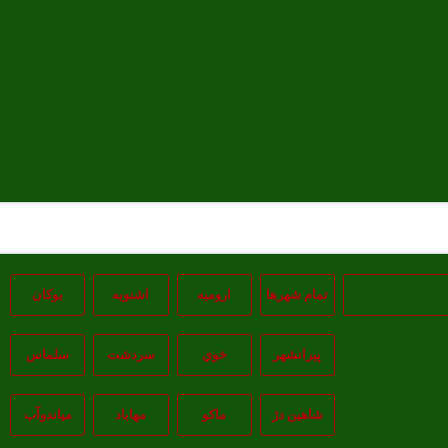
تمام شهر‌ها
اروميه
اشنويه
بوکان
پيرانشهر
خوي
سردشت
سلماس
شاهين دژ
ماکو
مهاباد
مياندوآب