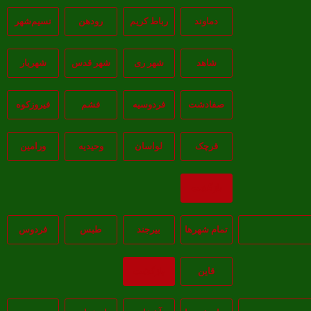
دماوند
رباط کریم
رودهن
نسيم‌شهر
شاهد
شهر ری
شهر قدس
شهریار
صفادشت
فردوسیه
فشم
فیروزکوه
قرچک
لواسان
وحیدیه
ورامین
بازگشت
تمام شهر‌ها
بيرجند
طبس
فردوس
قاين
بازگشت