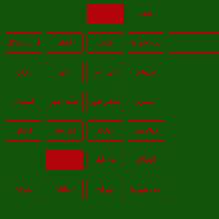
نقده
بازگشت
تمام شهر‌ها
قمصر
لنجان
آران و بیدگل
ابریشم
خوانسار
خور
داران
سمیرم
شاهین شهر
خمینی شهر
اصفهان
فولادشهر
مبارکه
فلاورجان
کاشان
گلپايگان
نجف‌آباد
بازگشت
تمام شهر‌ها
مهران
آبدانان
دهلران