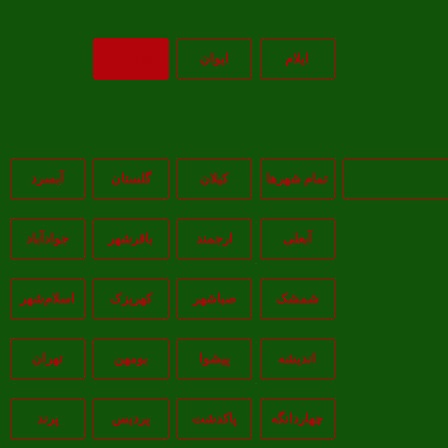
ايلام
ايوان
بازگشت
تمام شهر‌ها
کیلان
گلستان
آبسرد
آبعلی
ارجمند
باقرشهر
جوادآباد
شمشک
صباشهر
کهریزک
اسلام‌شهر
اندیشه
پيشوا
بومهن
تهران
چهاردانگه
پاکدشت
پردیس
پرند