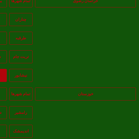
خراسان رضوی
تمام شهر‌ها
ب
چناران
خ
طرقبه
تربت جام
س
نيشابور
ب
خوزستان
تمام شهر‌ها
ا
رامشیر
ش
انديمشک