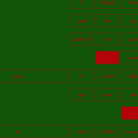
رقان
فیروزآباد
لار
مهر
فسا
کازرون
جهرم
داراب
صدرا-فارس
يراز
بازگشت
هگلان
کامیاران
بانه
مرکزی
سقز
سنندج
قروه
ازگشت
‌سخت
دوگنبدان
دهدشت
قم