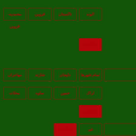
الوند
تاکستان
قزوين
محمديه-
قزوين
بازگشت
تمام شهر‌ها
دلیجان
شازند
مهاجران
اراک
خمين
ساوه
محلات
بازگشت
قم
بازگشت