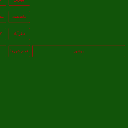
ماهدشت
مح
نظرآباد
ک
بوشهر
تمام شهر‌ها