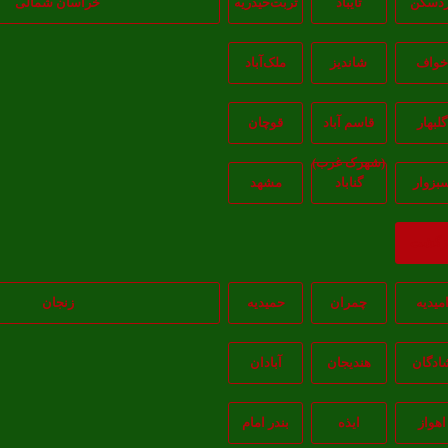
ردسکن
تایباد
تربت‌حیدریه
خراسان شمالی
واف
شاندیز
ملک‌آباد
گلبهار
قاسم آباد
قوچان
(شهرک غرب)
بزوار
گناباد
مشهد
ازگشت
میدیه
چمران
حمیدیه
زنجان
ادگان
هندیجان
آبادان
اهواز
ايذه
بندر امام