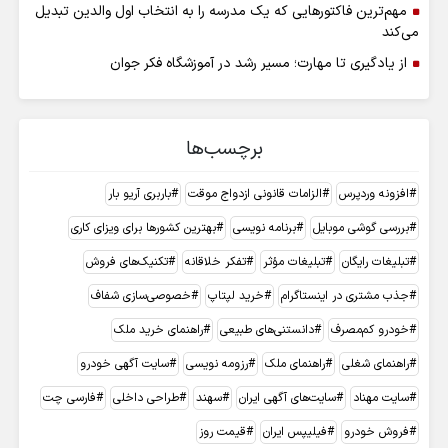
مهم‌ترین فاکتورهایی که یک مدرسه را به انتخاب اول والدین تبدیل
می‌کند
از یادگیری تا مهارت؛ مسیر رشد در آموزشگاه فکر جوان
برچسب‌ها
افزونه وردپرس
الزامات قانونی ازدواج موقت
باربری آریو بار
بررسی گوشی موبایل
برنامه نویسی
بهترین کشورها برای ویزای کاری
تبلیغات رایگان
تبلیغات مؤثر
تفکر خلاقانه
تکنیک‌های فروش
جذب مشتری در اینستاگرام
خرید لپتاپ
خصوصی‌سازی شفاف
خودرو کم‌مصرف
دانستنی‌های طبیعی
راهنمای خرید ملک
راهنمای شغلی
راهنمای ملک
رزومه نویسی
سایت آگهی خودرو
سایت مهناد
سایت‌های آگهی ایران
سهند
طراحی داخلی
فارسی چت
فروش خودرو
فیلیپس ایران
قیمت روز