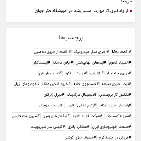
می‌کند
از یادگیری تا مهارت؛ مسیر رشد در آموزشگاه فکر جوان
برچسب‌ها
Microsoft
اجزای مدار هیدرولیک
اقامت از طریق تحصیل
المپیاد نجوم
ایده‌های الهام‌بخش
ایلان ماسک
اینستاگرام
باربری جنت بار
بازاریابی
بهبود عملکرد
تحلیل فروش
ثبت اجباری صیغه
جستجوی خانه
خرید آنلاین ملک
خودروهای ایران
دتکتور گاز پروسنس
دیجیتال مارکتینگ
دیزل ژنراتور
راهنمای خرید لپتاپ
رژیم غذایی
ری را
سایت نیازمندی
شروع کسب‌وکار
شرکت فولاد اکتیو
شگفتی‌های زمین
شیرپوینت فارسی
صنعت خودروسازی ایران
عملکرد باتری
فارسی ساز شیرپوینت
فروش در اینستاگرام
مصرف انرژی گوشی