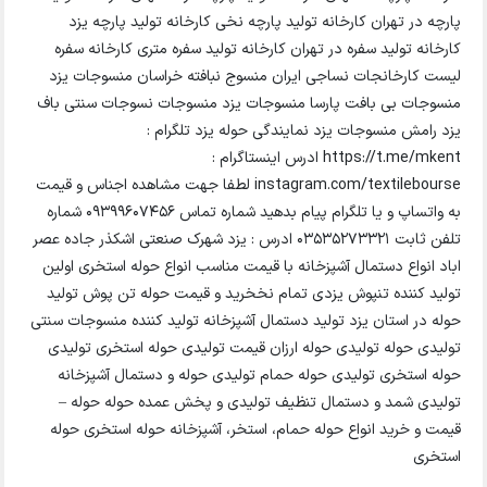
پارچه در تهران کارخانه تولید پارچه نخی کارخانه تولید پارچه یزد
کارخانه تولید سفره در تهران کارخانه تولید سفره متری کارخانه سفره
لیست کارخانجات نساجی ایران منسوج نبافته خراسان منسوجات یزد
منسوجات بی بافت پارسا منسوجات یزد منسوجات نسوجات سنتی باف
یزد رامش منسوجات یزد نمایندگی حوله یزد تلگرام :
https://t.me/mkent ادرس اینستاگرام :
instagram.com/textilebourse لطفا جهت مشاهده اجناس و قیمت
به واتساپ و یا تلگرام پیام بدهید شماره تماس 09399607456 شماره
تلفن ثابت ۰۳۵۳۵۲۷۳۳۲۱ ادرس : یزد شهرک صنعتی اشکذر جاده عصر
اباد انواع دستمال آشپزخانه با قیمت مناسب انواع حوله استخری اولین
تولید کننده تنپوش یزدی تمام نخخرید و قیمت حوله تن پوش تولید
حوله در استان یزد تولید دستمال آشپزخانه تولید کننده منسوجات سنتی
تولیدی حوله تولیدی حوله ارزان قیمت تولیدی حوله استخری تولیدی
حوله استخری تولیدی حوله حمام تولیدی حوله و دستمال آشپزخانه
تولیدی شمد و دستمال تنظیف تولیدی و پخش عمده حوله حوله –
قیمت و خرید انواع حوله حمام، استخر، آشپزخانه حوله استخری حوله
استخری