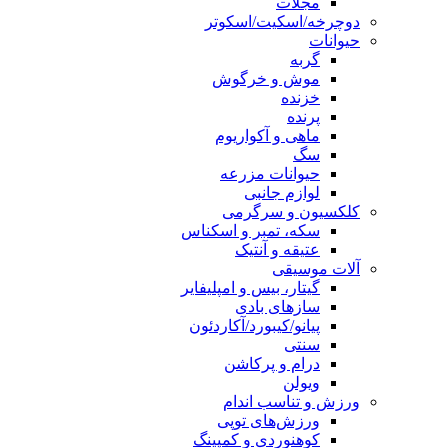
مجلات
دوچرخه/اسکیت/اسکوتر
حیوانات
گربه
موش و خرگوش
خزنده
پرنده
ماهی و آکواریوم
سگ
حیوانات مزرعه
لوازم جانبی
کلکسیون و سرگرمی
سکه، تمبر و اسکناس
عتیقه و آنتیک
آلات موسیقی
گیتار، بیس و امپلیفایر
سازهای بادی
پیانو/کیبورد/آکاردئون
سنتی
درام و پرکاشن
ویولن
ورزش و تناسب اندام
ورزش‌های توپی
کوهنوردی و کمپینگ