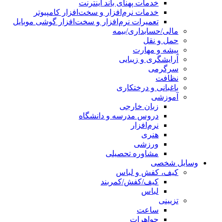
خدمات پهنای باند اینترنت
خدمات نرم‌افزار و سخت‌افزار کامپیوتر
تعمیرات نرم‌افزار و سخت‌افزار گوشی موبایل
مالی/حسابداری/بیمه
حمل و نقل
پیشه و مهارت
آرایشگری و زیبایی
سرگرمی
نظافت
باغبانی و درختکاری
آموزشی
زبان خارجی
دروس مدرسه و دانشگاه
نرم‌افزار
هنری
ورزشی
مشاوره تحصیلی
وسایل شخصی
کیف، کفش و لباس
کیف/کفش/کمربند
لباس
تزیینی
ساعت
جواهرات