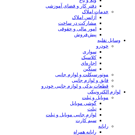
ویلا و باغ
دفتر کار و فضای آموزشی
خدمات املاک
آژانس املاک
مشارکت در ساخت
امور مالی و حقوقی
پیش‌فروش
وسایل نقلیه
خودرو
سواری
کلاسیک
اجاره‌ای
سنگین
موتورسیکلت و لوازم جانبی
قایق و لوازم جانبی
قطعات یدکی و لوازم جانبی خودرو
لوازم الکترونیکی
موبایل و تبلت
گوشی موبایل
تبلت
لوازم جانبی موبایل و تبلت
سیم کارت
رایانه
رایانه همراه