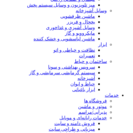
میز تلویزیون و وسایل سیستم پخش
وسایل آشپزخانه
ماشین ظرفشویی
یخچال و فریزر
وسایل آشپزی و غذاخوری
مایکروویو و گاز
ماشین لباسشویی و خشک کننده
ابزار
نظافت و خیاطی و اتو
تعمیرات
ساختمان و حیاط
سرویس بهداشتی و سونا
سیستم گرمایشی سرمایشی و گاز
آشپزخانه
حیاط و ایوان
ابزار باغبانی
خدمات
فروشگاه ها
موتور و ماشین
پذیرایی/مراسم
خدمات رایانه‌ای و موبایل
فروش دامنه و سایت
میزبانی و طراحی سایت