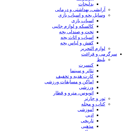
بدلیجات
آرایشی، بهداشتی و درمانی
وسایل بچه و اسباب بازی
اسباب بازی
کالسکه و لوازم جانبی
تخت و صندلی بچه
اسباب و اثاث بچه
کفش و لباس بچه
لوازم التحریر
سرگرمی و فراغت
بلیط
کنسرت
تئاتر و سینما
کارت هدیه و تخفیف
اماکن و مسابقات ورزشی
ورزشی
اتوبوس، مترو و قطار
تور و چارتر
کتاب و مجله
آموزشی
ادبی
تاریخی
مذهبی