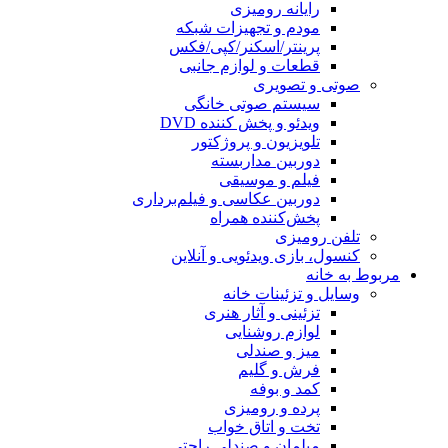
رایانه رومیزی
مودم و تجهیزات شبکه
پرینتر/اسکنر/کپی/فکس
قطعات و لوازم جانبی
صوتی و تصویری
سیستم صوتی خانگی
ویدئو و پخش کننده DVD
تلویزیون و پروژکتور
دوربین مداربسته
فیلم و موسیقی
دوربین عکاسی و فیلم‌برداری
پخش‌کننده همراه
تلفن رومیزی
کنسول، بازی‌ ویدئویی و آنلاین
مربوط به خانه
وسایل و تزئینات خانه
تزئینی و آثار هنری
لوازم روشنایی
میز و صندلی
فرش و گلیم
کمد و بوفه
پرده و رومیزی
تخت و اتاق خواب
مبلمان و صندلی راحتی