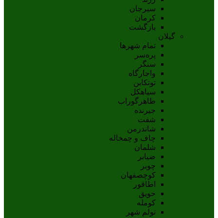
سيرجان
کرمان
بازگشت
گیلان
تمام شهر‌ها
پره‌سر
سنگر
واجارگاه
توتکابن
سیاهکل
طاهرگوراب
جیرنده
شفت
شاندرمن
چاف و چمخاله
شلمان
ضیابر
چوبر
کوچصفهان
اطاقور
حویق
کومله
تولم شهر