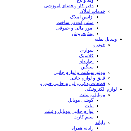
ویلا و باغ
دفتر کار و فضای آموزشی
خدمات املاک
آژانس املاک
مشارکت در ساخت
امور مالی و حقوقی
پیش‌فروش
وسایل نقلیه
خودرو
سواری
کلاسیک
اجاره‌ای
سنگین
موتورسیکلت و لوازم جانبی
قایق و لوازم جانبی
قطعات یدکی و لوازم جانبی خودرو
لوازم الکترونیکی
موبایل و تبلت
گوشی موبایل
تبلت
لوازم جانبی موبایل و تبلت
سیم کارت
رایانه
رایانه همراه