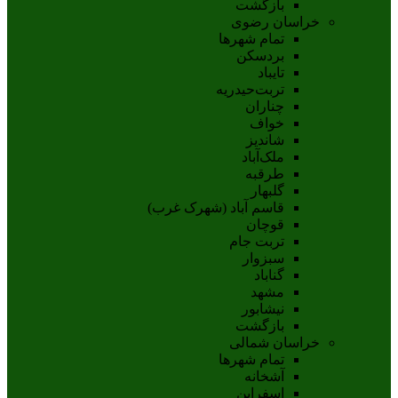
بازگشت
خراسان رضوی
تمام شهر‌ها
بردسکن
تایباد
تربت‌حیدریه
چناران
خواف
شاندیز
ملک‌آباد
طرقبه
گلبهار
قاسم آباد (شهرک غرب)
قوچان
تربت جام
سبزوار
گناباد
مشهد
نيشابور
بازگشت
خراسان شمالی
تمام شهر‌ها
آشخانه
اسفراين