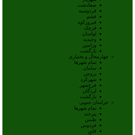
صفادشت
فردوسیه
فشم
فیروزکوه
قرچک
لواسان
وحیدیه
ورامین
بازگشت
چهارمحال و بختیاری
تمام شهر‌ها
سامان
بروجن
شهرکرد
فرخ‌شهر
لردگان
بازگشت
خراسان جنوبی
تمام شهر‌ها
بيرجند
طبس
فردوس
قاين