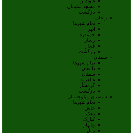
شوشتر
مسجد سليمان
بازگشت
زنجان
تمام شهر‌ها
ابهر
خرمدره
زنجان
قيدار
بازگشت
سمنان
تمام شهر‌ها
دامغان
سمنان
شاهرود
گرمسار
بازگشت
سیستان و بلوچستان
تمام شهر‌ها
خاش
زهک
کنارک
چابهار
زابل