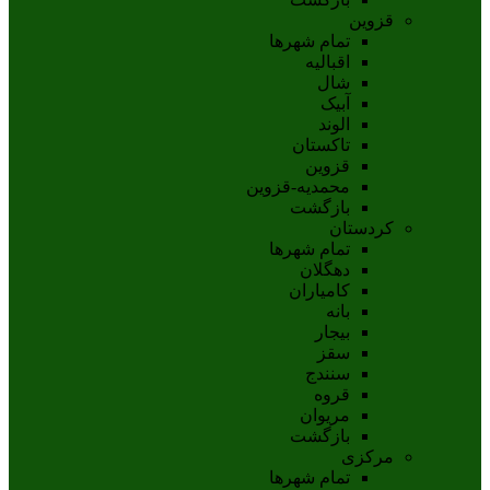
قزوین
تمام شهر‌ها
اقبالیه
شال
آبيک
الوند
تاکستان
قزوين
محمديه-قزوين
بازگشت
کردستان
تمام شهر‌ها
دهگلان
کامیاران
بانه
بيجار
سقز
سنندج
قروه
مريوان
بازگشت
مرکزی
تمام شهر‌ها