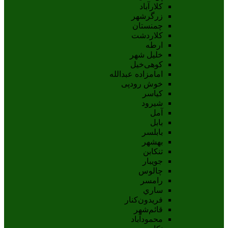
کلارآباد
زرگرشهر
چمنستان
کلاردشت
ارطه
خلیل شهر
کوهی‌خیل
امامزاده عبدالله
خوش رودپی
کیاسر
شیرود
آمل
بابل
بابلسر
بهشهر
تنکابن
جويبار
چالوس
رامسر
ساري
فريدون‌کنار
قائم‌شهر
محمودآباد