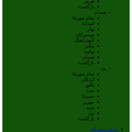
هرمز
بازگشت
همدان
تمام شهر‌ها
اسدآباد
بهار
تويسرکان
کبودراهنگ
ملاير
نهاوند
همدان
بازگشت
یزد
تمام شهر‌ها
اردکان
بافق
تفت
حميديا
مهریز
ميبد
يزد
بازگشت
ورود / ثبت نام