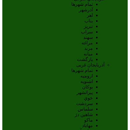
تمام شهر‌ها
آذرشهر
اهر
بناب
تبريز
سراب
سهند
مراغه
مرند
ميانه
بازگشت
آذربایجان غربی
تمام شهر‌ها
اروميه
اشنويه
بوکان
پيرانشهر
خوي
سردشت
سلماس
شاهين دژ
ماکو
مهاباد