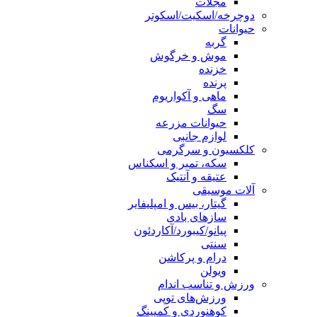
مجلات
دوچرخه/اسکیت/اسکوتر
حیوانات
گربه
موش و خرگوش
خزنده
پرنده
ماهی و آکواریوم
سگ
حیوانات مزرعه
لوازم جانبی
کلکسیون و سرگرمی
سکه، تمبر و اسکناس
عتیقه و آنتیک
آلات موسیقی
گیتار، بیس و امپلیفایر
سازهای بادی
پیانو/کیبورد/آکاردئون
سنتی
درام و پرکاشن
ویولن
ورزش و تناسب اندام
ورزش‌های توپی
کوهنوردی و کمپینگ