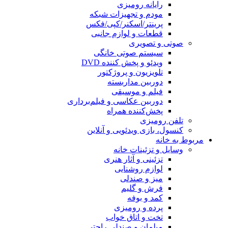
رایانه رومیزی
مودم و تجهیزات شبکه
پرینتر/اسکنر/کپی/فکس
قطعات و لوازم جانبی
صوتی و تصویری
سیستم صوتی خانگی
ویدئو و پخش کننده DVD
تلویزیون و پروژکتور
دوربین مداربسته
فیلم و موسیقی
دوربین عکاسی و فیلم‌برداری
پخش‌کننده همراه
تلفن رومیزی
کنسول، بازی‌ ویدئویی و آنلاین
مربوط به خانه
وسایل و تزئینات خانه
تزئینی و آثار هنری
لوازم روشنایی
میز و صندلی
فرش و گلیم
کمد و بوفه
پرده و رومیزی
تخت و اتاق خواب
مبلمان و صندلی راحتی