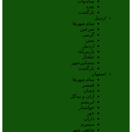
مياندوآب
نقده
بازگشت
اردبیل
تمام شهر‌ها
سرعین
گرمی
نمین
اردبيل
پارس‌آباد
خلخال
مشکين‌شهر
بازگشت
اصفهان
تمام شهر‌ها
قمصر
لنجان
آران و بیدگل
ابریشم
خوانسار
خور
داران
سمیرم
شاهین شهر