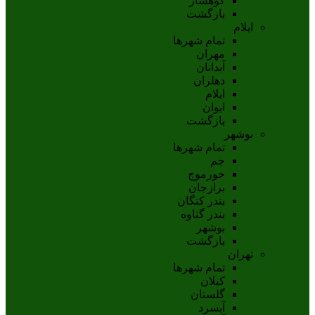
کوهسار
بازگشت
ایلام
تمام شهر‌ها
مهران
آبدانان
دهلران
ايلام
ايوان
بازگشت
بوشهر
تمام شهر‌ها
جم
خورموج
برازجان
بندر کنگان
بندر گناوه
بوشهر
بازگشت
تهران
تمام شهر‌ها
کیلان
گلستان
آبسرد