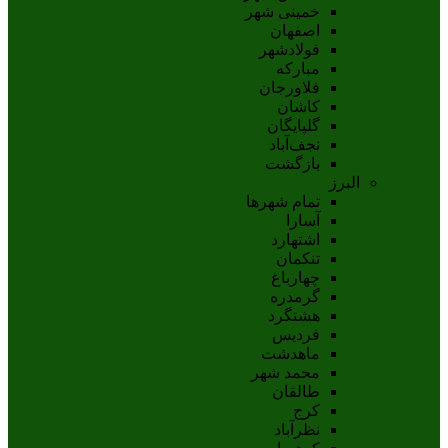
خمینی شهر
اصفهان
فولادشهر
مبارکه
فلاورجان
کاشان
گلپايگان
نجف‌آباد
بازگشت
البرز
تمام شهر‌ها
آسارا
اشتهارد
تنکمان
چهارباغ
گرمدره
هشتگرد
فردیس
ماهدشت
محمد شهر
طالقان
کرج
نظرآباد