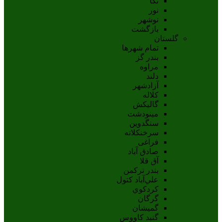
نکا
نور
نوشهر
بازگشت
گلستان
تمام شهر‌ها
بندر گز
مراوه
دلند
آزادشهر
کلاله
گالیکش
مینودشت
سنگدوین
سرخنکلاته
فراغی
صادق آباد
آق قلا
بندر ترکمن
علي‌آباد کتول
کردکوي
گرگان
گميشان
گنبد کاووس