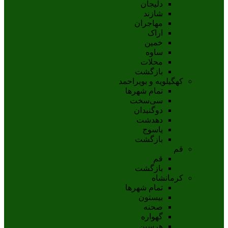
دلیجان
شازند
مهاجران
اراک
خمين
ساوه
محلات
بازگشت
کهگیلویه و بویراحمد
تمام شهر‌ها
سی‌سخت
دوگنبدان
دهدشت
ياسوج
بازگشت
قم
قم
بازگشت
کرمانشاه
تمام شهر‌ها
بیستون
صحنه
گهواره
هرسین