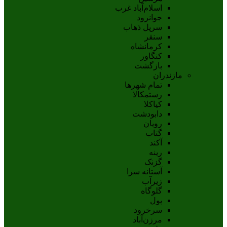
اسلام‌‌آباد غرب
جوانرود
سرپل ذهاب
سنقر
کرمانشاه
کنگاور
بازگشت
مازندران
تمام شهر‌ها
رستمکالا
کیاکلا
دابودشت
رویان
گتاب
آکند
رینه
گزنک
آستانه سرا
زیرآب
گلوگاه
پول
سرخرود
مرزن‌آباد