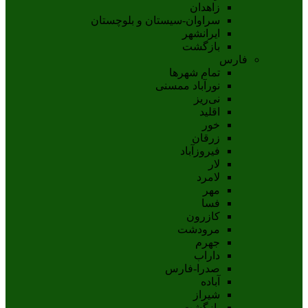
زاهدان
سراوان-سيستان و بلوچستان
ايرانشهر
بازگشت
فارس
تمام شهر‌ها
نورآباد ممسنی
نی‌ریز
اقلید
خور
زرقان
فیروزآباد
لار
لامرد
مهر
فسا
کازرون
مرودشت
جهرم
داراب
صدرا-فارس
آباده
شيراز
بازگشت