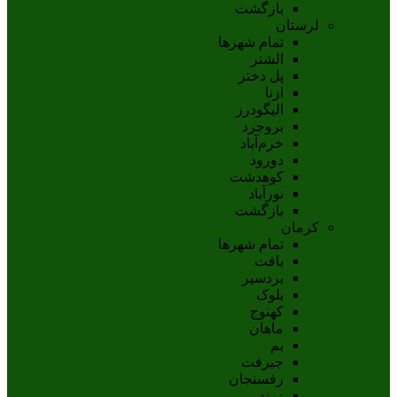
بازگشت
لرستان
تمام شهر‌ها
الشتر
پل دختر
ازنا
اليگودرز
بروجرد
خرم‌آباد
دورود
کوهدشت
نورآباد
بازگشت
کرمان
تمام شهر‌ها
بافت
بردسیر
بلوک
کهنوج
ماهان
بم
جيرفت
رفسنجان
زرند