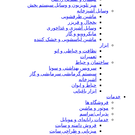
میز تلویزیون و وسایل سیستم پخش
وسایل آشپزخانه
ماشین ظرفشویی
یخچال و فریزر
وسایل آشپزی و غذاخوری
مایکروویو و گاز
ماشین لباسشویی و خشک کننده
ابزار
نظافت و خیاطی و اتو
تعمیرات
ساختمان و حیاط
سرویس بهداشتی و سونا
سیستم گرمایشی سرمایشی و گاز
آشپزخانه
حیاط و ایوان
ابزار باغبانی
خدمات
فروشگاه ها
موتور و ماشین
پذیرایی/مراسم
خدمات رایانه‌ای و موبایل
فروش دامنه و سایت
میزبانی و طراحی سایت