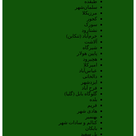
طبقده
سلمان‌شهر
مرزیکلا
کجور
سورک
نشتارود
خرم‌آباد (تنکابن)
آلاشت
شیرگاه
پایین هولار
هچیرود
امیرکلا
عباس‌آباد
دالخانی
ایزدشهر
فرح آباد
گلوگاه بابل (گلیا)
بلده
فریم
هادی شهر
بهنمیر
کتالم و سادات شهر
بابکان
پل سفید