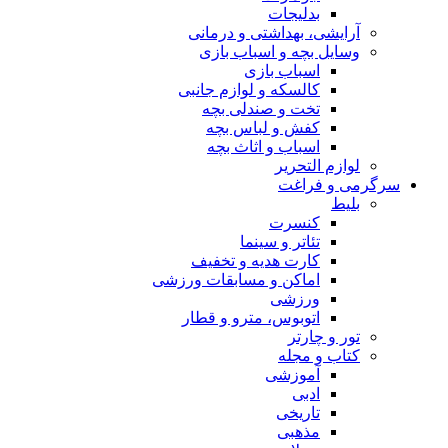
بدلیجات
آرایشی، بهداشتی و درمانی
وسایل بچه و اسباب بازی
اسباب بازی
کالسکه و لوازم جانبی
تخت و صندلی بچه
کفش و لباس بچه
اسباب و اثاث بچه
لوازم التحریر
سرگرمی و فراغت
بلیط
کنسرت
تئاتر و سینما
کارت هدیه و تخفیف
اماکن و مسابقات ورزشی
ورزشی
اتوبوس، مترو و قطار
تور و چارتر
کتاب و مجله
آموزشی
ادبی
تاریخی
مذهبی