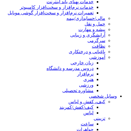
خدمات پهنای باند اینترنت
خدمات نرم‌افزار و سخت‌افزار کامپیوتر
تعمیرات نرم‌افزار و سخت‌افزار گوشی موبایل
مالی/حسابداری/بیمه
حمل و نقل
پیشه و مهارت
آرایشگری و زیبایی
سرگرمی
نظافت
باغبانی و درختکاری
آموزشی
زبان خارجی
دروس مدرسه و دانشگاه
نرم‌افزار
هنری
ورزشی
مشاوره تحصیلی
وسایل شخصی
کیف، کفش و لباس
کیف/کفش/کمربند
لباس
تزیینی
ساعت
جواهرات