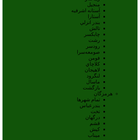
منجیل
آستانه اشرفيه
آستارا
بندر انزلي
تالش
چابکسر
رشت
رودسر
صومعه‌سرا
فومن
کلاچاي
لاهيجان
لنگرود
ماسال
بازگشت
هرمزگان
تمام شهر‌ها
بندرعباس
تخت
درگهان
قشم
کيش
ميناب