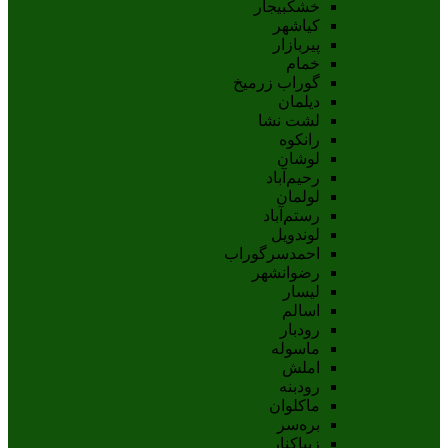
خشکبیجار
کیاشهر
پیربازار
خمام
گوراب زرمیخ
دیلمان
لشت نشا
رانکوه
لوشان
رحیم‌آباد
لولمان
رستم‌آباد
لوندویل
احمدسرگوراب
رضوانشهر
لیسار
اسالم
رودبار
ماسوله
املش
رودبنه
ماکلوان
بره‌سر
زیباکنار