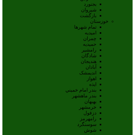
بجنورد
شيروان
بازگشت
خوزستان
تمام شهر‌ها
امیدیه
چمران
حمیدیه
رامشیر
شادگان
هندیجان
آبادان
انديمشک
اهواز
ايذه
بندر امام خميني
بندر ماهشهر
بهبهان
خرمشهر
دزفول
رامهرمز
سوسنگرد
شوش