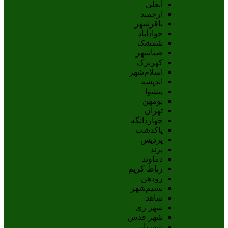
آبعلی
ارجمند
باقرشهر
جوادآباد
شمشک
صباشهر
کهریزک
اسلام‌شهر
اندیشه
پيشوا
بومهن
تهران
چهاردانگه
پاکدشت
پردیس
پرند
دماوند
رباط کریم
رودهن
نسيم‌شهر
شاهد
شهر ری
شهر قدس
شهریار