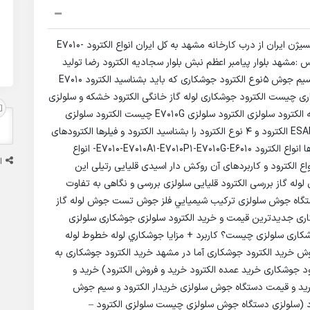
فروش انواع الکترود سلولزی با برند رضا شرکت جوش و اکسیژن ایران از درب کارخانه مشهد به کل ایران انواع الکترود E7010-
E7010A1-E7010P1-E7010G-E6010-E….. ادرس :مشهد بلوار پیامبر اعظم نبش بلوار سجادیه الکترود رضا تولید
کننده انواع الکترود و مفتول جوشکاری خرید فروش انواع سیم جوش 5نوع الکترود جوشکاری که باید بشناسید الکترود E7010
 سلولزی مدل 6010 الکترود جوشکاری چیست الکترود جوشکاری لوله گاز خانگی الکترود خشکه و سلولزی
و ترکیبی الکترود رضا 6013 سایز 3.25 الکترود رضا کارخانه الکترود سلولزی الکترود سلولزی E7010G چیست الکترود سلولزی
چیست الکترود فروشی الکترود قلیایی الکترود لوله و گاز ESAB الکترود و 4 نوع الکترود را بشناسید الکترود و فیلرها الکترودهای
سلولزی انواع الکترود (۴ نوع اصلی و ترکیبات سازنده آن ها انواع الکترود E7010-E7010A1-E7010P1-E7010G-E6010- انواع
ا
واع الکترود و کاربردهای آن روکش دار اسیدی قلیایی رتیلی این
له گاز بررسی الکترود قلیایی سلولزی بررسی و نگاهی به تفاوت
کاری بهترین دستگاه جوش سلولزی تركيب شيميايي فلز جوش تست جوش لوله گاز
تخاب الکترود جوشکاری جدیدترین قیمت و خرید الکترود سلولزی جوشکاری سلولزی
ری سلولزی چیست؟ کاربرد + مزایا جوشكاري لوله خطوط لوله
ش خرید الکترود جوشکاری آما در مشهد خرید الکترود جوشکاری به
ود جوشکاری خرید عمده الکترود خرید و فروش الکترود) خرید و
رید و قیمت دستگاه جوش سلولزی خریدار الکترود و سیم جوش
رود (سلولزي دستگاه جوش سلولزی چیست سلولزی الکترود –