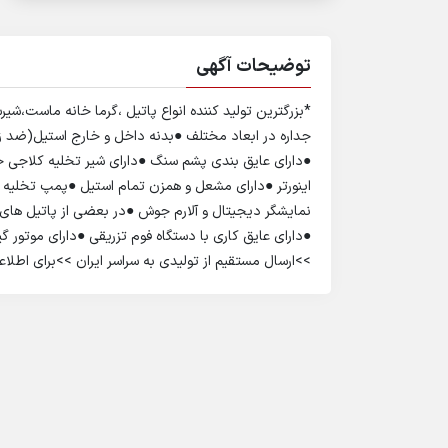
توضیحات آگهی
*بزرگترین تولید کننده انواع پاتیل ،گرما خانه ماست،
جداره در ابعاد مختلف ●بدنه داخل و خارج استیل(ضد زن
●دارای عایق بندی پشم سنگ ●دارای شیر تخلیه کلاجی
اینورتر ●دارای مشعل و همزن تمام استیل ●پمپ تخلیه هم
نمایشگر دیجیتال و آلارم جوش ●در بعضی از پاتیل های غ
●دارای عایق کاری با دستگاه فوم تزریقی ●دارای موتور گ
>>ارسال مستقیم از تولیدی به سراسر ایران >>برای اطل