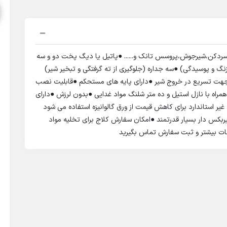
شیرسردکن،شیرجوش،پروسس تانک و...... ●پاتیل یا دیگ پخت دو و سه
گ و پوسیدگی) ●سه جداره (جلوگیری از ته گرفتگی و تبخیر شیر)
 جهت تسریع در خروج شیر ●دارای پایه های مستحکم ●قابلیت نصب
راه با نازل استیل و ده متر شلنگ مواد غدایی ●بدون لرزش ●دارای
یر استاندارد برای کاهش قیمت از ورق گالوانیزه استفاده می شود
یربکس دار بسیار قدرتمند ●امکان سفارش کلاج برای تخلیه مواد
اعات بیشتر و ثبت سفارش تماس بگیرید