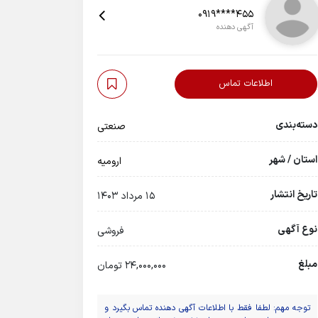
0919****455
آگهی دهنده
اطلاعات تماس
دسته‌بندی
صنعتی
استان / شهر
اروميه
تاریخ انتشار
15 مرداد 1403
نوع آگهی
فروشی
مبلغ
24,000,000 تومان
توجه مهم: لطفا فقط با اطلاعات آگهی دهنده تماس بگیرد و