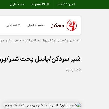
ورود / ثبت نام
علاقه‌مندی ها
حساب کاربری
صفحه اصلی
نقشه آگهی
/
/
/
/ شیر سرد
خانه
برای کسب و کار
تجهیزات و ماشین‌آلات
صنعتی
شیر سردکن/پاتیل پخت شیر/پ
اروميه