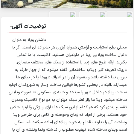
توضیحات آگهی
داشتن ویلا به عنوان
محلی برای استراحت و آرامش همواره آرزوی هر خانواده ای است. اگر به
دنبال ساخت ویلایی زیبا در مازندران هستید، کافیست با ما تماس
بگیرید. ارائه طرح های زیبا با استفاده از سبک های مختلف معماری.
دریک تعریف کلی ویلابه ساختمانی گفته میشود که از چهار طرف به
بیرون نما داشته باشد ومعمولا آن را در اطراف شهرها یا در ییلاق ها
میسازند ،البته در بعضی کشورها قوانین ساخت وساز به شهروندان اجازه
ساخت ویلا در داخل شهر را میدهد و خانه ی مسکونی به صورت ویلایی
ساخته میشود ویلا ها رااز نظر سبک میتوان به دو نوع کلاسیک ومدرن
تقسیم بندی کرد که هر کدام از این سبک ها دارای ویژگی وکاربرد خاص
خود هستند. برخی از افراد که زمان وحوصله ی کافی برای طراحی ویلا
وساخت آن را ندارند ،اقدام به خرید ویلاهای آماده میکنند .اما ممکن
است ویلای ساخته شده کیفیت مطلوب را نداشته ونما ونقشه ی آن با