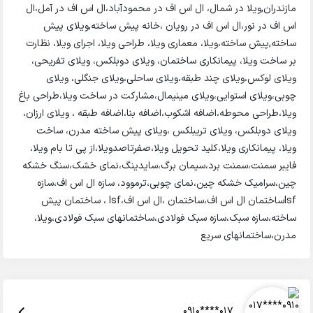
مازندران,ویلا در شمال، ال اس اف در محمودآباد،ال اس اف در آمل،ال
اس اف در نور،ال اس اف در رویان ،خانه پیش ساخته,ویلای پیش
ساخته,پیش ساخته،ویلا، معماری ویلا، طراحی ویلا، اجرای ویلا، نظارت
بر ساخت ویلا، پیمانکاری ساختمان، ویلای دوبلکس، ویلای تفریحی،
ویلای لوکس،ویلای چند طبقه،ویلای ساحلی،ویلای جنگلی، ویلای
چوبی،ویلای استوایی،ویلای مینیمال،مشارکت در ساخت ویلا،طراحی باغ
ویلا،طراحی محوطه،اضافه اشکوب،اضافه بنا،اضافه طبقه ، ویلای ارزان،
ویلای دوبلکس، ویلای تریبلکس ،ویلای پیش ساخته مدرن، ساخت
ویلا، پیمانکاری ویلا،کلید تحویل ویلا،صفرتاصدویلا،از پی تا بام ویلا،
فایبر سمنت،سمنت برد،سیمان برگ،سایدینگ،نمای خشک،سنگ خشکه
چین،سرامیک خشکه چین،نمای چوبی،ترموود، سازه ال اس اف،سازه
lsfساختمان ال اس اف،ساختمان ،ال اس اف،lsf ، ساختمان پیش
ساخته،سازه سبک،سازه سبک فولادی،ساختمانهای سبک فولادی،ویلا،
مدرن،ساختمانهای سریع
0910****017