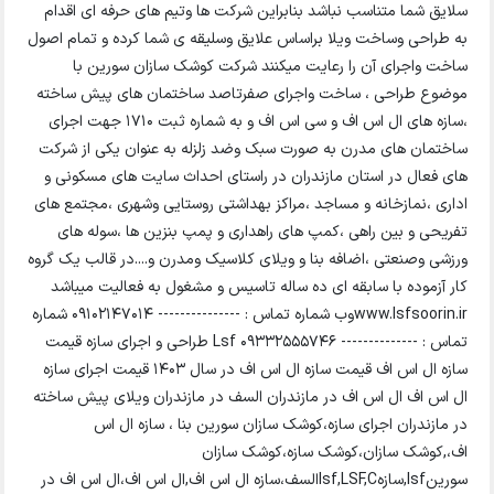
سلایق شما متناسب نباشد بنابراین شرکت ها وتیم های حرفه ای اقدام
به طراحی وساخت ویلا براساس علایق وسلیقه ی شما کرده و تمام اصول
ساخت واجرای آن را رعایت میکنند شرکت کوشک سازان سورین با
موضوع طراحی ، ساخت واجرای صفرتاصد ساختمان های پیش ساخته
،سازه های ال اس اف و سی اس اف و به شماره ثبت 1710 جهت اجرای
ساختمان های مدرن به صورت سبک وضد زلزله به عنوان یکی از شرکت
های فعال در استان مازندران در راستای احداث سایت های مسکونی و
اداری ،نمازخانه و مساجد ،مراکز بهداشتی روستایی وشهری ،مجتمع های
تفریحی و بین راهی ،کمپ های راهداری و پمپ بنزین ها ،سوله های
ورزشی وصنعتی ،اضافه بنا و ویلای کلاسیک ومدرن و....در قالب یک گروه
کار آزموده با سابقه ای ده ساله تاسیس و مشغول به فعالیت میباشد
www.lsfsoorin.irوب شماره تماس : --------------- 09102147014 شماره
تماس : -------------- 09332555746 Lsf طراحی و اجرای سازه قیمت
سازه ال اس اف قیمت سازه ال اس اف در سال 1403 قیمت اجرای سازه
ال اس اف ال اس اف در مازندران السف در مازندران ویلای پیش ساخته
در مازندران اجرای سازه،کوشک سازان سورین بنا ، سازه ال اس
اف،,کوشک سازان،کوشک سازه،کوشک سازان
سورینlsf,سازهlsf,LSF,Cالسف،سازه ال اس اف,ال اس اف،ال اس اف در