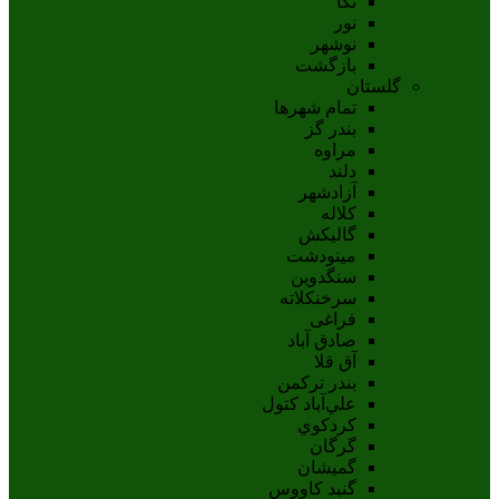
نکا
نور
نوشهر
بازگشت
گلستان
تمام شهر‌ها
بندر گز
مراوه
دلند
آزادشهر
کلاله
گالیکش
مینودشت
سنگدوین
سرخنکلاته
فراغی
صادق آباد
آق قلا
بندر ترکمن
علي‌آباد کتول
کردکوي
گرگان
گميشان
گنبد کاووس