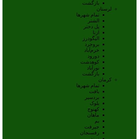
بازگشت
لرستان
تمام شهر‌ها
الشتر
پل دختر
ازنا
اليگودرز
بروجرد
خرم‌آباد
دورود
کوهدشت
نورآباد
بازگشت
کرمان
تمام شهر‌ها
بافت
بردسیر
بلوک
کهنوج
ماهان
بم
جيرفت
رفسنجان
زرند