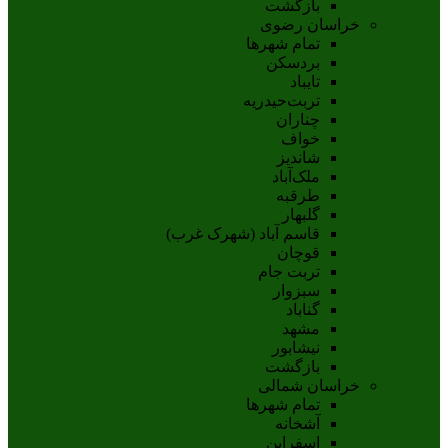
بازگشت
خراسان رضوی
تمام شهر‌ها
بردسکن
تایباد
تربت‌حیدریه
چناران
خواف
شاندیز
ملک‌آباد
طرقبه
گلبهار
قاسم آباد (شهرک غرب)
قوچان
تربت جام
سبزوار
گناباد
مشهد
نيشابور
بازگشت
خراسان شمالی
تمام شهر‌ها
آشخانه
اسفراين