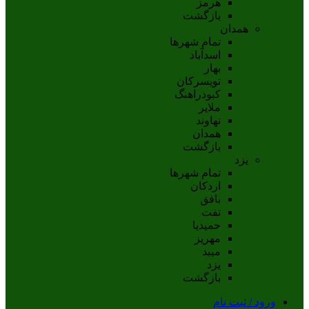
هرمز
بازگشت
همدان
تمام شهر‌ها
اسدآباد
بهار
تويسرکان
کبودراهنگ
ملاير
نهاوند
همدان
بازگشت
یزد
تمام شهر‌ها
اردکان
بافق
تفت
حميديا
مهریز
ميبد
يزد
بازگشت
ورود / ثبت نام