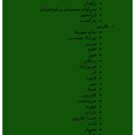
زاهدان
سراوان-سيستان و بلوچستان
ايرانشهر
بازگشت
فارس
تمام شهر‌ها
نورآباد ممسنی
نی‌ریز
اقلید
خور
زرقان
فیروزآباد
لار
لامرد
مهر
فسا
کازرون
مرودشت
جهرم
داراب
صدرا-فارس
آباده
شيراز
بازگشت