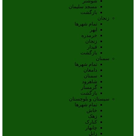
شوشتر
مسجد سليمان
بازگشت
زنجان
تمام شهر‌ها
ابهر
خرمدره
زنجان
قيدار
بازگشت
سمنان
تمام شهر‌ها
دامغان
سمنان
شاهرود
گرمسار
بازگشت
سیستان و بلوچستان
تمام شهر‌ها
خاش
زهک
کنارک
چابهار
زابل