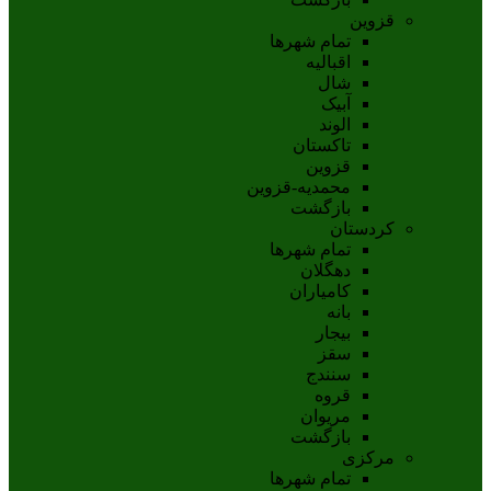
قزوین
تمام شهر‌ها
اقبالیه
شال
آبيک
الوند
تاکستان
قزوين
محمديه-قزوين
بازگشت
کردستان
تمام شهر‌ها
دهگلان
کامیاران
بانه
بيجار
سقز
سنندج
قروه
مريوان
بازگشت
مرکزی
تمام شهر‌ها