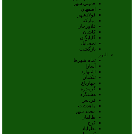
خمینی شهر
اصفهان
فولادشهر
مبارکه
فلاورجان
کاشان
گلپايگان
نجف‌آباد
بازگشت
البرز
تمام شهر‌ها
آسارا
اشتهارد
تنکمان
چهارباغ
گرمدره
هشتگرد
فردیس
ماهدشت
محمد شهر
طالقان
کرج
نظرآباد