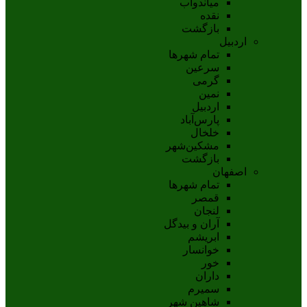
مياندوآب
نقده
بازگشت
اردبیل
تمام شهر‌ها
سرعین
گرمی
نمین
اردبيل
پارس‌آباد
خلخال
مشکين‌شهر
بازگشت
اصفهان
تمام شهر‌ها
قمصر
لنجان
آران و بیدگل
ابریشم
خوانسار
خور
داران
سمیرم
شاهین شهر