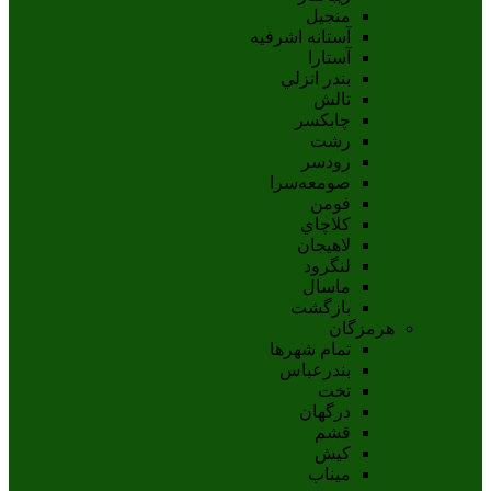
منجیل
آستانه اشرفيه
آستارا
بندر انزلي
تالش
چابکسر
رشت
رودسر
صومعه‌سرا
فومن
کلاچاي
لاهيجان
لنگرود
ماسال
بازگشت
هرمزگان
تمام شهر‌ها
بندرعباس
تخت
درگهان
قشم
کيش
ميناب