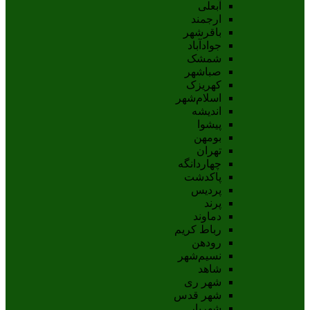
آبعلی
ارجمند
باقرشهر
جوادآباد
شمشک
صباشهر
کهریزک
اسلام‌شهر
اندیشه
پيشوا
بومهن
تهران
چهاردانگه
پاکدشت
پردیس
پرند
دماوند
رباط کریم
رودهن
نسيم‌شهر
شاهد
شهر ری
شهر قدس
شهریار