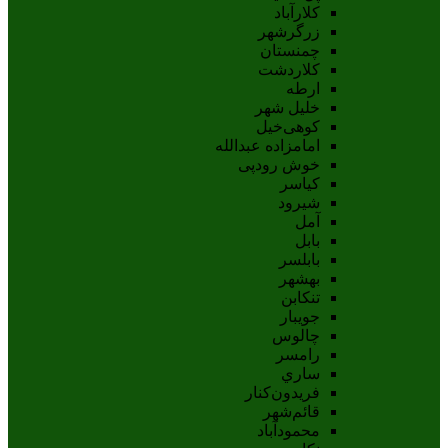
کلارآباد
زرگرشهر
چمنستان
کلاردشت
ارطه
خلیل شهر
کوهی‌خیل
امامزاده عبدالله
خوش رودپی
کیاسر
شیرود
آمل
بابل
بابلسر
بهشهر
تنکابن
جويبار
چالوس
رامسر
ساري
فريدون‌کنار
قائم‌شهر
محمودآباد