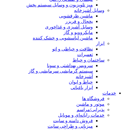
میز تلویزیون و وسایل سیستم پخش
وسایل آشپزخانه
ماشین ظرفشویی
یخچال و فریزر
وسایل آشپزی و غذاخوری
مایکروویو و گاز
ماشین لباسشویی و خشک کننده
ابزار
نظافت و خیاطی و اتو
تعمیرات
ساختمان و حیاط
سرویس بهداشتی و سونا
سیستم گرمایشی سرمایشی و گاز
آشپزخانه
حیاط و ایوان
ابزار باغبانی
خدمات
فروشگاه ها
موتور و ماشین
پذیرایی/مراسم
خدمات رایانه‌ای و موبایل
فروش دامنه و سایت
میزبانی و طراحی سایت