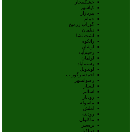
خشکبیجار
کیاشهر
پیربازار
خمام
گوراب زرمیخ
دیلمان
لشت نشا
رانکوه
لوشان
رحیم‌آباد
لولمان
رستم‌آباد
لوندویل
احمدسرگوراب
رضوانشهر
لیسار
اسالم
رودبار
ماسوله
املش
رودبنه
ماکلوان
بره‌سر
زیباکنار