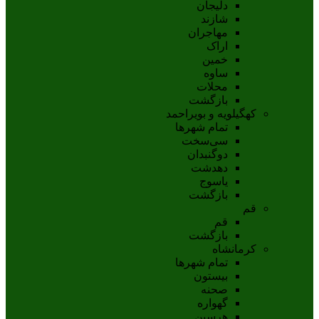
دلیجان
شازند
مهاجران
اراک
خمين
ساوه
محلات
بازگشت
کهگیلویه و بویراحمد
تمام شهر‌ها
سی‌سخت
دوگنبدان
دهدشت
ياسوج
بازگشت
قم
قم
بازگشت
کرمانشاه
تمام شهر‌ها
بیستون
صحنه
گهواره
هرسین