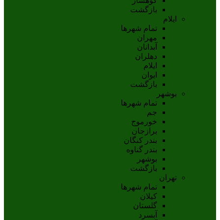
کوهسار
بازگشت
ایلام
تمام شهر‌ها
مهران
آبدانان
دهلران
ايلام
ايوان
بازگشت
بوشهر
تمام شهر‌ها
جم
خورموج
برازجان
بندر کنگان
بندر گناوه
بوشهر
بازگشت
تهران
تمام شهر‌ها
کیلان
گلستان
آبسرد