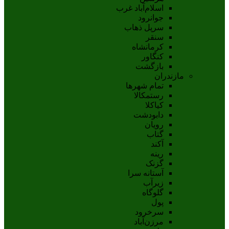
اسلام‌‌آباد غرب
جوانرود
سرپل ذهاب
سنقر
کرمانشاه
کنگاور
بازگشت
مازندران
تمام شهر‌ها
رستمکالا
کیاکلا
دابودشت
رویان
گتاب
آکند
رینه
گزنک
آستانه سرا
زیرآب
گلوگاه
پول
سرخرود
مرزن‌آباد