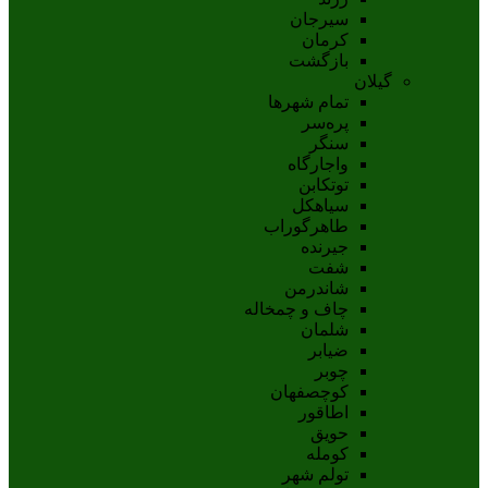
سيرجان
کرمان
بازگشت
گیلان
تمام شهر‌ها
پره‌سر
سنگر
واجارگاه
توتکابن
سیاهکل
طاهرگوراب
جیرنده
شفت
شاندرمن
چاف و چمخاله
شلمان
ضیابر
چوبر
کوچصفهان
اطاقور
حویق
کومله
تولم شهر