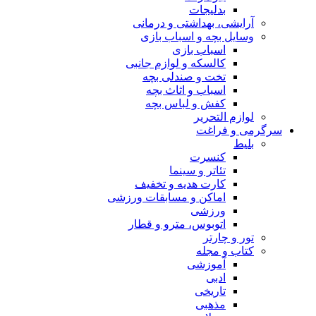
بدلیجات
آرایشی، بهداشتی و درمانی
وسایل بچه و اسباب بازی
اسباب بازی
کالسکه و لوازم جانبی
تخت و صندلی بچه
اسباب و اثاث بچه
کفش و لباس بچه
لوازم التحریر
سرگرمی و فراغت
بلیط
کنسرت
تئاتر و سینما
کارت هدیه و تخفیف
اماکن و مسابقات ورزشی
ورزشی
اتوبوس، مترو و قطار
تور و چارتر
کتاب و مجله
آموزشی
ادبی
تاریخی
مذهبی