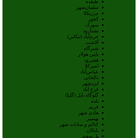
طبقده
سلمان‌شهر
مرزیکلا
کجور
سورک
نشتارود
خرم‌آباد (تنکابن)
آلاشت
شیرگاه
پایین هولار
هچیرود
امیرکلا
عباس‌آباد
دالخانی
ایزدشهر
فرح آباد
گلوگاه بابل (گلیا)
بلده
فریم
هادی شهر
بهنمیر
کتالم و سادات شهر
بابکان
پل سفید