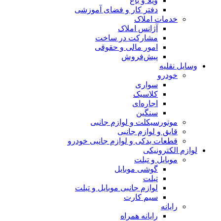
ویلا و باغ
دفتر کار و فضای آموزشی
خدمات املاک
آژانس املاک
مشارکت در ساخت
امور مالی و حقوقی
پیش‌فروش
وسایل نقلیه
خودرو
سواری
کلاسیک
اجاره‌ای
سنگین
موتورسیکلت و لوازم جانبی
قایق و لوازم جانبی
قطعات یدکی و لوازم جانبی خودرو
لوازم الکترونیکی
موبایل و تبلت
گوشی موبایل
تبلت
لوازم جانبی موبایل و تبلت
سیم کارت
رایانه
رایانه همراه