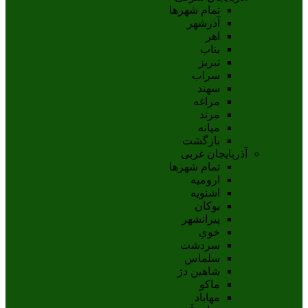
تمام شهر‌ها
آذرشهر
اهر
بناب
تبريز
سراب
سهند
مراغه
مرند
ميانه
بازگشت
آذربایجان غربی
تمام شهر‌ها
اروميه
اشنويه
بوکان
پيرانشهر
خوي
سردشت
سلماس
شاهين دژ
ماکو
مهاباد