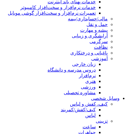
خدمات پهنای باند اینترنت
خدمات نرم‌افزار و سخت‌افزار کامپیوتر
تعمیرات نرم‌افزار و سخت‌افزار گوشی موبایل
مالی/حسابداری/بیمه
حمل و نقل
پیشه و مهارت
آرایشگری و زیبایی
سرگرمی
نظافت
باغبانی و درختکاری
آموزشی
زبان خارجی
دروس مدرسه و دانشگاه
نرم‌افزار
هنری
ورزشی
مشاوره تحصیلی
وسایل شخصی
کیف، کفش و لباس
کیف/کفش/کمربند
لباس
تزیینی
ساعت
جواهرات