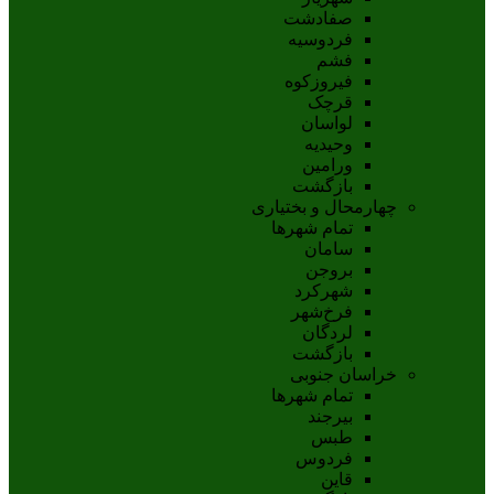
صفادشت
فردوسیه
فشم
فیروزکوه
قرچک
لواسان
وحیدیه
ورامین
بازگشت
چهارمحال و بختیاری
تمام شهر‌ها
سامان
بروجن
شهرکرد
فرخ‌شهر
لردگان
بازگشت
خراسان جنوبی
تمام شهر‌ها
بيرجند
طبس
فردوس
قاين