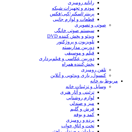
رایانه رومیزی
مودم و تجهیزات شبکه
پرینتر/اسکنر/کپی/فکس
قطعات و لوازم جانبی
صوتی و تصویری
سیستم صوتی خانگی
ویدئو و پخش کننده DVD
تلویزیون و پروژکتور
دوربین مداربسته
فیلم و موسیقی
دوربین عکاسی و فیلم‌برداری
پخش‌کننده همراه
تلفن رومیزی
کنسول، بازی‌ ویدئویی و آنلاین
مربوط به خانه
وسایل و تزئینات خانه
تزئینی و آثار هنری
لوازم روشنایی
میز و صندلی
فرش و گلیم
کمد و بوفه
پرده و رومیزی
تخت و اتاق خواب
مبلمان و صندلی راحتی