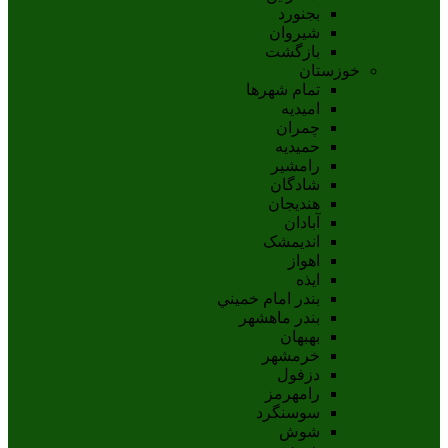
بجنورد
شيروان
بازگشت
خوزستان
تمام شهر‌ها
امیدیه
چمران
حمیدیه
رامشیر
شادگان
هندیجان
آبادان
انديمشک
اهواز
ايذه
بندر امام خميني
بندر ماهشهر
بهبهان
خرمشهر
دزفول
رامهرمز
سوسنگرد
شوش