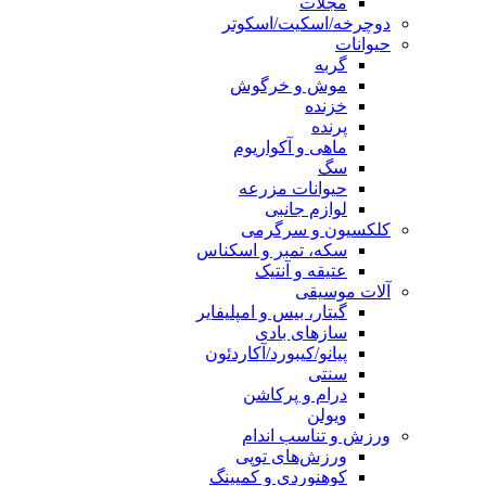
مجلات
دوچرخه/اسکیت/اسکوتر
حیوانات
گربه
موش و خرگوش
خزنده
پرنده
ماهی و آکواریوم
سگ
حیوانات مزرعه
لوازم جانبی
کلکسیون و سرگرمی
سکه، تمبر و اسکناس
عتیقه و آنتیک
آلات موسیقی
گیتار، بیس و امپلیفایر
سازهای بادی
پیانو/کیبورد/آکاردئون
سنتی
درام و پرکاشن
ویولن
ورزش و تناسب اندام
ورزش‌های توپی
کوهنوردی و کمپینگ