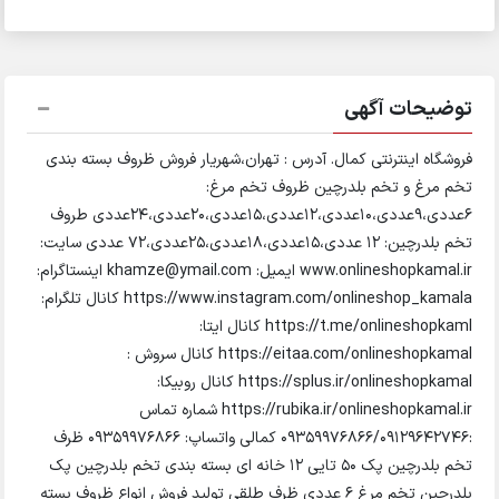
توضیحات آگهی
فروشگاه اینترنتی کمال. آدرس : تهران،شهریار فروش ظروف بسته بندی
تخم مرغ و تخم بلدرچین ظروف تخم مرغ:
۶عددی،۹عددی،۱۰عددی،۱۲عددی،۱۵عددی،۲۰عددی،۲۴عددی طروف
تخم بلدرچین: ۱۲ عددی،۱۵عددی،۱۸عددی،۲۵عددی،۷۲ عددی سایت:
www.onlineshopkamal.ir ایمیل: khamze@ymail.com اینستاگرام:
https://www.instagram.com/onlineshop_kamala کانال تلگرام:
https://t.me/onlineshopkaml کانال ایتا:
https://eitaa.com/onlineshopkamal کانال سروش :
https://splus.ir/onlineshopkamal کانال روبیکا:
https://rubika.ir/onlineshopkamal.ir شماره تماس
:09359976866/09129642746 کمالی واتساپ: 09359976866 ظرف
تخم بلدرچین پک 50 تایی 12 خانه ای بسته بندی تخم بلدرچین پک
بلدرچین تخم مرغ 6 عددی ظرف طلقی تولید فروش انواع ظروف بسته